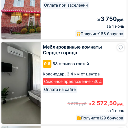
Оплата при заселении
3 750
от
руб.
за 1 ночь
Получите
188 бонусов
Меблированные
Меблированные комнаты
комнаты
Сердце города
Сердце
города
9.6
58 отзывов гостей
Краснодар,
3.4 км от центра
Сезонное предложение -30%
Оплата на сайте
2 572,50
3 675
руб.
от
руб.
за 1 ночь
Получите
129 бонусов