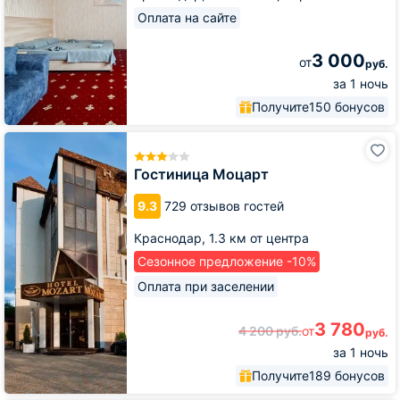
Оплата на сайте
3 000
от
руб.
за 1 ночь
Получите
150 бонусов
Гостиница
Моцарт
Гостиница Моцарт
9.3
729 отзывов гостей
Краснодар,
1.3 км от центра
Сезонное предложение -10%
Оплата при заселении
3 780
4 200
руб.
от
руб.
за 1 ночь
Получите
189 бонусов