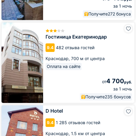
за 1 ночь
Получите
272 бонуса
Гостиница
Екатеринодар
Гостиница Екатеринодар
9.4
482 отзыва гостей
Краснодар,
700 м от центра
Оплата на сайте
4 700
от
руб.
за 1 ночь
Получите
235 бонусов
D
D Hotel
Hotel
9.4
1 285 отзывов гостей
Краснодар,
1.5 км от центра