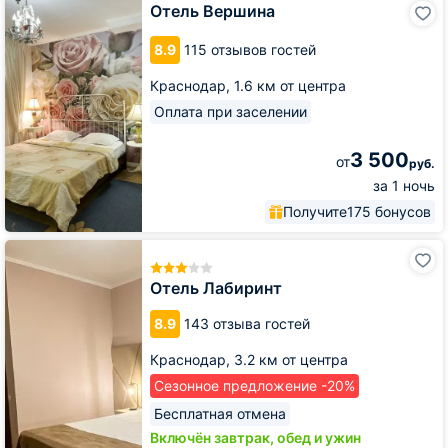
Отель
Отель Вершина
Вершина
8.9
115 отзывов гостей
Краснодар,
1.6 км от центра
Оплата при заселении
3 500
от
руб.
за 1 ночь
Получите
175 бонусов
Отель
Лабиринт
Отель Лабиринт
8.9
143 отзыва гостей
Краснодар,
3.2 км от центра
Сезонное предложение -20%
Бесплатная отмена
Включён завтрак, обед и ужин