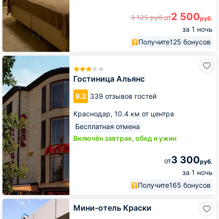
2 500
3 125
руб.
от
руб.
за 1 ночь
Получите
125 бонусов
Гостиница
Альянс
Гостиница Альянс
9.3
339 отзывов гостей
Краснодар,
10.4 км от центра
Бесплатная отмена
Включён завтрак, обед и ужин
3 300
от
руб.
за 1 ночь
Получите
165 бонусов
Мини-
Мини-отель Краски
отель