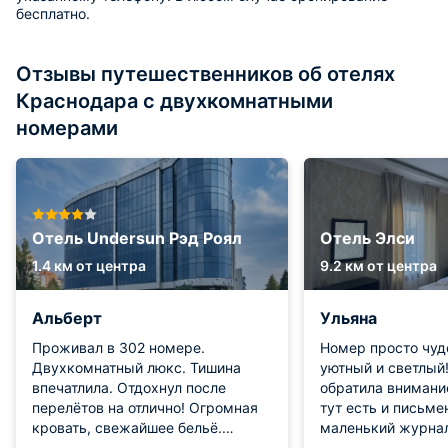
бесплатно.
Отзывы путешественников об отелях
Краснодара с двухкомнатными
номерами
Отель Undersun Рэд Роял
Отель Элси
1.4 км от центра
9.2 км от центра
Альберт
Ульяна
Проживал в 302 номере.
Номер просто чуд
Двухкомнатный люкс. Тишина
уютный и светлый
впечатлила. Отдохнул после
обратила внимани
перелётов на отлично! Огромная
тут есть и письме
кровать, свежайшее бельё.
маленький журнал
Халаты, полотенца идеально
полноценный туал