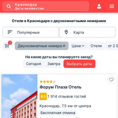
Краснодар
Даты неизвестны
Отели в Краснодаре с двухкомнатными номерами
Популярные
Карта
1
Двухкомнатные номера
Цена
Отели
от
2 
Сегодня
Завтра
Выбрать даты
Форум
Плаза
Отель
Форум Плаза Отель
9.1
1 914 отзывов гостей
Краснодар,
7.5 км от центра
Бесплатная отмена