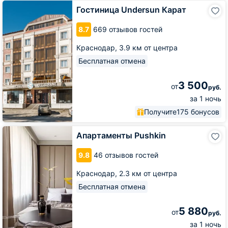
Гостиница
Гостиница Undersun Карат
Undersun
Карат
8.7
669 отзывов гостей
Краснодар,
3.9 км от центра
Бесплатная отмена
3 500
от
руб.
за 1 ночь
Получите
175 бонусов
Апартаменты
Апартаменты Pushkin
Pushkin
9.8
46 отзывов гостей
Краснодар,
2.3 км от центра
Бесплатная отмена
5 880
от
руб.
за 1 ночь