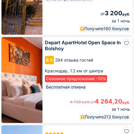
3 200
от
руб.
за 1 ночь
Получите
160 бонусов
Depart
Depart ApartHotel Open Space In
ApartHotel
Bolshoy
Open
Space
8.5
294 отзыва гостей
In
Bolshoy
Краснодар,
1.2 км от центра
Сезонное предложение -10%
Бесплатная отмена
4 264,20
4 738
руб.
от
руб.
за 1 ночь
Получите
213 бонусов
ГРАНД
ОТЕЛЬ