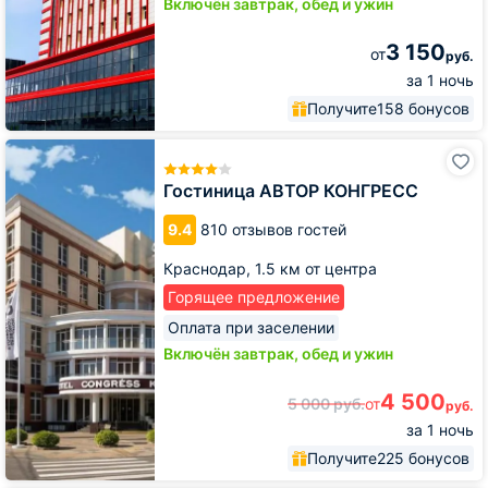
Включён завтрак, обед и ужин
3 150
от
руб.
за 1 ночь
Получите
158 бонусов
Гостиница
АВТОР
КОНГРЕСС
Гостиница АВТОР КОНГРЕСС
9.4
810 отзывов гостей
Краснодар,
1.5 км от центра
Горящее предложение
Оплата при заселении
Включён завтрак, обед и ужин
4 500
5 000
руб.
от
руб.
за 1 ночь
Получите
225 бонусов