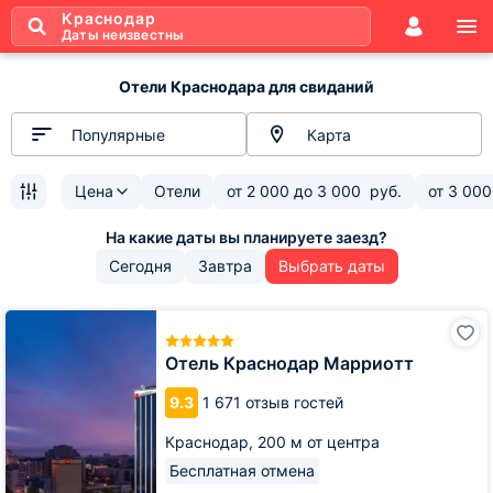
Краснодар
Даты неизвестны
Отели Краснодара для свиданий
Популярные
Карта
Цена
Отели
от
2 000
до
3 000
руб.
от
3 000
Сегодня
Завтра
Выбрать даты
Отель
Краснодар
Марриотт
Отель Краснодар Марриотт
9.3
1 671 отзыв гостей
Краснодар,
200 м от центра
Бесплатная отмена