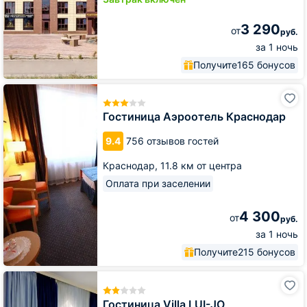
3 290
от
руб.
за 1 ночь
Получите
165 бонусов
Гостиница
Аэроотель
Краснодар
Гостиница Аэроотель Краснодар
9.4
756 отзывов гостей
Краснодар,
11.8 км от центра
Оплата при заселении
4 300
от
руб.
за 1 ночь
Получите
215 бонусов
Гостиница
Villa
LUI-
Гостиница Villa LUI-JO