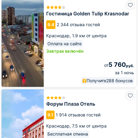
Гостиница
Golden
Tulip
Гостиница Golden Tulip Krasnodar
Krasnodar
9.4
2 344 отзыва гостей
Краснодар,
1.9 км от центра
Оплата на сайте
Завтрак включён
5 760
от
руб.
за 1 ночь
Получите
288 бонусов
Форум
Плаза
Отель
Форум Плаза Отель
9.1
1 914 отзывов гостей
Краснодар,
7.5 км от центра
Бесплатная отмена