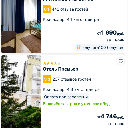
JO
8.1
442 отзыва гостей
Краснодар,
4.1 км от центра
1 990
от
руб.
за 1 ночь
Получите
100 бонусов
Отель
Премьер
Отель Премьер
9.3
237 отзывов гостей
Краснодар,
4.3 км от центра
Оплата при заселении
Включён завтрак и ужин или обед
4 746
от
руб.
за 1 ночь