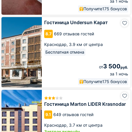
за 1 ночь
Получите
175 бонусов
Гостиница
Гостиница Undersun Карат
Undersun
Карат
8.7
669 отзывов гостей
Краснодар,
3.9 км от центра
Бесплатная отмена
3 500
от
руб.
за 1 ночь
Получите
175 бонусов
Гостиница
Marton
LIDER
Гостиница Marton LIDER Krasnodar
Krasnodar
9.1
649 отзывов гостей
Краснодар,
3.7 км от центра
Завтрак включён