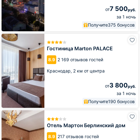
7 500
от
руб.
за 1 ночь
Получите
375 бонусов
Гостиница
Marton
PALACE
Гостиница Marton PALACE
8.9
2 169 отзывов гостей
Краснодар,
2 км от центра
3 800
от
руб.
за 1 ночь
Получите
190 бонусов
Отель
Мартон
Берлинский
Отель Мартон Берлинский дом
дом
8.9
217 отзывов гостей