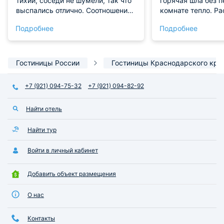
тихий, соседи не шумели, так что
горячая шла без п
выспались отлично. Соотношение
комнате тепло. Р
цены и качества адекватное. Если
удобное — до маг
Подробнее
Подробнее
понадобится, остановимся здесь
остановки три ми
еще раз.
Спасибо за прием
Гостиницы России
Гостиницы Краснодарского кра
+7 (921) 094-75-32
+7 (921) 094-82-92
Найти отель
Найти тур
Войти в личный кабинет
Добавить объект размещения
О нас
Контакты