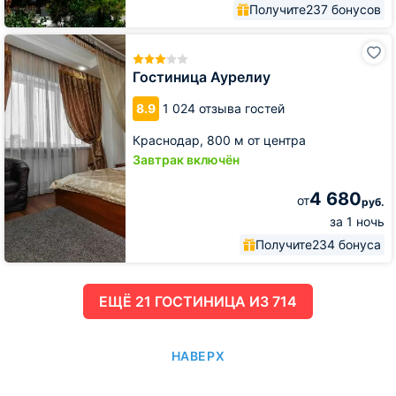
Получите
237 бонусов
Гостиница
Аурелиу
Гостиница Аурелиу
8.9
1 024 отзыва гостей
Краснодар,
800 м от центра
Завтрак включён
4 680
от
руб.
за 1 ночь
Получите
234 бонуса
ЕЩË 21 ГОСТИНИЦА ИЗ 714
НАВЕРХ