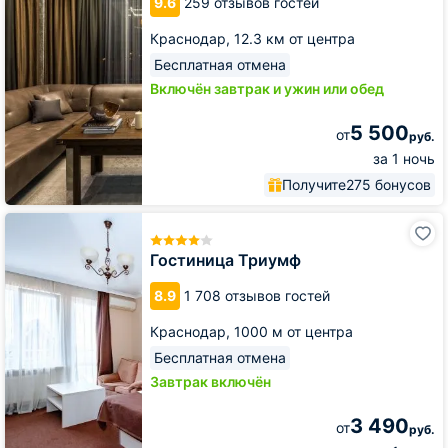
9.6
259 отзывов гостей
Краснодар,
12.3 км от центра
Бесплатная отмена
Включён завтрак и ужин или обед
5 500
от
руб.
за 1 ночь
Получите
275 бонусов
Гостиница
Триумф
Гостиница Триумф
8.9
1 708 отзывов гостей
Краснодар,
1000 м от центра
Бесплатная отмена
Завтрак включён
3 490
от
руб.