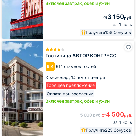
Включён завтрак, обед и ужин
3 150
от
руб.
за 1 ночь
Получите
158 бонусов
Гостиница
АВТОР
КОНГРЕСС
Гостиница АВТОР КОНГРЕСС
9.4
811 отзывов гостей
Краснодар,
1.5 км от центра
Горящее предложение
Оплата при заселении
Включён завтрак, обед и ужин
4 500
5 000
руб.
от
руб.
за 1 ночь
Получите
225 бонусов