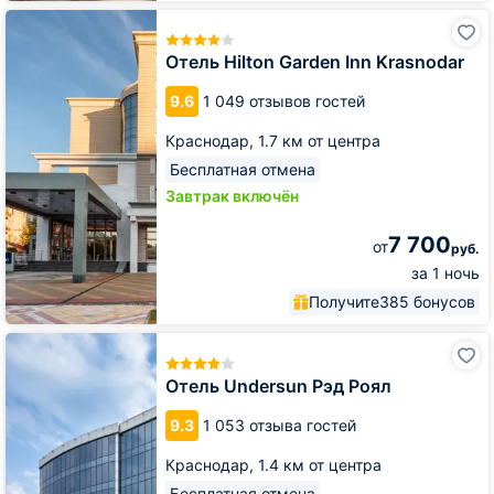
Отель
Hilton
Garden
Отель Hilton Garden Inn Krasnodar
Inn
Krasnodar
9.6
1 049 отзывов гостей
Краснодар,
1.7 км от центра
Бесплатная отмена
Завтрак включён
7 700
от
руб.
за 1 ночь
Получите
385 бонусов
Отель
Undersun
Рэд
Отель Undersun Рэд Роял
Роял
9.3
1 053 отзыва гостей
Краснодар,
1.4 км от центра
Бесплатная отмена