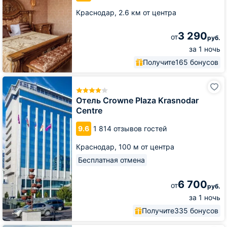
Краснодар,
2.6 км от центра
3 290
от
руб.
за 1 ночь
Получите
165 бонусов
Отель
Crowne
Plaza
Отель Crowne Plaza Krasnodar
Krasnodar
Centre
Centre
9.6
1 814 отзывов гостей
Краснодар,
100 м от центра
Бесплатная отмена
6 700
от
руб.
за 1 ночь
Получите
335 бонусов