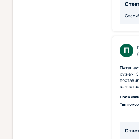
Ответ
Спасиб
П
Путешест
хуже». З
поставил
качество
Проживан
Тип номер
Ответ