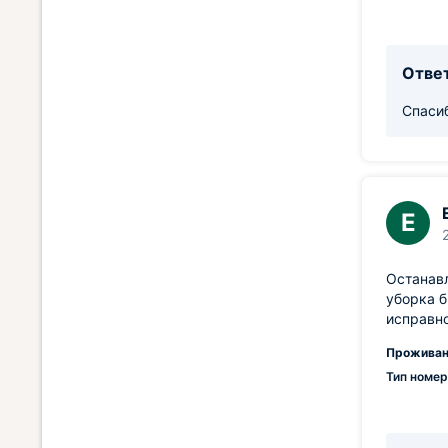
Ответ
Спасиб
Е
Останавл
уборка б
исправно
Проживан
Тип номер