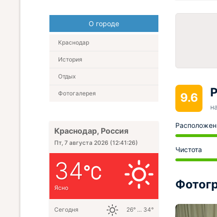
О городе
Краснодар
История
Отдых
Р
Фотогалерея
9.6
н
Расположен
Краснодар, Россия
Пт, 7 августа 2026
(
12:41:27
)
Чистота
34
Фотогр
Ясно
Сегодня
26° … 34°