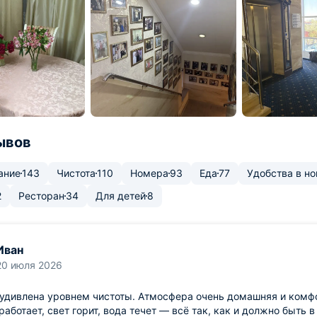
ывов
ание
143
Чистота
110
Номера
93
Еда
77
Удобства в н
2
Ресторан
34
Для детей
8
Иван
20 июля 2026
удивлена уровнем чистоты. Атмосфера очень домашняя и комфор
работает, свет горит, вода течет — всё так, как и должно быть в