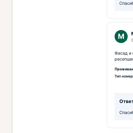
Спасиб
М
Фасад и 
ресепшен
Проживан
Тип номер
Ответ
Спасиб