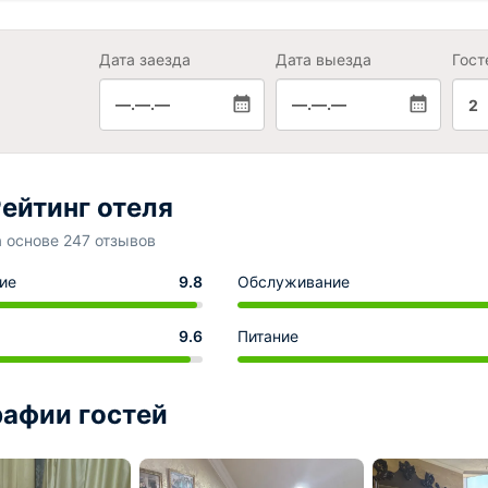
Дата заезда
Дата выезда
Гост
—.—.—
—.—.—
2
ейтинг отеля
а основе 247 отзывов
ие
9.8
Обслуживание
9.6
Питание
афии гостей