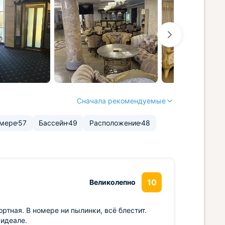
Сначала рекомендуемые
омере
57
Бассейн
49
Расположение
48
10
Великолепно
тная. В номере ни пылинки, всё блестит.
 идеале.