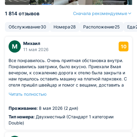
1 814 отзывов
Сначала рекомендуемые
Обслуживание
30
Номера
28
Расположение
25
Еда
Михаил
М
10
11 мая 2026
Все понравилось. Очень приятная обстановка внутри.
Понравились завтрики, было вкусно. Приехали 8мая
вечером, к сожалению дорога к отелю была закрыта и
нам пришлось оставить машину на платной парковке. С
отеля пришёл швейцар и помог с вещами, доставить а
отель. Немного не приятноно, что пришлось оставить
Читать полностью
машину на платной парковке. Обслуживание
понравилось. Приедем ещё. Большое спасибо.
Проживание:
8 мая 2026 (2 дня)
Тип номера:
Двухместный (Стандарт 1 категории
Double)