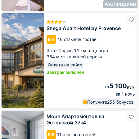
РАСПРОДАНО
Snega
Apart
Hotel
Snega Apart Hotel by Provence
by
Provence
9.4
46 отзывов гостей
Эсто-Садок,
1.1 км от центра
364 м от канатной дороги
Оплата на сайте
Завтрак включён
5 100
от
руб.
за 1 ночь
Получите
255 бонусов
Море
Море Апартаментов на
Апартаментов
Эстонской 37к4
на
Эстонской
8.9
11 отзывов гостей
37к4