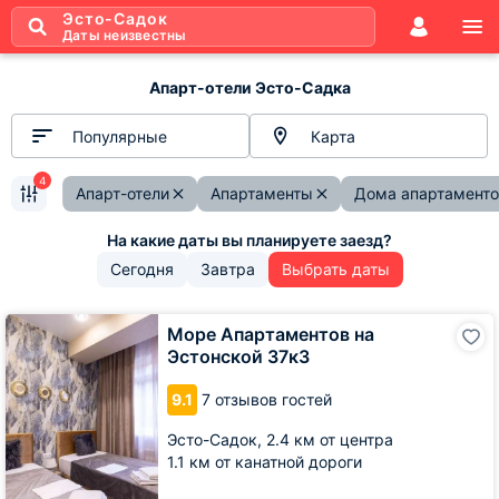
Эсто-Садок
Даты неизвестны
Апарт-отели Эсто-Садка
Популярные
Карта
4
Апарт-отели
Апартаменты
Дома апартаменто
Сегодня
Завтра
Выбрать даты
Море
Море Апартаментов на
Апартаментов
Эстонской 37к3
на
Эстонской
9.1
7 отзывов гостей
37к3
Эсто-Садок,
2.4 км от центра
1.1 км от канатной дороги