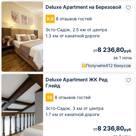
Deluxe
Deluxe Apartment на Березовой
Apartment
на
9.8
8 отзывов гостей
Березовой
Эсто-Садок,
2.5 км от центра
1.3 км от канатной дороги
8 236,80
от
руб.
за 1 ночь
Получите
412 бонусов
Deluxe
Deluxe Apartment ЖК Ред
Apartment
Глейд
ЖК
Ред
10
8 отзывов гостей
Глейд
Эсто-Садок,
3 км от центра
1.7 км от канатной дороги
8 236,80
от
руб.