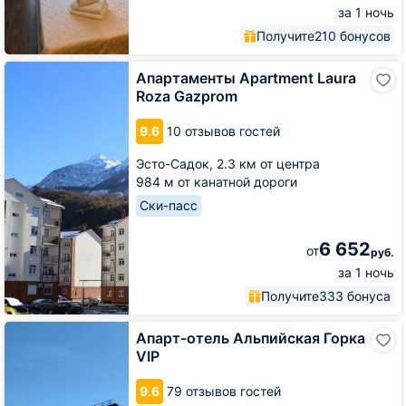
за 1 ночь
Получите
210 бонусов
Апартаменты
Апартаменты Apartment Laura
Apartment
Roza Gazprom
Laura
Roza
9.6
10 отзывов гостей
Gazprom
Эсто-Садок,
2.3 км от центра
984 м от канатной дороги
Ски-пасс
6 652
от
руб.
за 1 ночь
Получите
333 бонуса
Апарт-
Апарт-отель Альпийская Горка
отель
VIP
Альпийская
Горка
9.6
79 отзывов гостей
VIP