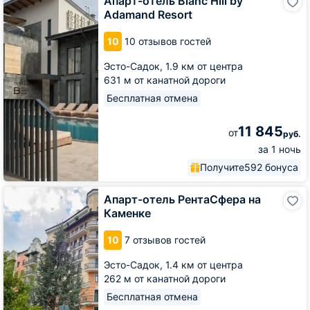
Апарт-отель Blanc Hill by
отель
Adamand Resort
Blanc
Hill
10
10 отзывов гостей
by
Adamand
Эсто-Садок,
1.9 км от центра
Resort
631 м от канатной дороги
Бесплатная отмена
11 845
от
руб.
за 1 ночь
Получите
592 бонуса
Апарт-
Апарт-отель РентаСфера на
отель
Каменке
РентаСфера
на
10
7 отзывов гостей
Каменке
Эсто-Садок,
1.4 км от центра
262 м от канатной дороги
Бесплатная отмена