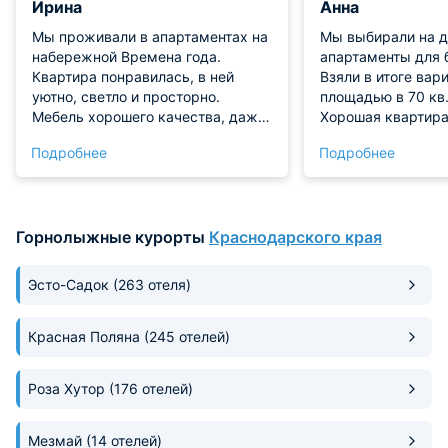
Ирина
Анна
Мы проживали в апартаментах на
Мы выбирали на д
набережной Времена года.
апартаменты для 
Квартира понравилась, в ней
Взяли в итоге вар
уютно, светло и просторно.
площадью в 70 кв.
Мебель хорошего качества, даже
Хорошая квартира
мягкая в отличном состоянии без
всей необходимой
Подробнее
Подробнее
зацепок и прочих дефектов.
хорошей зоной кух
Санузел просторный, но
апартаментах ван
совмещен с душем. На кухне есть
подведена стирал
много посуды, техники, что
Гладильные прин
Горнолыжные курорты
Краснодарского края
позволяло готовить без
также присутству
ограничений. Виды очень
места в хорошем 
красивые. К тому же отсюда не
комната подготовл
Эсто-Садок
(263 отеля)
проблема добраться до канатной
проживания. Всем
дороги пешим ходом. Да и до
понравилось.
Красная Поляна
лыжных трасс не так далеко.
(245 отелей)
Роза Хутор
(176 отелей)
Мезмай
(14 отелей)