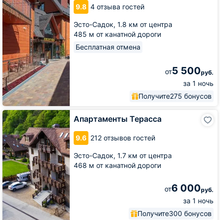
9.8
4 отзыва гостей
Wood
Эсто-Садок,
1.8 км от центра
485 м от канатной дороги
Бесплатная отмена
5 500
от
руб.
за 1 ночь
Получите
275 бонусов
Апартаменты
Апартаменты Терасса
Терасса
9.6
212 отзывов гостей
Эсто-Садок,
1.7 км от центра
468 м от канатной дороги
6 000
от
руб.
за 1 ночь
Получите
300 бонусов