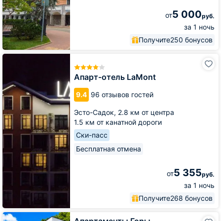
5 000
от
руб.
за 1 ночь
Получите
250 бонусов
Апарт-
отель
LaMont
Апарт-отель LaMont
9.4
96 отзывов гостей
Эсто-Садок,
2.8 км от центра
1.5 км от канатной дороги
Ски-пасс
Бесплатная отмена
5 355
от
руб.
за 1 ночь
Получите
268 бонусов
Апартаменты