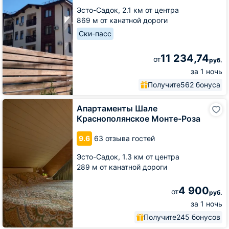
Эсто-Садок,
2.1 км от центра
869 м от канатной дороги
Ски-пасс
11 234,74
от
руб.
за 1 ночь
Получите
562 бонуса
Апартаменты
Апартаменты Шале
Шале
Краснополянское Монте-Роза
Краснополянское
Монте-
9.6
63 отзыва гостей
Роза
Эсто-Садок,
1.3 км от центра
289 м от канатной дороги
4 900
от
руб.
за 1 ночь
Получите
245 бонусов