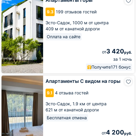
Апартаменты Горы
Горы
9.3
199 отзывов гостей
Эсто-Садок,
1000 м от центра
409 м от канатной дороги
Оплата на сайте
3 420
от
руб.
за 1 ночь
Получите
171 бонус
Апартаменты
Апартаменты С видом на горы
С
видом
9.1
4 отзыва гостей
на
горы
Эсто-Садок,
1.9 км от центра
621 м от канатной дороги
Бесплатная отмена
4 200
от
руб.