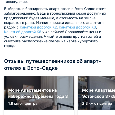
телевидение.
Выбирать и бронировать апарт-отели в Эсто-Садке стоит
заблаговременно. Ведь в горнолыжный сезон доступных
предложений будет меньше, а стоимость на жилье
вырастет в разы. Начните поиски идеального апарт-отеля
рядом с
Канатной дорогой К2
,
Канатной дорогой К3
,
Канатной дорогой К8
уже сейчас! Сравнивайте цены и
условия размещения. Читайте отзывы других гостей и
смотрите расположение отелей на карте курортного
города.
Отзывы путешественников об апарт-
отелях в Эсто-Садке
Море Апартаментов на
Море Апартаме
набережной Времена Года 3
Эстонской 37к
1.8 км от центра
2.3 км от центра