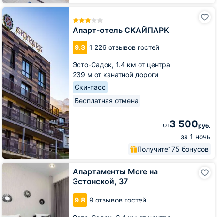
Апарт-
отель
СКАЙПАРК
Апарт-отель СКАЙПАРК
9.3
1 226 отзывов гостей
Эсто-Садок,
1.4 км от центра
239 м от канатной дороги
Ски-пасс
Бесплатная отмена
3 500
от
руб.
за 1 ночь
Получите
175 бонусов
Апартаменты
Апартаменты More на
More
Эстонской, 37
на
Эстонской,
9.8
9 отзывов гостей
37