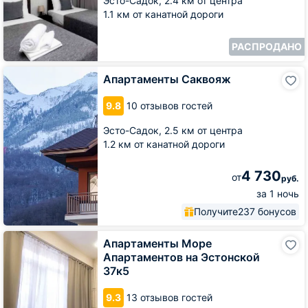
Эсто-Садок,
2.4 км от центра
1.1 км от канатной дороги
РАСПРОДАНО
Апартаменты
Апартаменты Саквояж
Саквояж
9.8
10 отзывов гостей
Эсто-Садок,
2.5 км от центра
1.2 км от канатной дороги
4 730
от
руб.
за 1 ночь
Получите
237 бонусов
Апартаменты
Апартаменты Море
Море
Апартаментов на Эстонской
Апартаментов
37к5
на
Эстонской
9.3
13 отзывов гостей
37к5