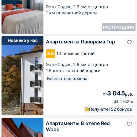
Эсто-Садок,
2.3 км от центра
1 км от канатной дороги
РАСПРОДАНО
Апартаменты
Новинка у нас
Апартаменты Панорама Гор
Панорама
Гор
9.6
10 отзывов гостей
Эсто-Садок,
2.8 км от центра
1.5 км от канатной дороги
Бесплатная отмена
3 045
от
руб.
за 1 ночь
Получите
152 бонуса
Апартаменты
Апартаменты В отеле Red
В
Wood
отеле
Red