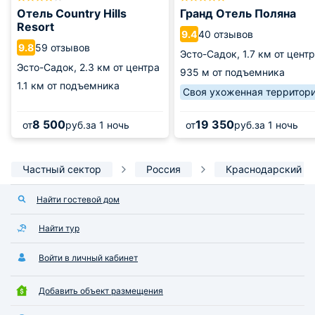
Отель Country Hills
Гранд Отель Поляна
Resort
40 отзывов
9.4
59 отзывов
9.8
Эсто-Садок,
1.7 км от цент
Эсто-Садок,
2.3 км от центра
935 м от подъемника
1.1 км от подъемника
Своя ухоженная территор
8 500
19 350
от
руб.
за 1 ночь
от
руб.
за 1 ночь
Частный сектор
Россия
Краснодарский к
Найти гостевой дом
Найти тур
Войти в личный кабинет
Добавить объект размещения