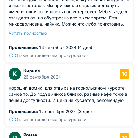
и лыжных трасс. Мы приезжали с целью отдохнуть -
именно такая активность нас интересует. Мебель здесь
стандартная, но обустроено все с комфортом. Есть
микроволновка, чайник. Можно что-либо приготовить.
Достопримечательности также в непосредственной
Читать полностью
близости. Есть даже отдельный мини-дом для большой
семьи. Но мы размещались в двухместном
Проживание:
13 сентября 2024 (4 дня)
стандартном номере.
Отзыв оставлен без бронирования
Кирилл
К
10
26 сентября 2024
Хороший домик, для отдыха на горнолыжном курорте
самое то. До подъемников близко, разные кафе тоже в
пешей доступности. И цена не кусается, рекомендую.
Проживание:
17 сентября 2024 (3 дня)
Отзыв оставлен без бронирования
Роман