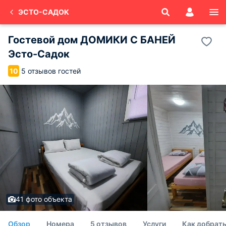
ЭСТО-САДОК
Гостевой дом ДОМИКИ С БАНЕЙ
Эсто-Садок
5 отзывов гостей
10
41 фото объекта
Обзор
Номера
5 отзывов
Услуги
Как добрать