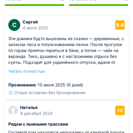
Сергей
С
9.6
4 июля 2025
Эти домики будто вырезаны из сказки — деревянные, с
запахом леса и потрескиванием печки. После прогулок
по горам приятно париться в бане, а потом — чаёк на
веранде. Тихо, душевно и с настроением отдыха без
суеты. Подходит для уединённого отпуска, вдали от
городской суеты. Внутри чисто, видно, что за местом
Читать полностью
следят с любовью. Хозяин гостеприимный, подскажет
маршруты и места, где вкусно поесть. Завтрак
Проживание:
10 июня 2025 (6 дней)
вкусный, домашний, как у бабушки.
Из недостатков: ковровое покрытие у входа сбивается,
Отзыв оставлен без бронирования
легко споткнуться.
Наталья
10
8 декабря 2024
Рядом с лыжными трассами
Гостевой дом находится неподалеку от канатной дороги