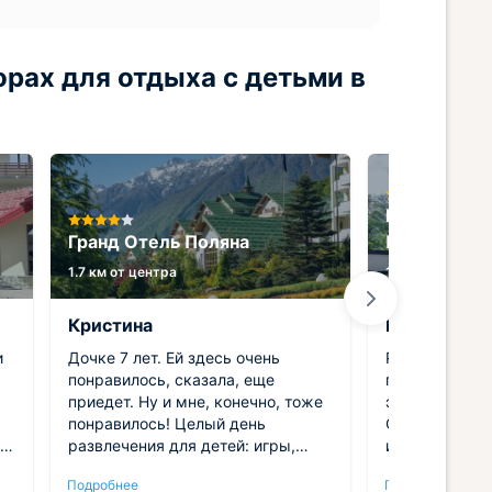
рах для отдыха с детьми в
Гостевой д
Гранд Отель Поляна
Поляны
1.7 км от центра
1.3 км от центр
Кристина
Виктор
и
Дочке 7 лет. Ей здесь очень
Решили один 
понравилось, сказала, еще
праздник отм
приедет. Ну и мне, конечно, тоже
этих целей с
понравилось! Целый день
Отлично отме
развлечения для детей: игры,
из 10, можно 
мастер-классы разные самые,
отличная план
Подробнее
Подробнее
бассейн. Питание хорошее, дети
мебель, посуд