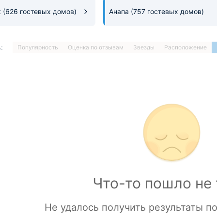
к
(626 гостевых домов)
Анапа
(757 гостевых домов)
:
Популярность
Оценка по отзывам
Звезды
Расположение
1
…
ДАЛЕЕ »
Загрузка отелей