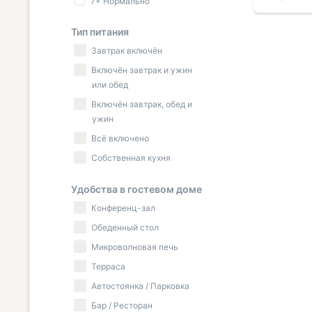
7+ Нормально
ещение
присутствующий текстиль в
но ровный
,
идеальном состоянии. Кухня есть,
сыном ка
Тип питания
санузел тоже в хорошем
Относите
Завтрак включён
ет
состоянии. По стоимости
столовые
приемлемо.
отличное,
Включён завтрак и ужин
,
нам понр
или обед
тут
Рекоменд
Включён завтрак, обед и
, не
Приедем 
ужин
Всё включено
Собственная кухня
Удобства в гостевом доме
Конференц-зал
Обеденный стол
Микроволновая печь
Терраса
Автостоянка / Парковка
Бар / Ресторан