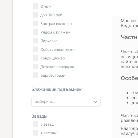
Отели
до
1000
руб.
Многие 
Завтрак включён
Ведь та
Рядом с пляжем
Частн
Парковка
Собственная кухня
Частный
вы ищет
Кондиционер
сайте п
всех ка
Детская площадка
Бар/ресторан
Особе
Ближайший подъемник
с 
со
выберите...
дл
Частный
Звезды
развлеч
5 звезд
Благода
4 звезды
наилучш