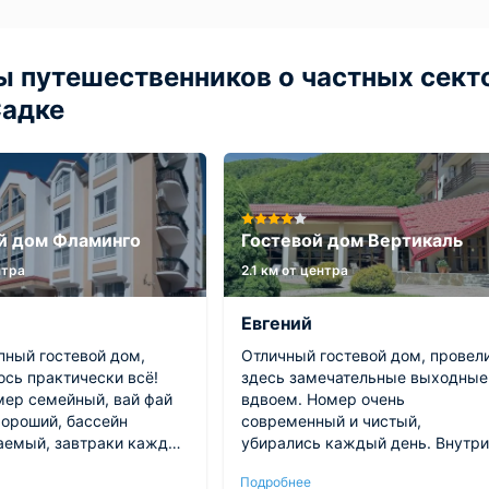
 путешественников о частных секто
Садке
й дом Фламинго
Гостевой дом Вертикаль
нтра
2.1 км от центра
Евгений
пный гостевой дом,
Отличный гостевой дом, провел
ось практически всё!
здесь замечательные выходные
мер семейный, вай фай
вдвоем. Номер очень
хороший, бассейн
современный и чистый,
аемый, завтраки каждый
убирались каждый день. Внутри
овляемые, вкусные,
было все необходимое,
Подробнее
оть и маленький стол,
порадовало наличие чайника.