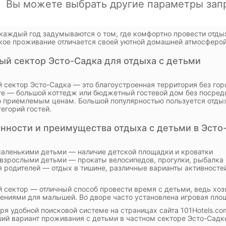
каждый год задумываются о том, где комфортно провести отдых
кое проживание отличается своей уютной домашней атмосферой
ый сектор Эсто-Садка для отдыха с детьми
 сектор Эсто-Садка — это благоустроенная территория без горо
е — большой коттедж или бюджетный гостевой дом без посред
о приемлемым ценам. Большой популярностью пользуется отдых
тегорий гостей.
нности и преимущества отдыха с детьми в Эсто-
маленькими детьми — наличие детской площадки и кроватки
 взрослыми детьми — прокаты велосипедов, прогулки, рыбалка
я родителей — отдых в тишине, различные варианты активносте
 сектор — отличный способ провести время с детьми, ведь х
ениями для малышей. Во дворе часто установлена игровая площ
ря удобной поисковой системе на страницах сайта 101Hotels.c
ий вариант проживания с детьми в частном секторе Эсто-Садк