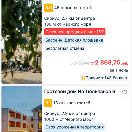
Эдем-2
8.9
46 отзывов гостей
Сириус,
2.7 км от центра
130 м от Черного моря
Сезонное предложение -15%
Бассейн
Детская площадка
Бесплатная отмена
2 868,75
3 375
руб.
от
руб.
за 1 ночь
Получите
143 бонуса
Гостевой
Гостевой дом На Тюльпанов 6
дом
На
9.1
13 отзывов гостей
Тюльпанов
6
Сириус,
2.9 км от центра
1000 м от Черного моря
Своя ухоженная территория