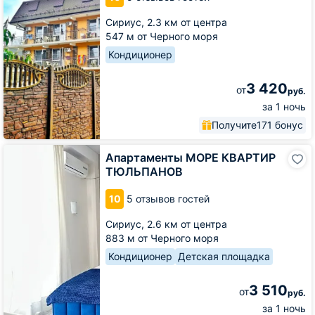
Inn
Сириус,
2.3 км от центра
547 м от Черного моря
Кондиционер
3 420
от
руб.
за 1 ночь
Получите
171 бонус
Апартаменты
Апартаменты МОРЕ КВАРТИР
МОРЕ
ТЮЛЬПАНОВ
КВАРТИР
ТЮЛЬПАНОВ
10
5 отзывов гостей
Сириус,
2.6 км от центра
883 м от Черного моря
Кондиционер
Детская площадка
3 510
от
руб.
за 1 ночь