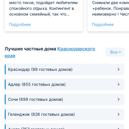
место тихое, подойдет любителям
Снимали две ком
спокойного отдыха. Контингент в
+ребенок. Понрав
основном семейный, так что
неимоверно ! Числ
атмосфера понравилась, никакого
отзывчивые прекр
Подробнее
Подробнее
шума. Номера приличные, всем
Нам ещё очень по
оборудованы. Спасибо персоналу
приехали в конце 
за качественный сервис.
доме совершенно 
Впечатления самы
Лучшие частные дома
Краснодарского
восторг! Спасибо 
Все
Тамаре
края
Краснодар
(99 гостевых домов)
Адлер
(855 гостевых домов)
Сочи
(699 гостевых домов)
Геленджик
(626 гостевых домов)