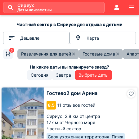
Сириус
Даты неизвестны
Частный сектор в Сириусе для отдыха с детьми
Дешевле
Карта
5
Развлечения для детей
Гостевые дома
Апар
Сегодня
Завтра
Выбрать даты
Гостевой
Гостевой дом Арина
дом
Арина
8.5
11 отзывов гостей
Сириус,
2.8 км от центра
177 м от Черного моря
Частный сектор
Своя ухоженная территория
Пляж