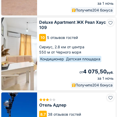
за 1 ночь
Получите
204 бонуса
Deluxe
Deluxe Apartment ЖК Реал Хаус
Apartment
109
ЖК
Реал
10
5 отзывов гостей
Хаус
109
Сириус,
2.8 км от центра
550 м от Черного моря
Кондиционер
Детская площадка
4 075,50
от
руб.
за 1 ночь
Получите
204 бонуса
Отель
Адлер
Отель Адлер
8.7
38 отзывов гостей