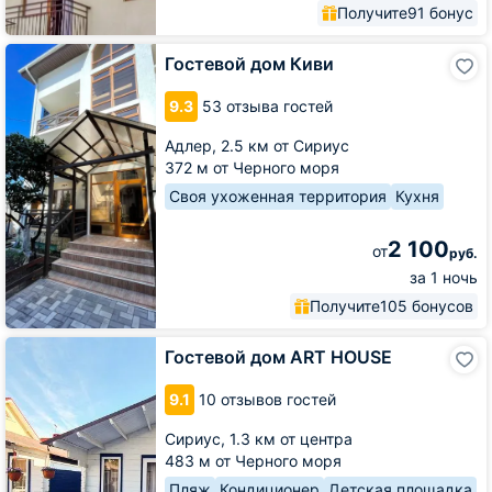
Получите
91 бонус
Гостевой
Гостевой дом Киви
дом
Киви
9.3
53 отзыва гостей
Адлер,
2.5 км от Сириус
372 м от Черного моря
Своя ухоженная территория
Кухня
2 100
от
руб.
за 1 ночь
Получите
105 бонусов
Гостевой
Гостевой дом ART HOUSE
дом
ART
9.1
10 отзывов гостей
HOUSE
Сириус,
1.3 км от центра
483 м от Черного моря
Пляж
Кондиционер
Детская площадка