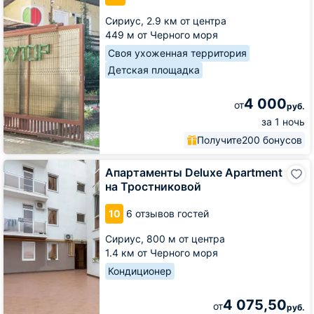
Сириус,
2.9 км от центра
449 м от Черного моря
Своя ухоженная территория
Детская площадка
4 000
от
руб.
за 1 ночь
Получите
200 бонусов
Апартаменты
Апартаменты Deluxe Apartment
Deluxe
на Тростниковой
Apartment
на
10
6 отзывов гостей
Тростниковой
Сириус,
800 м от центра
1.4 км от Черного моря
Кондиционер
4 075,50
от
руб.