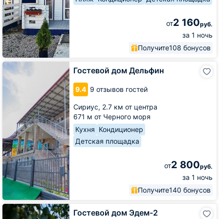
2 160
от
руб.
за 1 ночь
Получите
108 бонусов
Гостевой
Гостевой дом Дельфин
дом
Дельфин
9.4
9 отзывов гостей
Сириус,
2.7 км от центра
671 м от Черного моря
Кухня
Кондиционер
Детская площадка
2 800
от
руб.
за 1 ночь
Получите
140 бонусов
Гостевой
Гостевой дом Эдем-2
дом