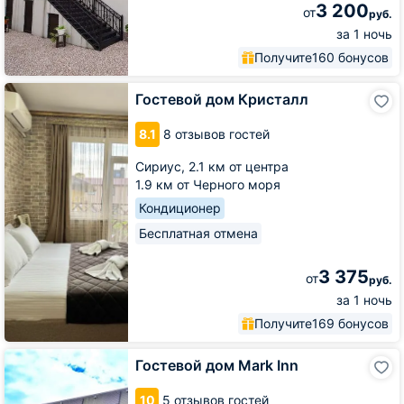
3 200
от
руб.
за 1 ночь
Получите
160 бонусов
Гостевой
Гостевой дом Кристалл
дом
Кристалл
8.1
8 отзывов гостей
Сириус,
2.1 км от центра
1.9 км от Черного моря
Кондиционер
Бесплатная отмена
3 375
от
руб.
за 1 ночь
Получите
169 бонусов
Гостевой
Гостевой дом Mark Inn
дом
Mark
10
5 отзывов гостей