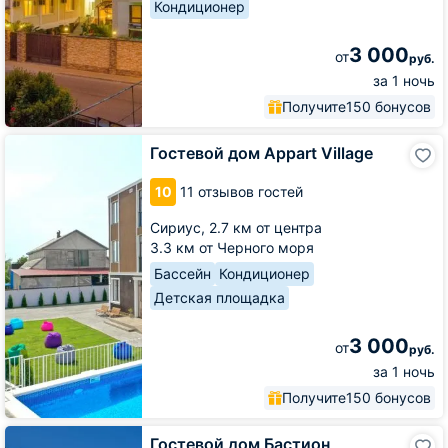
Кондиционер
3 000
от
руб.
за 1 ночь
Получите
150 бонусов
Гостевой
Гостевой дом Appart Village
дом
Appart
10
11 отзывов гостей
Village
Сириус,
2.7 км от центра
3.3 км от Черного моря
Бассейн
Кондиционер
Детская площадка
3 000
от
руб.
за 1 ночь
Получите
150 бонусов
Гостевой
Гостевой дом Бастион