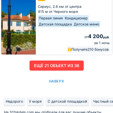
Сириус,
2.6 км от центра
415 м от Черного моря
Первая линия
Кондиционер
Детская площадка
Детское меню
4 200
от
руб.
за 1 ночь
Получите
210 бонусов
ЕЩË 21 ОБЪЕКТ ИЗ 36
НАВЕРХ
Недорого
У моря
С детской площадкой
Частный с
На 101Hotels.com мы отобрали для вас лучшие объекты