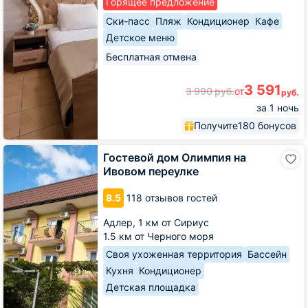
Горящее предложение
Ски-пасс
Пляж
Кондиционер
Кафе
Детское меню
Бесплатная отмена
3 591
3 990
руб.
от
руб.
за 1 ночь
Получите
180 бонусов
Гостевой
Гостевой дом Олимпия на
дом
Ивовом переулке
Олимпия
на
8.5
118 отзывов гостей
Ивовом
переулке
Адлер,
1 км от Сириус
1.5 км от Черного моря
Своя ухоженная территория
Бассейн
Кухня
Кондиционер
Детская площадка