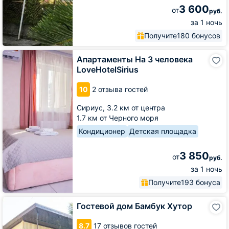
3 600
от
руб.
за 1 ночь
Получите
180 бонусов
Апартаменты
Апартаменты На 3 человека
На
LoveHotelSirius
3
человека
10
2 отзыва гостей
LoveHotelSirius
Сириус,
3.2 км от центра
1.7 км от Черного моря
Кондиционер
Детская площадка
3 850
от
руб.
за 1 ночь
Получите
193 бонуса
Гостевой
Гостевой дом Бамбук Хутор
дом
Бамбук
8.7
17 отзывов гостей
Хутор