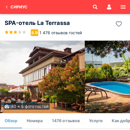
СИРИУС
SPA-отель La Terrassa
1 476 отзывов гостей
8.9
180 + 5 фото гостей
Обзор
Номера
1476 отзывов
Услуги
Как добр