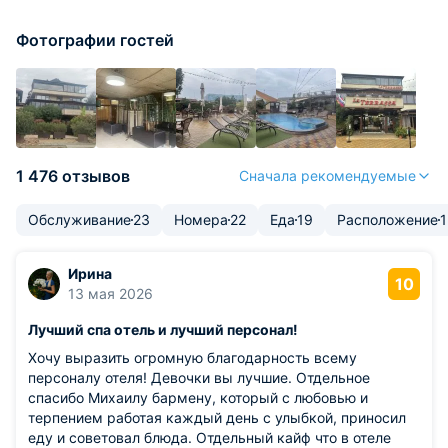
Фотографии гостей
1 476 отзывов
Сначала рекомендуемые
Обслуживание
23
Номера
22
Еда
19
Расположение
1
Ирина
10
13 мая 2026
Лучший спа отель и лучший персонал!
Хочу выразить огромную благодарность всему
персоналу отеля! Девочки вы лучшие. Отдельное
спасибо Михаилу бармену, который с любовью и
терпением работая каждый день с улыбкой, приносил
еду и советовал блюда. Отдельный кайф что в отеле