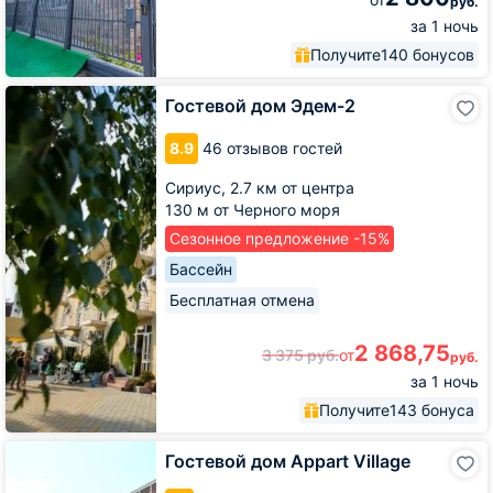
руб.
за 1 ночь
Получите
140 бонусов
Гостевой
Гостевой дом Эдем-2
дом
Эдем-2
8.9
46 отзывов гостей
Сириус,
2.7 км от центра
130 м от Черного моря
Сезонное предложение -15%
Бассейн
Бесплатная отмена
2 868,75
3 375
руб.
от
руб.
за 1 ночь
Получите
143 бонуса
Гостевой
Гостевой дом Appart Village
дом
Appart