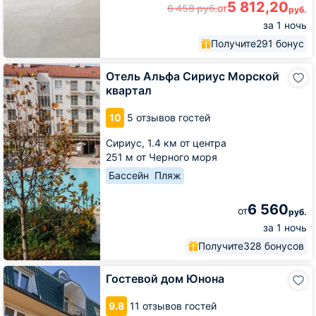
5 812,20
6 458
руб.
от
руб.
за 1 ночь
Получите
291 бонус
Отель
Отель Альфа Сириус Морской
Альфа
квартал
Сириус
Морской
10
5 отзывов гостей
квартал
Сириус,
1.4 км от центра
251 м от Черного моря
Бассейн
Пляж
6 560
от
руб.
за 1 ночь
Получите
328 бонусов
Гостевой
Гостевой дом Юнона
дом
Юнона
9.8
11 отзывов гостей