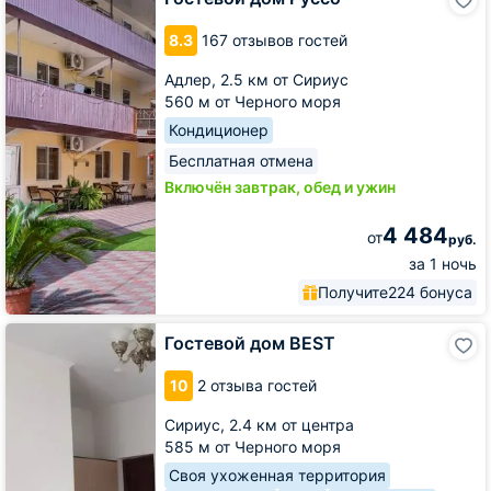
дом
Руссо
8.3
167 отзывов гостей
Адлер,
2.5 км от Сириус
560 м от Черного моря
Кондиционер
Бесплатная отмена
Включён завтрак, обед и ужин
4 484
от
руб.
за 1 ночь
Получите
224 бонуса
Гостевой
Гостевой дом BEST
дом
BEST
10
2 отзыва гостей
Сириус,
2.4 км от центра
585 м от Черного моря
Своя ухоженная территория