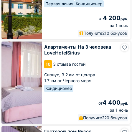
Первая линия
Кондиционер
4 200
от
руб.
за 1 ночь
Получите
210 бонусов
Апартаменты
Апартаменты На 3 человека
На
LoveHotelSirius
3
человека
10
3 отзыва гостей
LoveHotelSirius
Сириус,
3.2 км от центра
1.7 км от Черного моря
Кондиционер
4 400
от
руб.
за 1 ночь
Получите
220 бонусов
Гостевой
Гостевой дом Руссо