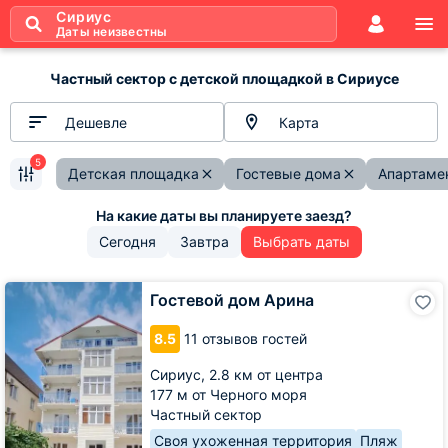
Сириус
Даты неизвестны
Частный сектор с детской площадкой в Сириусе
Дешевле
Карта
5
Детская площадка
Гостевые дома
Апартаме
Сегодня
Завтра
Выбрать даты
Гостевой
Гостевой дом Арина
дом
Арина
8.5
11 отзывов гостей
Сириус,
2.8 км от центра
177 м от Черного моря
Частный сектор
Своя ухоженная территория
Пляж