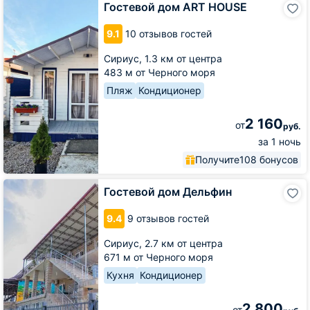
Гостевой дом ART HOUSE
дом
ART
9.1
10 отзывов гостей
HOUSE
Сириус,
1.3 км от центра
483 м от Черного моря
Пляж
Кондиционер
2 160
от
руб.
за 1 ночь
Получите
108 бонусов
Гостевой
Гостевой дом Дельфин
дом
Дельфин
9.4
9 отзывов гостей
Сириус,
2.7 км от центра
671 м от Черного моря
Кухня
Кондиционер
2 800
от