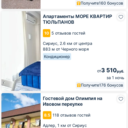
Получите
160 бонусов
Апартаменты
Апартаменты МОРЕ КВАРТИР
МОРЕ
ТЮЛЬПАНОВ
КВАРТИР
ТЮЛЬПАНОВ
10
5 отзывов гостей
Сириус,
2.6 км от центра
883 м от Черного моря
Кондиционер
3 510
от
руб.
за 1 ночь
Получите
176 бонусов
Гостевой
Гостевой дом Олимпия на
дом
Ивовом переулке
Олимпия
на
8.5
118 отзывов гостей
Ивовом
переулке
Адлер,
1 км от Сириус