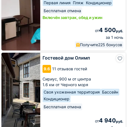
Первая линия
Пляж
Кондиционер
Бесплатная отмена
Включён завтрак, обед и ужин
4 500
от
руб.
за 1 ночь
Получите
225 бонусов
Гостевой
Гостевой дом Олимп
дом
Олимп
9.6
11 отзывов гостей
Сириус,
900 м от центра
1.6 км от Черного моря
Своя ухоженная территория
Бассейн
Кондиционер
Бесплатная отмена
4 940
от
руб.