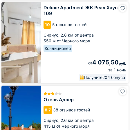
Deluxe
Deluxe Apartment ЖК Реал Хаус
Apartment
109
ЖК
Реал
10
5 отзывов гостей
Хаус
109
Сириус,
2.8 км от центра
550 м от Черного моря
Кондиционер
4 075,50
от
руб.
за 1 ночь
Получите
204 бонуса
Отель
Адлер
Отель Адлер
8.7
38 отзывов гостей
Сириус,
2.6 км от центра
415 м от Черного моря