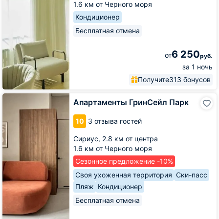
1.6 км от Черного моря
Кондиционер
Бесплатная отмена
6 250
от
руб.
за 1 ночь
Получите
313 бонусов
Апартаменты
Апартаменты ГринСейл Парк
ГринСейл
Парк
10
3 отзыва гостей
Сириус,
2.8 км от центра
1.6 км от Черного моря
Сезонное предложение -10%
Своя ухоженная территория
Ски-пасс
Пляж
Кондиционер
Бесплатная отмена