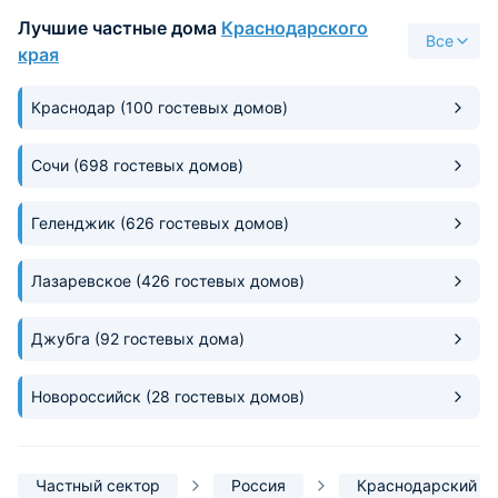
вежливые и приветливые, всегда
территории краси
Лучшие частные дома
Краснодарского
были на связи и помогали, при
просто шикарные)
Все
необходимости. Море близко.
края
'Магнит' - в 5 минутах.
Краснодар
(100 гостевых домов)
Сочи
(698 гостевых домов)
Геленджик
(626 гостевых домов)
Лазаревское
(426 гостевых домов)
Джубга
(92 гостевых дома)
Новороссийск
(28 гостевых домов)
Частный сектор
Россия
Краснодарский к