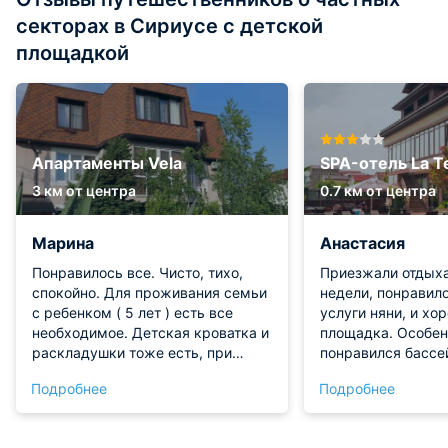
секторах в Сириусе с детской
площадкой
Апартаменты Vela
SPA-отель La T
3 км от центра
0.7 км от центра
Марина
Анастасия
Понравилось все. Чисто, тихо,
Приезжали отдыха
спокойно. Для проживания семьи
недели, понравило
с ребенком ( 5 лет ) есть все
услуги няни, и хо
необходимое. Детская кроватка и
площадка. Особен
раскладушки тоже есть, при
понравился бассе
необходимости. Белье и
подогревом. Нам 
Подробнее
Подробнее
полотенца - свежие, матрасы -
понравились, чист
новые. Вся техника работает без
хочется и самим 
нареканий. Владельцы -
друзьям рекоменд