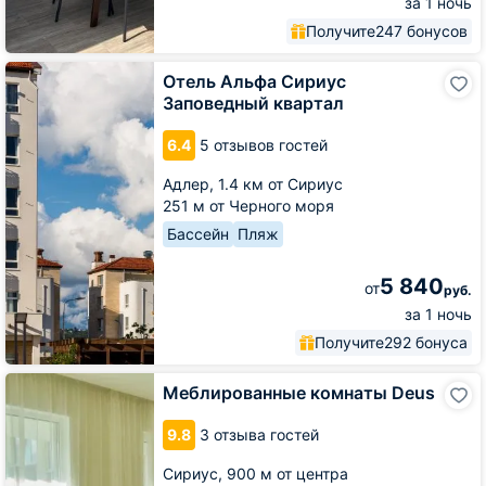
за 1 ночь
Получите
247 бонусов
Отель
Отель Альфа Сириус
Альфа
Заповедный квартал
Сириус
Заповедный
6.4
5 отзывов гостей
квартал
Адлер,
1.4 км от Сириус
251 м от Черного моря
Бассейн
Пляж
5 840
от
руб.
за 1 ночь
Получите
292 бонуса
Меблированные
Меблированные комнаты Deus
комнаты
Deus
9.8
3 отзыва гостей
Сириус,
900 м от центра