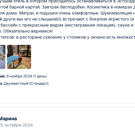
чший отель в котором приходилось останавливаться в Эстосад
утой барной картой. Завтрак бесподобен. Косметика в номерах 
я дома. Матрас и подушки очень комфортные. Шумоизоляция на
 други мы его не слышали))) встречают с бокалом игристого (я 
 бассейн с прекрасным видом (инстаграмная локация), сауна и
. Обязательно вернемся!
татков: в ресторане сквозняк у столиков у окнано есть множест
ие:
6 ноября 2024 (1 день)
а:
Двухместный (Стандарт)
Марина
25 октября 2024