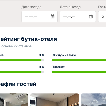
Дата заезда
Дата выезда
Гост
—.—.—
—.—.—
2
ейтинг бутик-отеля
а основе 22 отзывов
ие
9.6
Обслуживание
9.6
Питание
афии гостей