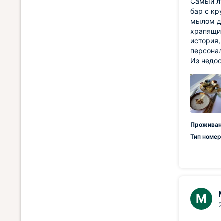
Самый лу
бар с кр
мылом дл
храпящий
история,
персонал
Из недос
Проживан
Тип номер
М