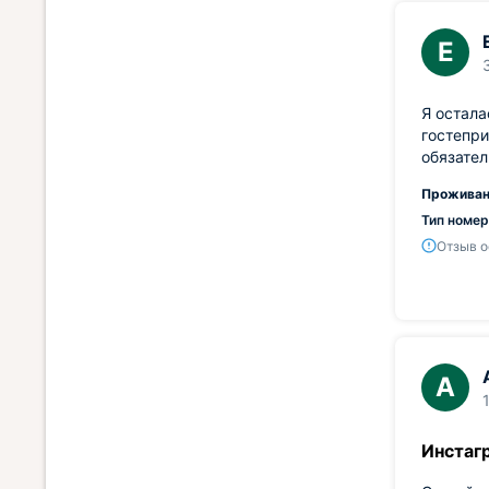
Е
Я остала
гостепри
обязател
Проживан
Тип номер
Отзыв о
А
Инстаг