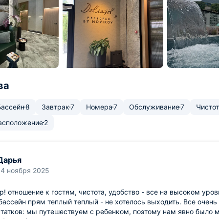
ва
Бассейн
8
Завтрак
7
Номера
7
Обслуживание
7
Чисто
асположение
2
Дарья
14 ноября 2025
р! отношение к гостям, чистота, удобство - все на высоком уро
бассейн прям теплый теплый - не хотелось выходить. Все очень
татков: мы путешествуем с ребенком, поэтому нам явно было 