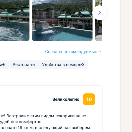
Сначала рекомендуемые
та
6
Ресторан
5
Удобства в номере
3
10
Великолепно
вне! Завтраки с этим видом покорили наше
 удобно и комфортно.
маловато 19 кв м, в следующий раз выберем