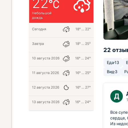
22
Небольшой
дождь
Сегодня
18° … 22°
Завтра
18° … 25°
22 отзы
10 августа 2026
16° … 24°
Еда
13
Вид
3
Р
11 августа 2026
16° … 25°
12 августа 2026
16° … 27°
Д
13 августа 2026
16° … 24°
Все супе
сердце, 
Из недос