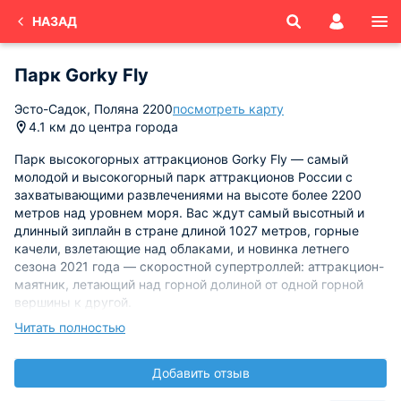
НАЗАД
Парк Gorky Fly
Эсто-Садок, Поляна 2200
посмотреть карту
4.1 км до центра города
Парк высокогорных аттракционов Gorky Fly — самый
молодой и высокогорный парк аттракционов России с
захватывающими развлечениями на высоте более 2200
метров над уровнем моря. Вас ждут самый высотный и
длинный зиплайн в стране длиной 1027 метров, горные
качели, взлетающие над облаками, и новинка летнего
сезона 2021 года — скоростной супертроллей: аттракцион-
маятник, летающий над горной долиной от одной горной
вершины к другой.
Читать полностью
Время работы: с 10:00 до 18:00 ежедневно.
Добавить отзыв