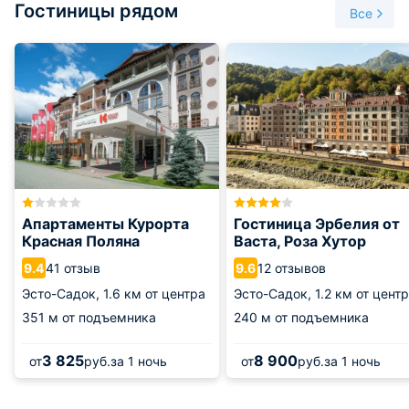
Гостиницы рядом
Все
Апартаменты Курорта
Гостиница Эрбелия от
Красная Поляна
Васта, Роза Хутор
41 отзыв
12 отзывов
9.4
9.6
Эсто-Садок,
1.6 км от центра
Эсто-Садок,
1.2 км от цент
351 м от подъемника
240 м от подъемника
3 825
8 900
от
руб.
за 1 ночь
от
руб.
за 1 ночь