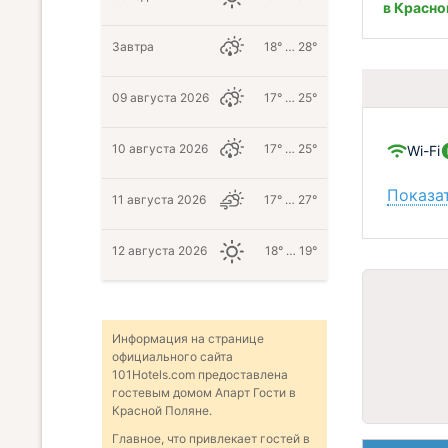
в Красно
Завтра
18° … 28°
09 августа 2026
17° … 25°
10 августа 2026
17° … 25°
Wi-Fi
Показат
11 августа 2026
17° … 27°
12 августа 2026
18° … 19°
Информация на странице
официального сайта
101Hotels.com предоставлена
гостевым домом Апарт Гости в
Красной Поляне.
Главное, что привлекает гостей в