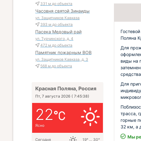
331 м
до объекта
Часовня святой Зинаиды
ул. Защитников Кавказа
393 м
до объекта
Гостевой
Пасека Медовый рай
Поляна К
ул. Турчинского, д. 4
472 м
до объекта
Для прож
Памятник пожарным ВОВ
оформлен
ул. Защитников Кавказа, д. 3
виды на 
568 м
до объекта
затемнен
средства
Для приг
Красная Поляна, Россия
индивиду
Пт, 7 августа 2026
(
7:45:40
)
микровол
Поблизос
22
трасса, 
горные п
Ясно
32 км, а
Мы ре
Сегодня
19° … 30°