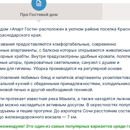
Про Гостевой дом
 дом «Апарт Гости» расположен в уютном районе поселка Красн
раснодарского края.
ивания предоставляются комфортабельные, современно
ные апартаменты, с балкона которых открываются живописны
горные хребты. Внутри предусмотрены удобные кровати, полоте
ные шторы, прикроватные светильники, санузел с душем и
ми для гигиены. Уборка производится на регулярной основе.
отовления любимых блюд и напитков апартаменты укомплектов
альной кухней с обеденными принадлежностями, холодильник
новой печью и другой необходимой техникой.
ти протекает известная река Мзымта, а также находятся лыжн
где можно насладиться активным досугом. В окрестностях попу
одъемы и пешие прогулки. До аэропорта Сочи расстояние соста
 до железнодорожного вокзала — 7 км.
комендуем! Это один из самых популярных вариантов среди г