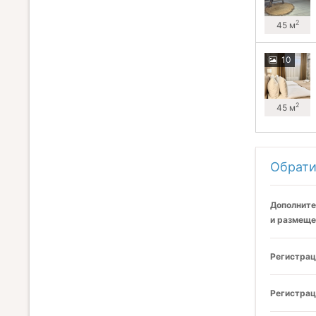
2
45 м
10
2
45 м
Обрати
Дополните
и размеще
Регистрац
Регистрац