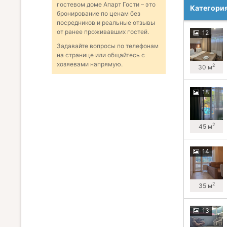
гостевом доме Апарт Гости – это
Категори
бронирование по ценам без
посредников и реальные отзывы
от ранее проживавших гостей.
12
Задавайте вопросы по телефонам
на странице или общайтесь с
хозяевами напрямую.
2
30 м
18
2
45 м
14
2
35 м
13