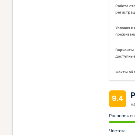
Работа ст
регистрац
Условия и
проживани
Варианты 
доступные
Факты об 
Р
9.4
н
Расположен
Чистота