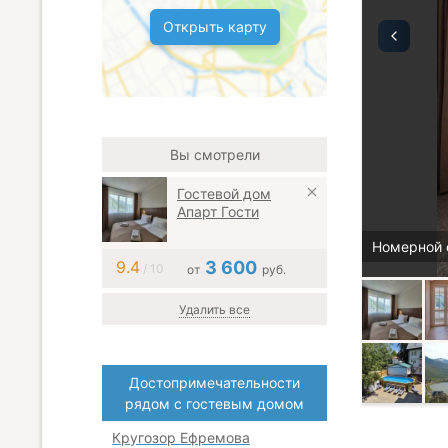
Открыть карту
Вы смотрели
Гостевой дом
Апарт Гости
Номерной 
9.4
3 600
/ 10
от
руб.
Удалить все
Достопримечательности
рядом с гостевым домом
Кругозор Ефремова