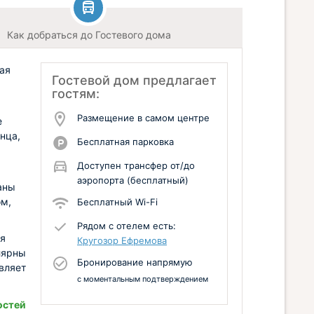
Как добраться до Гостевого дома
ая
Гостевой дом предлагает
гостям:
Размещение в самом центре
е
нца,
Бесплатная парковка
Доступен трансфер от/до
аэропорта (бесплатный)
аны
ом,
Бесплатный Wi-Fi
Рядом с отелем есть:
ая
Кругозор Ефремова
лярны
Бронирование напрямую
вляет
с моментальным подтверждением
остей