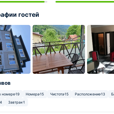
афии гостей
ывов
в номере
19
Номера
15
Чистота
15
Расположение
13
Б
4
Завтрак
1