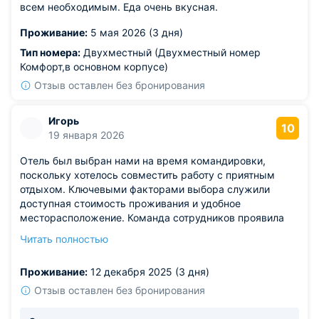
всем необходимым. Еда очень вкусная.
Проживание:
5 мая 2026 (3 дня)
Тип номера:
Двухместный (Двухместный номер
Комфорт,в основном корпусе)
Отзыв оставлен без бронирования
Игорь
10
19 января 2026
Отель был выбран нами на время командировки,
поскольку хотелось совместить работу с приятным
отдыхом. Ключевыми факторами выбора служили
доступная стоимость проживания и удобное
месторасположение. Команда сотрудников проявила
максимальную вежливость и заботу, оперативно
Читать полностью
решала возникающие вопросы. Все дни пребывания
прошли прекрасно, никаких отрицательных моментов
Проживание:
12 декабря 2025 (3 дня)
не возникло, выражаем признательность за комфорт и
душевную обстановку.
Отзыв оставлен без бронирования