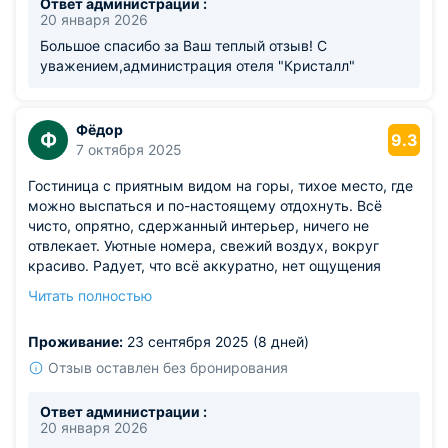
Ответ администрации :
20 января 2026
Большое спасибо за Ваш теплый отзыв! С
уважением,администрация отеля "Кристалл"
Фёдор
Ф
9.3
7 октября 2025
Гостиница с приятным видом на горы, тихое место, где
можно выспаться и по-настоящему отдохнуть. Всё
чисто, опрятно, сдержанный интерьер, ничего не
отвлекает. Уютные номера, свежий воздух, вокруг
красиво. Радует, что всё аккуратно, нет ощущения
тесноты. Вечером приятно посидеть у окна и смотреть,
Читать полностью
как темнеет над вершинами. Место вызывает чувство
покоя и умиротворения. Всё работает исправно, всё на
Проживание:
23 сентября 2025 (8 дней)
своих местах.
Из недостатков: в холле прохладно утром.
Отзыв оставлен без бронирования
Ответ администрации :
20 января 2026