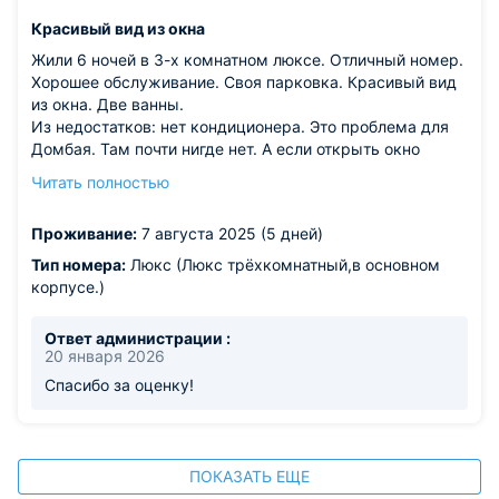
Красивый вид из окна
Жили 6 ночей в 3-х комнатном люксе. Отличный номер.
Хорошее обслуживание. Своя парковка. Красивый вид
из окна. Две ванны.
Из недостатков: нет кондиционера. Это проблема для
Домбая. Там почти нигде нет. А если открыть окно
ночью, то начинает мешать шум потока под окнами,
Читать полностью
особенно, после дождя. Это уже не шум, это грохот. По
сравнению с прошлым годом еда в ресторане
Проживание:
7 августа 2025 (5 дней)
"Кристалл" стала хуже. В прошлом году с
удовольствием там ужинали, а в этом году, после
Тип номера:
Люкс (Люкс трёхкомнатный,в основном
первого посещения, ходили к Зули.
корпусе.)
Ответ администрации :
20 января 2026
Спасибо за оценку!
ПОКАЗАТЬ ЕЩЕ