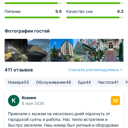
Питание
9.6
Качество сна
9.3
Фотографии гостей
411 отзывов
Сначала рекомендуемые
Номера
55
Обслуживание
48
Еда
44
Чистота
41
У
Ксения
К
10
8 мая 2026
Приехали с мужем на несколько дней отдохнуть от
городской суеты и работы. Нас тепло встретили и
быстро заселили. Наш номер был уютный и оборудован