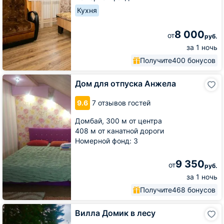
Кухня
8 000
от
руб.
за 1 ночь
Получите
400 бонусов
Дом
Дом для отпуска Анжела
для
отпуска
9.6
7 отзывов гостей
Анжела
Домбай,
300 м от центра
408 м от канатной дороги
Номерной фонд: 3
9 350
от
руб.
за 1 ночь
Получите
468 бонусов
Вилла
Вилла Домик в лесу
Домик