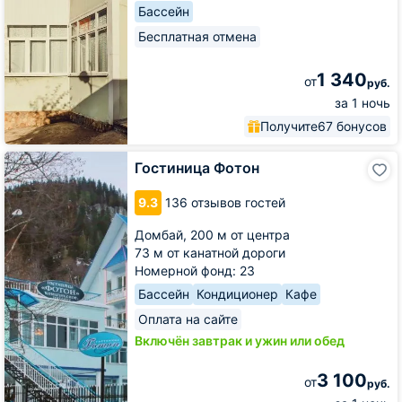
Бассейн
Бесплатная отмена
1 340
от
руб.
за 1 ночь
Получите
67 бонусов
Гостиница
Гостиница Фотон
Фотон
9.3
136 отзывов гостей
Домбай,
200 м от центра
73 м от канатной дороги
Номерной фонд: 23
Бассейн
Кондиционер
Кафе
Оплата на сайте
Включён завтрак и ужин или обед
3 100
от
руб.