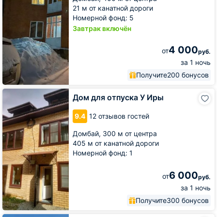
21 м от канатной дороги
Номерной фонд: 5
Завтрак включён
4 000
от
руб.
за 1 ночь
Получите
200 бонусов
Дом
Дом для отпуска У Иры
для
отпуска
9.4
12 отзывов гостей
У
Иры
Домбай,
300 м от центра
405 м от канатной дороги
Номерной фонд: 1
6 000
от
руб.
за 1 ночь
Получите
300 бонусов