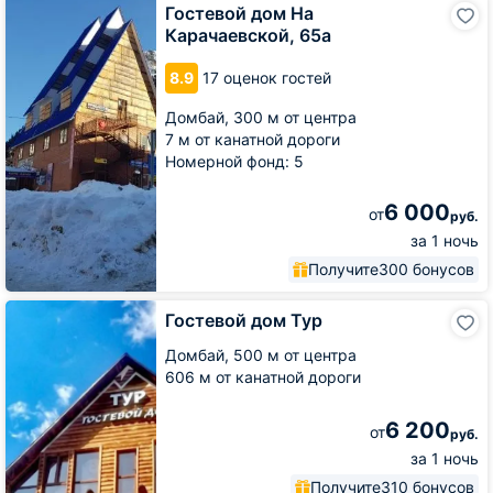
Гостевой
Гостевой дом На
дом
Карачаевской, 65а
На
Карачаевской,
8.9
17 оценок гостей
65а
Домбай,
300 м от центра
7 м от канатной дороги
Номерной фонд: 5
6 000
от
руб.
за 1 ночь
Получите
300 бонусов
Гостевой
Гостевой дом Тур
дом
Тур
Домбай,
500 м от центра
606 м от канатной дороги
6 200
от
руб.
за 1 ночь
Получите
310 бонусов