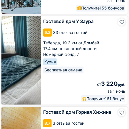
за 1 ночь
Получите
155 бонусов
Гостевой
Гостевой дом У Заура
дом
У
9.3
33 отзыва гостей
Заура
Теберда,
19.3 км от Домбай
17.4 км от канатной дороги
Номерной фонд: 7
Кухня
Бесплатная отмена
3 220
от
руб.
за 1 ночь
Получите
161 бонус
Гостевой
Гостевой дом Горная Хижина
дом
Горная
8.7
3 отзыва гостей
Хижина