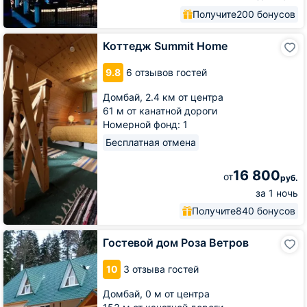
Получите
200 бонусов
Коттедж
Коттедж Summit Home
Summit
Home
9.8
6 отзывов гостей
Домбай,
2.4 км от центра
61 м от канатной дороги
Номерной фонд: 1
Бесплатная отмена
16 800
от
руб.
за 1 ночь
Получите
840 бонусов
Гостевой
Гостевой дом Роза Ветров
дом
Роза
10
3 отзыва гостей
Ветров
Домбай,
0 м от центра