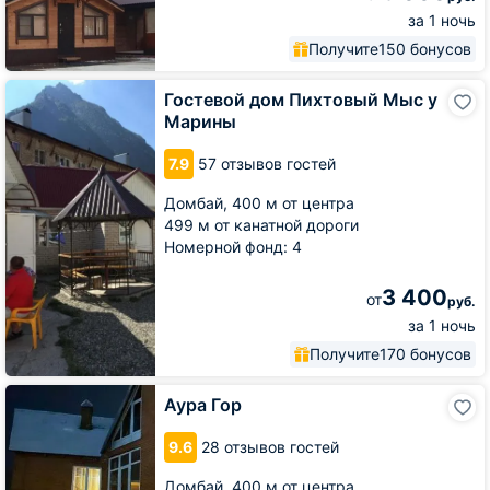
за 1 ночь
Получите
150 бонусов
Гостевой
Гостевой дом Пихтовый Мыс у
дом
Марины
Пихтовый
Мыс
7.9
57 отзывов гостей
у
Марины
Домбай,
400 м от центра
499 м от канатной дороги
Номерной фонд: 4
3 400
от
руб.
за 1 ночь
Получите
170 бонусов
Аура
Аура Гор
Гор
9.6
28 отзывов гостей
Домбай,
400 м от центра