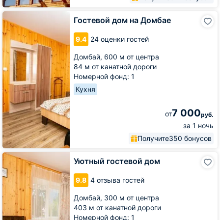
Гостевой
Гостевой дом на Домбае
дом
на
9.4
24 оценки гостей
Домбае
Домбай,
600 м от центра
84 м от канатной дороги
Номерной фонд: 1
Кухня
7 000
от
руб.
за 1 ночь
Получите
350 бонусов
Уютный
Уютный гостевой дом
гостевой
дом
9.8
4 отзыва гостей
Домбай,
300 м от центра
403 м от канатной дороги
Номерной фонд: 1