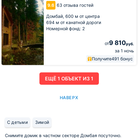
в
9.6
63 отзыва гостей
лесу
Домбай,
600 м от центра
694 м от канатной дороги
Номерной фонд: 2
9 810
от
руб.
за 1 ночь
Получите
491 бонус
ЕЩË 1 ОБЪЕКТ ИЗ 1
НАВЕРХ
С детьми
Зимой
Снимите домик в частном секторе Домбая посуточно.