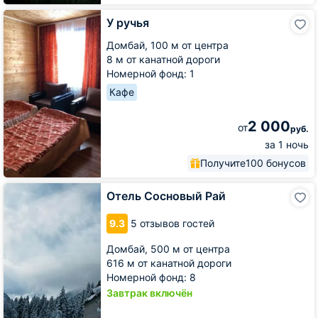
У
У ручья
ручья
Домбай,
100 м от центра
8 м от канатной дороги
Номерной фонд: 1
Кафе
2 000
от
руб.
за 1 ночь
Получите
100 бонусов
Отель
Отель Сосновый Рай
Сосновый
Рай
9.3
5 отзывов гостей
Домбай,
500 м от центра
616 м от канатной дороги
Номерной фонд: 8
Завтрак включён