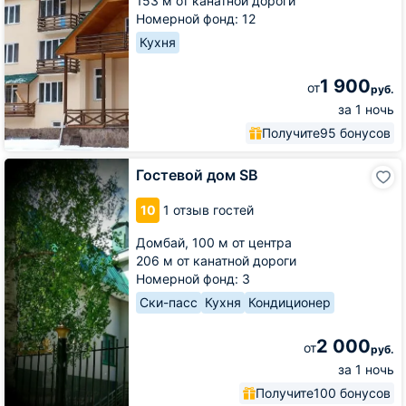
153 м от канатной дороги
Номерной фонд: 12
Кухня
1 900
от
руб.
за 1 ночь
Получите
95 бонусов
Гостевой
Гостевой дом SB
дом
SB
10
1 отзыв гостей
Домбай,
100 м от центра
206 м от канатной дороги
Номерной фонд: 3
Ски-пасс
Кухня
Кондиционер
2 000
от
руб.
за 1 ночь
Получите
100 бонусов