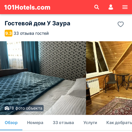
Гостевой дом У Заура
33 отзыва гостей
9.3
78 фото объекта
Обзор
Номера
33 отзыва
Услуги
Как добрать