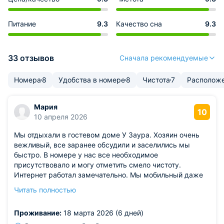
Питание
9.3
Качество сна
9.3
33 отзывов
Сначала рекомендуемые
Номера
8
Удобства в номере
8
Чистота
7
Располож
Мария
10
10 апреля 2026
Мы отдыхали в гостевом доме У Заура. Хозяин очень
вежливый, все заранее обсудили и заселились мы
быстро. В номере у нас все необходимое
присутствовало и могу отметить смело чистоту.
Интернет работал замечательно. Мы мобильный даже
не включали, находясь в гостевом доме. Кухня общая
Читать полностью
есть. У гостевого дома работает кафе. В доме есть все
коммуникации и работа их бесперебойная.
Проживание:
18 марта 2026 (6 дней)