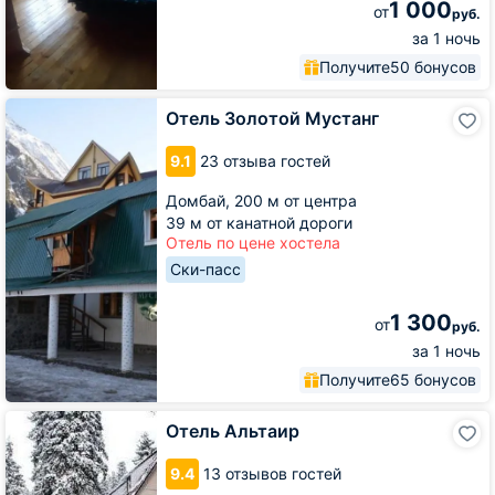
1 000
от
руб.
за 1 ночь
Получите
50 бонусов
Отель
Отель Золотой Мустанг
Золотой
Мустанг
9.1
23 отзыва гостей
Домбай,
200 м от центра
39 м от канатной дороги
Отель по цене хостела
Ски-пасс
1 300
от
руб.
за 1 ночь
Получите
65 бонусов
Отель
Отель Альтаир
Альтаир
9.4
13 отзывов гостей