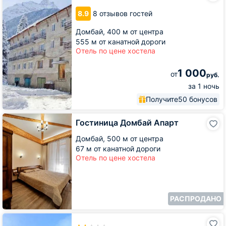
Лесника
8.9
8 отзывов гостей
Домбай,
400 м от центра
555 м от канатной дороги
Отель по цене хостела
1 000
от
руб.
за 1 ночь
Получите
50 бонусов
Гостиница
Гостиница Домбай Апарт
Домбай
Апарт
Домбай,
500 м от центра
67 м от канатной дороги
Отель по цене хостела
РАСПРОДАНО
Курортный