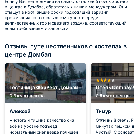
Если у Вас нет времени на самостоятельный поиск хостела
в центре в Домбае, обратитесь к нашим менеджерам. Они
отыщут в кротчайшие сроки подходящий вариант
проживания на горнолыжном курорте среди
величественных гор и свежего воздуха, соответствующий
всем требованиям и запросам.
Отзывы путешественников о хостелах в
центре Домбая
Гостиница ФорРест Домбай
Отель Dombay W
0.3 км от центра
0.5 км от центра
Алексей
Тимур
Чистота и тишина качество сна
Отличный отель. 
всё на уровне подъезд
минутах пешком д
нормальный снег везде почищен
Чистый. С основа