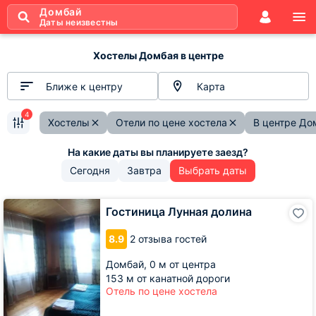
Домбай
Даты неизвестны
Хостелы Домбая в центре
Ближе к центру
Карта
4
Хостелы
Отели по цене хостела
В центре До
Сегодня
Завтра
Выбрать даты
Гостиница
Гостиница Лунная долина
Лунная
долина
8.9
2 отзыва гостей
Домбай,
0 м от центра
153 м от канатной дороги
Отель по цене хостела