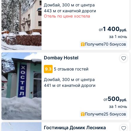
Домбай,
300 м от центра
443 м от канатной дороги
Отель по цене хостела
1 400
от
руб.
за 1 ночь
Получите
70 бонусов
Dombay
Dombay Hostel
Hostel
9.3
5 отзывов гостей
Домбай,
300 м от центра
441 м от канатной дороги
500
от
руб.
за 1 ночь
Получите
25 бонусов
Гостиница
Гостиница Домик Лесника
Домик