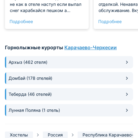
не как в отеле наступ если выпал
отделкой. Ненавя
снег карабкайся пешком а
обслуживание. Вк
машину на платную стоянку кто
разнообразные за
Подробнее
Подробнее
знает бывал тот меня сразу
ужины. Отдыхали 
поймет класная мангальная зона.
человека. Получи
удовольствие.
Горнолыжные курорты
Карачаево-Черкесии
Архыз
(462 отеля)
Домбай
(178 отелей)
Теберда
(46 отелей)
Лунная Поляна
(1 отель)
Хостелы
Россия
Республика Карачаево-Ч