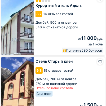
отель
Адель
Курортный отель Адель
8.7
16 отзывов гостей
Домбай,
500 м от центра
640 м от канатной дороги
11 800
от
руб.
за 1 ночь
Получите
590 бонусов
Отель
Отель Старый клён
Старый
клён
9.8
15 отзывов гостей
Домбай,
700 м от центра
270 м от канатной дороги
Отель по цене хостела
Ски-пасс
1 500
от
руб.