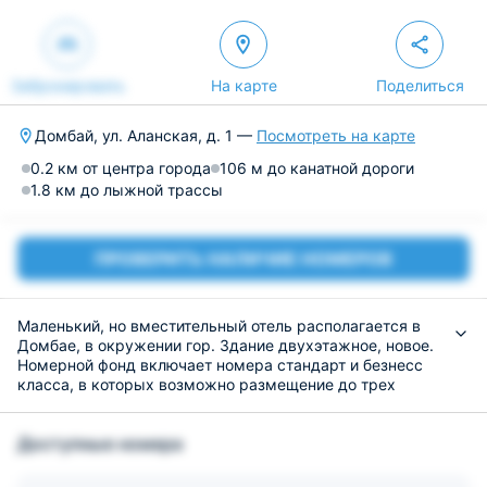
Забронировать
На карте
Поделиться
Домбай, ул. Аланская, д. 1 —
Посмотреть на карте
0.2 км от центра города
106 м до канатной дороги
1.8 км до лыжной трассы
ПРОВЕРИТЬ НАЛИЧИЕ НОМЕРОВ
Маленький, но вместительный отель располагается в
Домбае, в окружении гор. Здание двухэтажное, новое.
Номерной фонд включает номера стандарт и безнесс
класса, в которых возможно размещение до трех
человек. В номерах установлена просторная мебель
для отдыха, интернет. Все удобства находятся по
Доступные номера
блокам: туалет, душевая кабинка, раковина. Все
помещения часто убираются, смена белья через 4 дня.
На 1 этаже здания ресторан, где можно питаться 3 раза