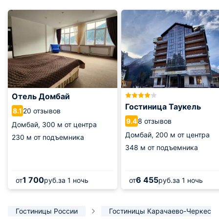
Отель Домбай
Гостиница Таукель
20 отзывов
8.1
8 отзывов
9.4
Домбай,
300 м от центра
Домбай,
200 м от центра
230 м от подъемника
348 м от подъемника
1 700
6 455
от
руб.
за 1 ночь
от
руб.
за 1 ночь
Гостиницы России
Гостиницы Карачаево-Черкесии