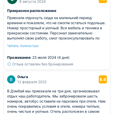
8 августа 2024
Прекрасное расположение
Приехали отдохнуть сюда на маленький период
времени и пожалели, что не смогли остаться подольше.
Номер просторный и уютный. Вся мебель и техника в
прекрасном состоянии. Персонал замечательно
выполнял свою работу, смог проконсультировать по
всем интересующим нас вопросам. Видо просто
Читать полностью
сказка! Расположение отличное, прям у подножья гор!
Достаточно много предлагаемых услуг. Этот отель
Проживание:
23 июля 2024 (4 дня)
заслуживает высоких оценок. Рекомендуем!
Отзыв оставлен без бронирования
Ольга
8.6
12 февраля 2022
В Домбай мы приезжали на три дня, организовывал
отдых наш работодатель. Мы забронировали шесть
номеров, автобус оставили на парковке при отеле. Нам
очень понравились условия в отеле, номера теплые,
очень чистые и уютные. Отель расположен в самом