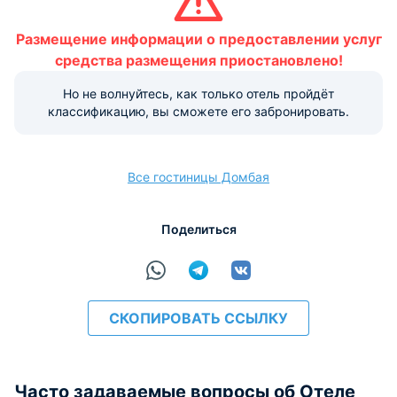
группе и их возраст.
Размещение информации о предоставлении услуг
До 1 года
средства размещения приостановлено!
Могут спать на детской
Но не волнуйтесь, как только отель пройдёт
кроватке или дополнительной
БЕСПЛАТНО
классификацию, вы сможете его забронировать.
кровати ( по запросу)
1 год
Все гостиницы Домбая
Могут спать на детской
БЕСПЛАТНО
Поделиться
кроватке ( по запросу)
От 6 лет
СКОПИРОВАТЬ ССЫЛКУ
Могут спать на дополнительной
500 руб. за
кровати ( по запросу)
человека за ночь
Часто задаваемые вопросы об Отеле
Дополнительные услуги не включаются автоматически в