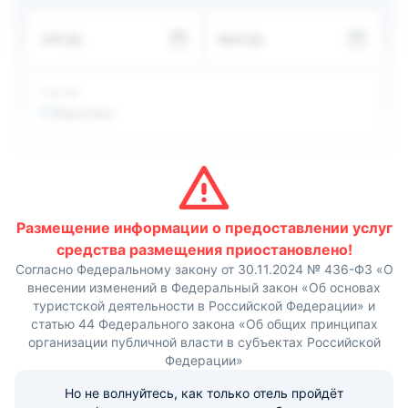
в день. Обеспечена доставка продуктов для
проживающих, из которых они могут приготовить обед
ЗАЕЗД
ВЫЕЗД
сами. Есть бар.
К услугам приезжих русская баня с парной, прокат
лыж, квадроциклов и сноубордов, помещение для
хранения лыжных принадлежностей. Организованы
ГОСТИ
прогулки на лошадях. Администратор выдает утюг,
2
Взрослых
электрочайник, можно пользоваться стиральной
машиной. Возможен вызов такси и организация
туристических походов. Рядом охраняемая
автомобильная парковка, не оплачивается.
Совсем рядом с "Золотым мустангом" много
природных парков, Чучхурский водопад, ущелье
Алибек, хребет Мусса-Ачитара, красивешее Турье
Размещение информации о предоставлении услуг
озеро.
средства размещения приостановлено!
Согласно Федеральному закону от 30.11.2024 № 436-ФЗ «О
внесении изменений в Федеральный закон «Об основах
туристской деятельности в Российской Федерации» и
статью 44 Федерального закона «Об общих принципах
организации публичной власти в субъектах Российской
Федерации»
Но не волнуйтесь, как только отель пройдёт