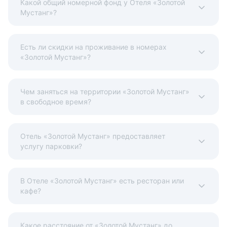
Какой общий номерной фонд у Отеля «Золотой
Мустанг»?
Наличные
Безналичный
Visa
Euro/Mastercard
МИР
Факты об отеле
Регистрационный номер сертификата:
Есть ли скидки на проживание в номерах
«Золотой Мустанг»?
расчёт
Чем заняться на территории «Золотой Мустанг»
в свободное время?
Отель «Золотой Мустанг» предоставляет
услугу парковки?
В Отеле «Золотой Мустанг» есть ресторан или
кафе?
Какое расстояние от «Золотой Мустанг» до