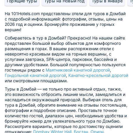
Горящие туры
Туры на Новый год
Туры в январе
Т
На 101Hotels.com представлены отели для туров в Домбай
с подробной информацией: фотографии, отзывы, цены на
2026 год и оценки. Бронируйте проживание у горных
вершин!
Собираетесь в тур в Домбай? Прекрасно! На нашем сайте
представлен большой выбор объектов для комфортного
размещения в горах. В вашем распоряжении отели с
невероятно красивым видом на горные вершины, с
услугами завтрака, SPA-центра, парковки, бассейна и
другими удобствами. Большой популярностью пользуются
гостиницы рядом с
Маятниковой канатной дорогой
,
Гондольной канатной дорогой
,
Канатно-кресельной дорогой
или смотровыми площадками.
Туры в Домбай — не только про активный отдых, также,
это возможность отбросить лишние мысли, замедлиться и
насладиться окружающей природой. Выбирая отель для
тура в Домбай, обратите внимание на отзывы постояльцев,
фотографии и подробное описание. Проставьте точное
количество гостей, диапазон цен, необходимые удобства и
бронируйте номер для увлекательного тура по Домбаю.
Рассмотрите варианты, которые по достоинству оценили
отдыхающие:
Dombay Winter Hall
,
Бостан
,
Орион
.