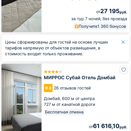
27 195
от
руб.
за тур 7 ночей, без проезда
Получите
1 360 бонусов
Цены сформированы для гостей на основе лучших
тарифов напрямую от объектов размещения, в
стоимость входит только проживание.
МИРРОС
Субай
Отель
МИРРОС Субай Отель Домбай
Домбай
9.8
26 отзывов гостей
Домбай,
600 м от центра
727 м от канатной дороги
Бесплатная отмена
61 616,10
от
руб.