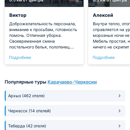
Виктор
Алексей
Доброжелательность персонала,
Внутри тепло, ото
внимание к просьбам, готовность
справляется на ур
помочь. Отличная уборка.
морозные ночи не
Своевременная смена
Мебель простая, н
постельного белья, полотенец.
ничего не скрипит
Великолепный вид из окна на Зуб
Кровать широкая,
Подробнее
Подробнее
Софруджу и Белалакаю.
жёсткости — посл
склонах вырубае
моментально. В н
небольшой шкаф д
Популярные туры
Карачаево-Черкесии
места хватает. В
было вернуться, 
снаряжение и про
Архыз
(462 отеля)
расслабиться.
Черкесск
(14 отелей)
Теберда
(42 отеля)