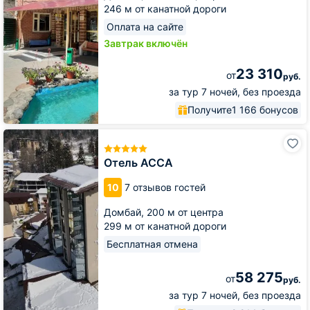
246 м от канатной дороги
Оплата на сайте
Завтрак включён
23 310
от
руб.
за тур 7 ночей, без проезда
Получите
1 166 бонусов
Отель
АССА
Отель АССА
10
7 отзывов гостей
Домбай,
200 м от центра
299 м от канатной дороги
Бесплатная отмена
58 275
от
руб.
за тур 7 ночей, без проезда