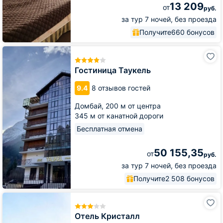
13 209
от
руб.
за тур 7 ночей, без проезда
Получите
660 бонусов
Гостиница
Таукель
Гостиница Таукель
9.4
8 отзывов гостей
Домбай,
200 м от центра
345 м от канатной дороги
Бесплатная отмена
50 155,35
от
руб.
за тур 7 ночей, без проезда
Получите
2 508 бонусов
Отель
Кристалл
Отель Кристалл