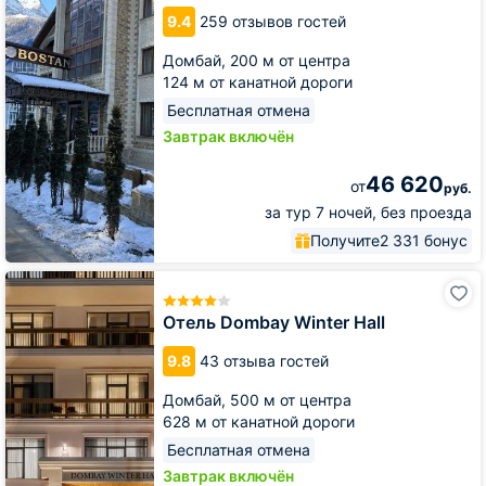
9.4
259 отзывов гостей
Домбай,
200 м от центра
124 м от канатной дороги
Бесплатная отмена
Завтрак включён
46 620
от
руб.
за тур 7 ночей, без проезда
Получите
2 331 бонус
Отель
Dombay
Winter
Отель Dombay Winter Hall
Hall
9.8
43 отзыва гостей
Домбай,
500 м от центра
628 м от канатной дороги
Бесплатная отмена
Завтрак включён