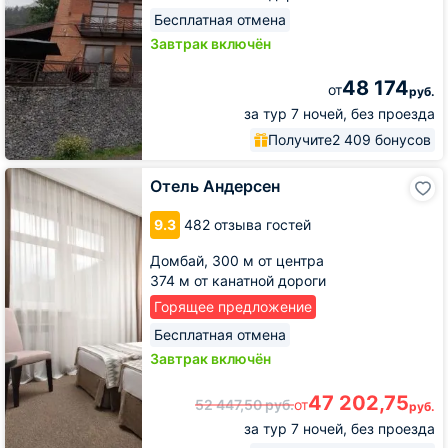
Бесплатная отмена
Завтрак включён
48 174
от
руб.
за тур 7 ночей, без проезда
Получите
2 409 бонусов
Отель
Отель Андерсен
Андерсен
9.3
482 отзыва гостей
Домбай,
300 м от центра
374 м от канатной дороги
Горящее предложение
Бесплатная отмена
Завтрак включён
47 202,75
52 447,50
руб.
от
руб.
за тур 7 ночей, без проезда