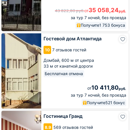
35 058,24
43 822,80
руб.
от
руб.
за тур 7 ночей, без проезда
Получите
1 753 бонуса
Гостевой
Гостевой дом Атлантида
дом
Атлантида
10
7 отзывов гостей
Домбай,
600 м от центра
33 м от канатной дороги
Бесплатная отмена
10 411,80
от
руб.
за тур 7 ночей, без проезда
Получите
521 бонус
Гостиница
Гостиница Гранд
Гранд
8.9
569 отзывов гостей