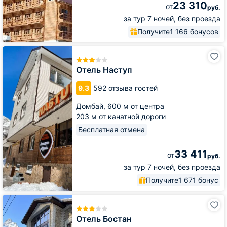
23 310
от
руб.
за тур 7 ночей, без проезда
Получите
1 166 бонусов
Отель
Наступ
Отель Наступ
9.3
592 отзыва гостей
Домбай,
600 м от центра
203 м от канатной дороги
Бесплатная отмена
33 411
от
руб.
за тур 7 ночей, без проезда
Получите
1 671 бонус
Отель
Бостан
Отель Бостан