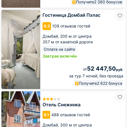
Получите
2 360 бонусов
Гостиница
Гостиница Домбай Пэлас
Домбай
Пэлас
9.3
109 отзывов гостей
Домбай,
200 м от центра
357 м от канатной дороги
Оплата на сайте
Завтрак включён
52 447,50
от
руб.
за тур 7 ночей, без проезда
Получите
2 622 бонуса
Отель
Снежинка
Отель Снежинка
9.1
488 отзывов гостей
Домбай,
300 м от центра