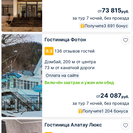
73 815
от
руб.
за тур 7 ночей, без проезда
Получите
3 691 бонус
Гостиница
Гостиница Фотон
Фотон
9.3
136 отзывов гостей
Домбай,
200 м от центра
73 м от канатной дороги
Оплата на сайте
Включён завтрак и ужин или обед
24 087
от
руб.
за тур 7 ночей, без проезда
Получите
1 204 бонуса
Гостиница
Гостиница Алатау Люкс
Алатау
Люкс