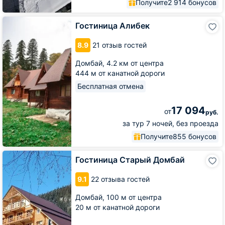
Получите
2 914 бонусов
Гостиница
Гостиница Алибек
Алибек
8.9
21 отзыв гостей
Домбай,
4.2 км от центра
444 м от канатной дороги
Бесплатная отмена
17 094
от
руб.
за тур 7 ночей, без проезда
Получите
855 бонусов
Гостиница
Гостиница Старый Домбай
Старый
Домбай
9.1
22 отзыва гостей
Домбай,
100 м от центра
20 м от канатной дороги