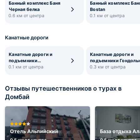
Банный комплекс Баня
Банный комплекс Бан
Черная белка
Bostan
0.6 км от центра
0.1 км от центра
Канатные дороги
Канатные дороги и
Канатные дороги и
подъемники
подъемники Гондоль
0.1 км от центра
Маятниковая канатная
0.3 км от центра
канатная дорога
дорога
Отзывы путешественников о турах в
Домбай
Отель Альпийский
База отдыха Ал
0.5 км от центра
0.5 км от центра