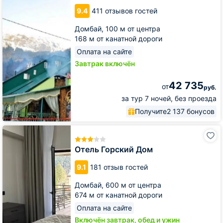
9.4
411 отзывов гостей
Домбай,
100 м от центра
168 м от канатной дороги
Оплата на сайте
Завтрак включён
42 735
от
руб.
за тур 7 ночей, без проезда
Получите
2 137 бонусов
Отель
Горский
Дом
Отель Горский Дом
9.1
181 отзыв гостей
Домбай,
600 м от центра
674 м от канатной дороги
Оплата на сайте
Включён завтрак, обед и ужин