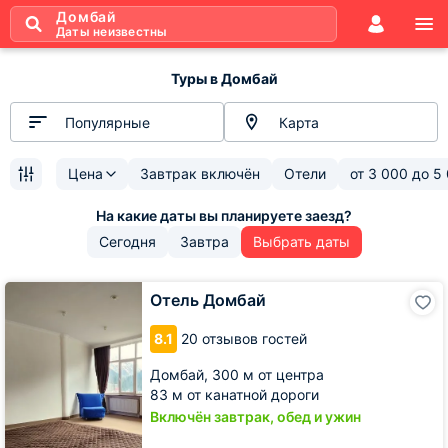
Домбай
Даты неизвестны
Туры в Домбай
Популярные
Карта
Цена
Завтрак включён
Отели
от
3 000
до
5
Сегодня
Завтра
Выбрать даты
Отель
Отель Домбай
Домбай
8.1
20 отзывов гостей
Домбай,
300 м от центра
83 м от канатной дороги
Включён завтрак, обед и ужин