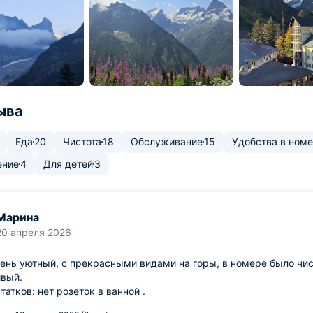
ыва
Еда
20
Чистота
18
Обслуживание
15
Удобства в ном
ение
4
Для детей
3
Марина
20 апреля 2026
ень уютный, с прекрасными видами на горы, в номере было чис
ивый.
татков: нет розеток в ванной .