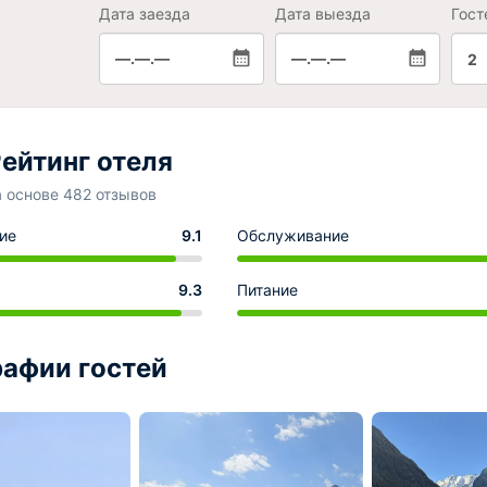
Дата заезда
Дата выезда
Гост
—.—.—
—.—.—
2
ейтинг отеля
а основе 482 отзывов
ие
9.1
Обслуживание
9.3
Питание
афии гостей