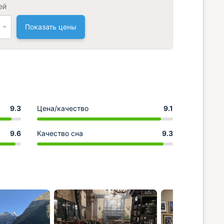
ей
Показать цены
9.3
Цена/качество
9.1
9.6
Качество сна
9.3