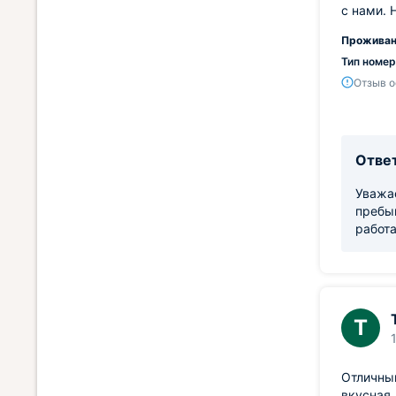
с нами. 
Проживан
Тип номер
Отзыв о
Ответ
Уважае
пребы
работа
Т
Отличный
вкусная