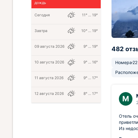
дождь
Сегодня
11° … 19°
Завтра
10° … 19°
09 августа 2026
9° … 19°
482 отз
10 августа 2026
9° … 16°
Номера
22
Располож
11 августа 2026
9° … 17°
12 августа 2026
8° … 17°
М
Отель оч
приветл
Из недос