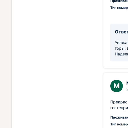
Проживан
Тип номер
Ответ
Уважае
горы. 
Надеем
М
Прекрас
гостепри
Проживан
Тип номер