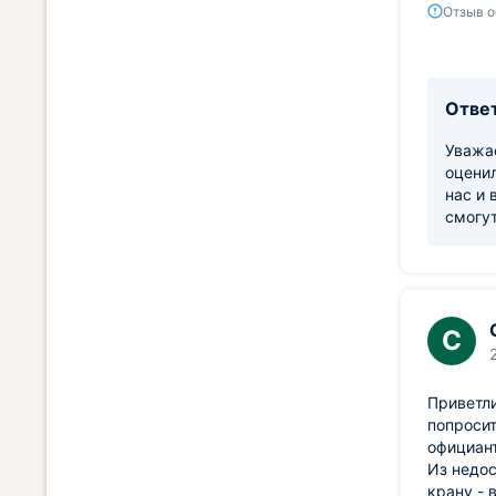
Отзыв о
Ответ
Уважае
оценил
нас и 
смогут
С
Приветли
попросит
официант
Из недос
крану - 