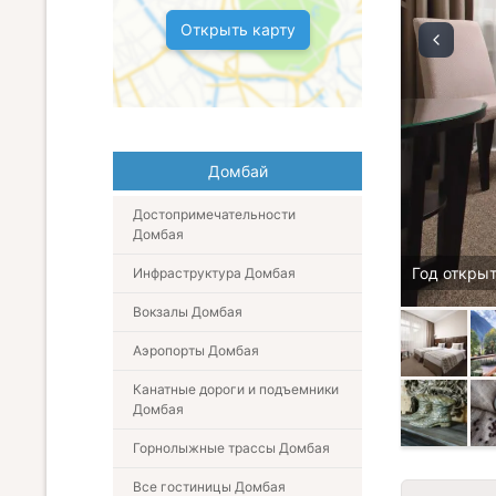
Открыть карту
Домбай
Достопримечательности
Домбая
Год открыт
Инфраструктура Домбая
Вокзалы Домбая
Аэропорты Домбая
Канатные дороги и подъемники
Домбая
Горнолыжные трассы Домбая
Все гостиницы Домбая