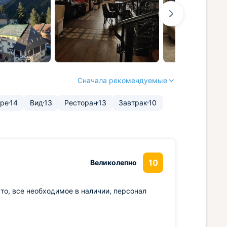
Сначала рекомендуемые
ере
14
Вид
13
Ресторан
13
Завтрак
10
10
Великолепно
то, все необходимое в наличии, персонал