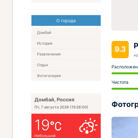
О городе
Домбай
История
Р
9.3
Развлечения
н
Отдых
Расположен
Фотогалерея
Чистота
Домбай, Россия
Фотогр
Пт, 7 августа 2026
(
15:26:01
)
19
Небольшой