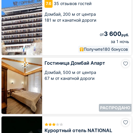
7.6
35 отзывов гостей
Домбай,
200 м от центра
181 м от канатной дороги
3 600
от
руб.
за 1 ночь
Получите
180 бонусов
Гостиница
Гостиница Домбай Апарт
Домбай
Апарт
Домбай,
500 м от центра
67 м от канатной дороги
РАСПРОДАНО
Курортный
отель
NATIONAL
Курортный отель NATIONAL