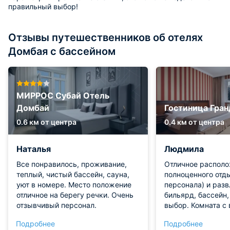
правильный выбор!
Отзывы путешественников об отелях
Домбая с бассейном
МИРРОС Субай Отель
Домбай
Гостиница Гран
0.6 км от центра
0.4 км от центра
Наталья
Людмила
Все понравилось, проживание,
Отличное располо
теплый, чистый бассейн, сауна,
полноценного отд
уют в номере. Место положение
персонала) и разв
отличное на берегу речки. Очень
бильярд, бассейн,
отзывчивый персонал.
выбор. Комната с 
Подробнее
Подробнее