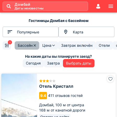
Домбай
Даты неизвестны
Гостиницы Домбая с бассейном
Популярные
Карта
1
Бассейн
Цена
Завтрак включён
Отели
Сегодня
Завтра
Выбрать даты
Отель
Кристалл
Отель Кристалл
9.4
411 отзывов гостей
Домбай,
100 м от центра
168 м от канатной дороги
Оплата на сайте