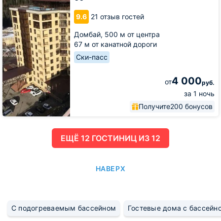
Karachaevskaya
60
9.6
21 отзыв гостей
Домбай,
500 м от центра
67 м от канатной дороги
Ски-пасс
4 000
от
руб.
за 1 ночь
Получите
200 бонусов
ЕЩË 12 ГОСТИНИЦ ИЗ 12
НАВЕРХ
С подогреваемым бассейном
Гостевые дома с бассейн