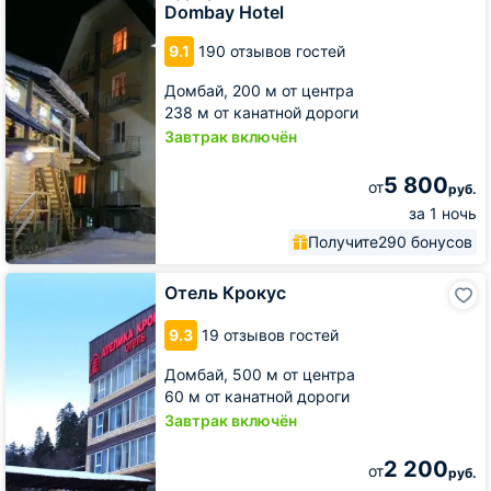
Dombay
Dombay Hotel
Hotel
9.1
190 отзывов гостей
Домбай,
200 м от центра
238 м от канатной дороги
Завтрак включён
5 800
от
руб.
за 1 ночь
Получите
290 бонусов
Отель
Отель Крокус
Крокус
9.3
19 отзывов гостей
Домбай,
500 м от центра
60 м от канатной дороги
Завтрак включён
2 200
от
руб.