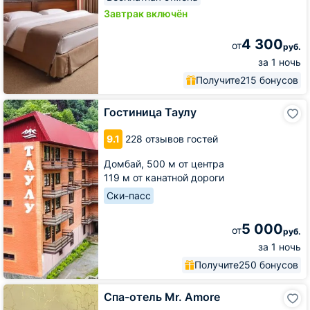
Завтрак включён
4 300
от
руб.
за 1 ночь
Получите
215 бонусов
Гостиница
Гостиница Таулу
Таулу
9.1
228 отзывов гостей
Домбай,
500 м от центра
119 м от канатной дороги
Ски-пасс
5 000
от
руб.
за 1 ночь
Получите
250 бонусов
Спа-
Спа-отель Mr. Amore
отель