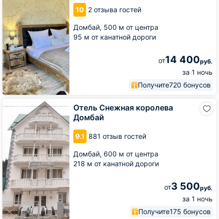
Mr.
10
2 отзыва гостей
Amore
Домбай,
500 м от центра
95 м от канатной дороги
14 400
от
руб.
за 1 ночь
Получите
720 бонусов
Отель
Отель Снежная королева
Снежная
Домбай
королева
Домбай
9.1
881 отзыв гостей
Домбай,
600 м от центра
218 м от канатной дороги
3 500
от
руб.
за 1 ночь
Получите
175 бонусов