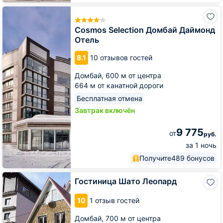
Cosmos
Selection
Домбай
Cosmos Selection Домбай Даймонд
Даймонд
Отель
Отель
8.1
10 отзывов гостей
Домбай,
600 м от центра
664 м от канатной дороги
Бесплатная отмена
Завтрак включён
9 775
от
руб.
за 1 ночь
Получите
489 бонусов
Гостиница
Гостиница Шато Леопард
Шато
Леопард
10
1 отзыв гостей
Домбай,
700 м от центра