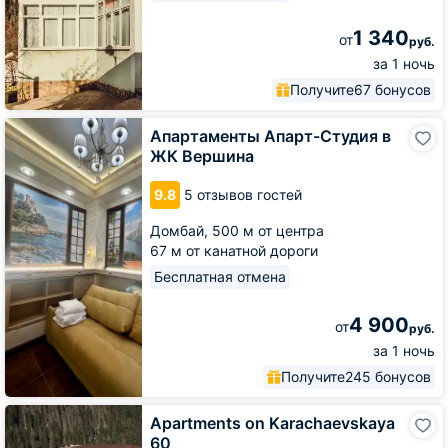
1 340
от
руб.
за 1 ночь
Получите
67 бонусов
Апартаменты
Апартаменты Апарт-Студия в
Апарт-
ЖК Вершина
Студия
в
9.8
5 отзывов гостей
ЖК
Вершина
Домбай,
500 м от центра
67 м от канатной дороги
Бесплатная отмена
4 900
от
руб.
за 1 ночь
Получите
245 бонусов
Apartments
Apartments on Karachaevskaya
on
60