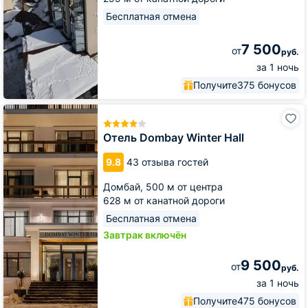
Бесплатная отмена
7 500
от
руб.
за 1 ночь
Получите
375 бонусов
Отель
Dombay
Winter
Отель Dombay Winter Hall
Hall
9.8
43 отзыва гостей
Домбай,
500 м от центра
628 м от канатной дороги
Бесплатная отмена
Завтрак включён
9 500
от
руб.
за 1 ночь
Получите
475 бонусов