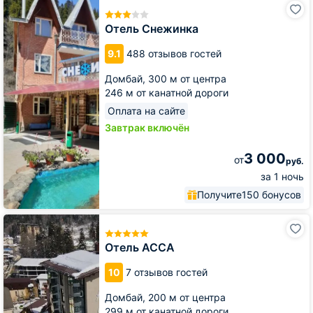
Отель
Снежинка
Отель Снежинка
9.1
488 отзывов гостей
Домбай,
300 м от центра
246 м от канатной дороги
Оплата на сайте
Завтрак включён
3 000
от
руб.
за 1 ночь
Получите
150 бонусов
Отель
АССА
Отель АССА
10
7 отзывов гостей
Домбай,
200 м от центра
299 м от канатной дороги