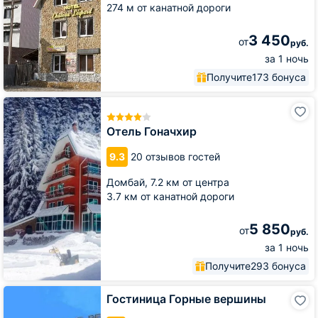
274 м от канатной дороги
3 450
от
руб.
за 1 ночь
Получите
173 бонуса
Отель
Гоначхир
Отель Гоначхир
9.3
20 отзывов гостей
Домбай,
7.2 км от центра
3.7 км от канатной дороги
5 850
от
руб.
за 1 ночь
Получите
293 бонуса
Гостиница
Гостиница Горные вершины
Горные
вершины