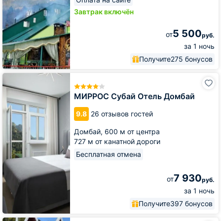
Завтрак включён
5 500
от
руб.
за 1 ночь
Получите
275 бонусов
МИРРОС
Субай
Отель
МИРРОС Субай Отель Домбай
Домбай
9.8
26 отзывов гостей
Домбай,
600 м от центра
727 м от канатной дороги
Бесплатная отмена
7 930
от
руб.
за 1 ночь
Получите
397 бонусов