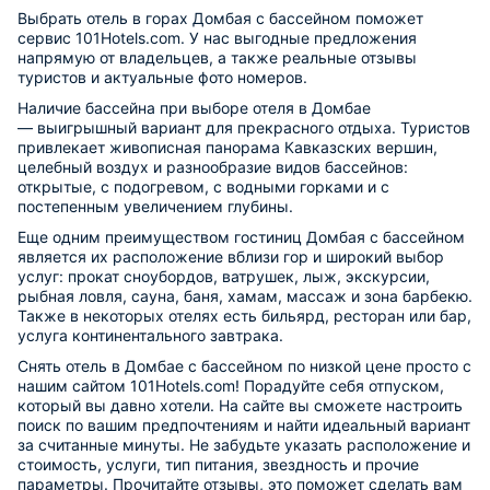
Выбрать отель в горах Домбая с бассейном поможет
сервис 101Hotels.com. У нас выгодные предложения
напрямую от владельцев, а также реальные отзывы
туристов и актуальные фото номеров.
Наличие бассейна при выборе отеля в Домбае
— выигрышный вариант для прекрасного отдыха. Туристов
привлекает живописная панорама Кавказских вершин,
целебный воздух и разнообразие видов бассейнов:
открытые, с подогревом, с водными горками и с
постепенным увеличением глубины.
Еще одним преимуществом гостиниц Домбая с бассейном
является их расположение вблизи гор и широкий выбор
услуг: прокат сноубордов, ватрушек, лыж, экскурсии,
рыбная ловля, сауна, баня, хамам, массаж и зона барбекю.
Также в некоторых отелях есть бильярд, ресторан или бар,
услуга континентального завтрака.
Снять отель в Домбае с бассейном по низкой цене просто с
нашим сайтом 101Hotels.com! Порадуйте себя отпуском,
который вы давно хотели. На сайте вы сможете настроить
поиск по вашим предпочтениям и найти идеальный вариант
за считанные минуты. Не забудьте указать расположение и
стоимость, услуги, тип питания, звездность и прочие
параметры. Прочитайте отзывы, это поможет сделать вам