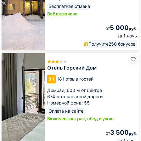
Бесплатная отмена
Всё включено
5 000
от
руб.
за 1 ночь
Получите
250 бонусов
Отель
Горский
Дом
Отель Горский Дом
9.1
181 отзыв гостей
Домбай,
600 м от центра
674 м от канатной дороги
Номерной фонд: 55
Оплата на сайте
Включён завтрак, обед и ужин
3 500
от
руб.
за 1 ночь