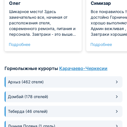
Олег
Симизар
Шикарное место! Здесь
Все понравилось !
замечательно все, начиная от
достойно Горничные очень
расположения отеля,
хорошо выполняют
современного ремонта, питания и
Админ вежливая , бассейн супе
персонала. Завтраки - это выше
Завтраки хорошие Моя оцен
всяких похвал, в Турции и то
10из 10 Хотя я оч
Подробнее
Подробнее
попроще. В отеле имеется сауна,
Хозяину respect! Хотя я очень
бассейн, ресторан, огромная
вредная
парковка. Все очень чисто и
современно. Администратор на
Горнолыжные курорты
Карачаево-Черкесии
ресепшене оперативно решила
проблему, заселив в номер
категорией выше. Рекомендую!
Архыз
(462 отеля)
Домбай
(178 отелей)
Теберда
(46 отелей)
Лунная Поляна
(1 отель)