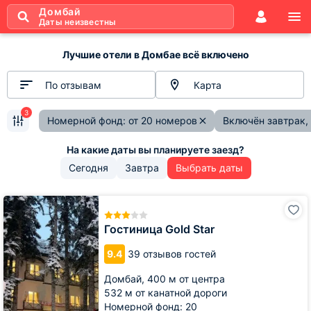
Домбай
Даты неизвестны
Лучшие отели в Домбае всё включено
По отзывам
Карта
3
Номерной фонд: от 20 номеров
Включён завтрак,
Сегодня
Завтра
Выбрать даты
Гостиница
Gold
Star
Гостиница Gold Star
9.4
39 отзывов гостей
Домбай,
400 м от центра
532 м от канатной дороги
Номерной фонд: 20