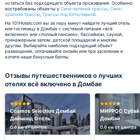
остаться без подходящего объекта проживания. Особенно
востребованы объекты у
Сине-зеленой трассы
,
Сине-
красной трассы
,
Трассы под Югославкой
.
На 101Hotels.com вы за пару минут найдете лучший отель
или гостиницу в Домбае с системой питания «всё
включено» или «полный пансион», бассейном, сауной,
тренажерным залом, детской площадкой и многим
другим. Выбирайте наиболее подходящий объект
размещения, оплачивайте онлайн или при заселении и
копите наши бонусные баллы.
Отзывы путешественников о лучших
отелях всё включено в Домбае
Cosmos Selection Домбай
МИРРОС Субай
Даймонд Отель
Домбай
0.6 км от центра
0.6 км от центра