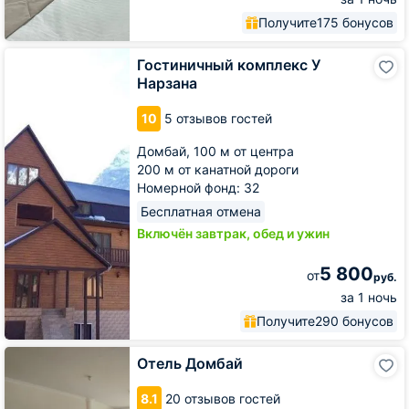
Получите
175 бонусов
Гостиничный
Гостиничный комплекс У
комплекс
Нарзана
У
Нарзана
10
5 отзывов гостей
Домбай,
100 м от центра
200 м от канатной дороги
Номерной фонд: 32
Бесплатная отмена
Включён завтрак, обед и ужин
5 800
от
руб.
за 1 ночь
Получите
290 бонусов
Отель
Отель Домбай
Домбай
8.1
20 отзывов гостей