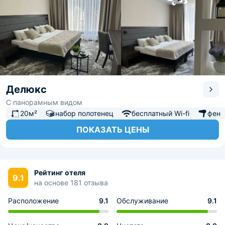
Делюкс
С панорамным видом
20м²
набор полотенец
бесплатный Wi-fi
фен
ПОКАЗАТЬ ЦЕНЫ
Рейтинг отеля
9.1
на основе 181 отзыва
Расположение
9.1
Обслуживание
9.1