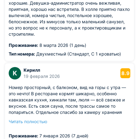
хорошие. Девушка-администратор очень вежливая,
приятная, хорошо нас встретила. В холле приятно пахло
выпечкой, номера чистые, постельное хорошее,
белоснежное. Из минусов только маленький санузел,
но это вопрос не к персоналу, а к проектировщикам и
строителям.
Проживание:
8 марта 2026 (1 день)
Тип номера:
Двухместный (Стандарт, С 1 кроватью)
Кирилл
К
8.9
19 февраля 2026
Номер просторный, с балконом, вид на горы с утра —
это нечто! В ресторане кормят шикарно, особенно
кавказская кухня, хинкали там, люля — всё свежее и
вкусное. Есть своя сауна, после трассы самое то
попариться. Отдельное спасибо за камеру хранения
для лыж, удобно, не тащишь каждый день в номер.
Читать полностью
Из недостатков: ломался вайфай в номере последний
вечер. Пришлось идти на ресепшен, чтобы связаться с
Проживание:
7 января 2026 (7 дней)
родными.