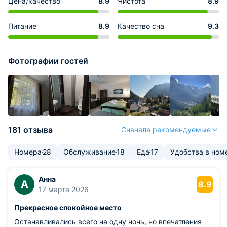
Цена/качество
8.9
Чистота
8.9
Питание
8.9
Качество сна
9.3
Фотографии гостей
181 отзыва
Сначала рекомендуемые
Номера
28
Обслуживание
18
Еда
17
Удобства в ном
Анна
А
8.9
17 марта 2026
Прекрасное спокойное место
Останавливались всего на одну ночь, но впечатления