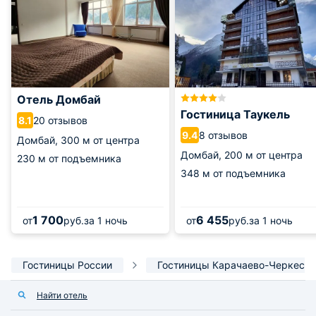
Отель Домбай
Гостиница Таукель
20 отзывов
8.1
8 отзывов
9.4
Домбай,
300 м от центра
Домбай,
200 м от центра
230 м от подъемника
348 м от подъемника
1 700
6 455
от
руб.
за 1 ночь
от
руб.
за 1 ночь
Гостиницы России
Гостиницы Карачаево-Черкесии
Найти отель