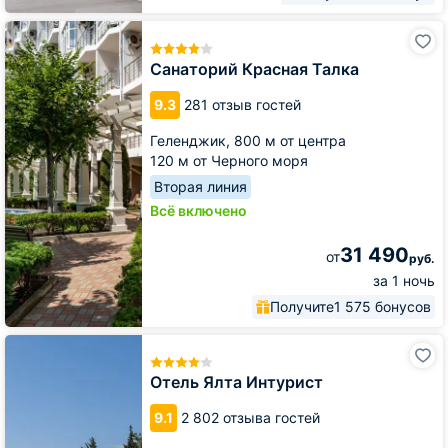
Санаторий
Красная
Талка
Санаторий Красная Талка
9.3
281 отзыв гостей
Геленджик,
800 м от центра
120 м от Черного моря
Вторая линия
Всё включено
31 490
от
руб.
за 1 ночь
Получите
1 575 бонусов
Отель
Ялта
Интурист
Отель Ялта Интурист
9.1
2 802 отзыва гостей