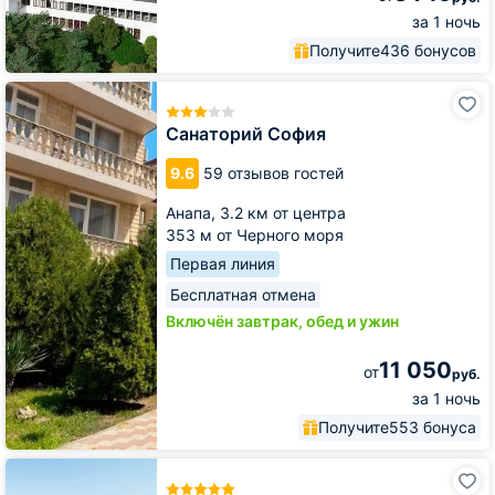
за 1 ночь
Получите
436 бонусов
Санаторий
София
Санаторий София
9.6
59 отзывов гостей
Анапа,
3.2 км от центра
353 м от Черного моря
Первая линия
Бесплатная отмена
Включён завтрак, обед и ужин
11 050
от
руб.
за 1 ночь
Получите
553 бонуса
Отель
Мрия