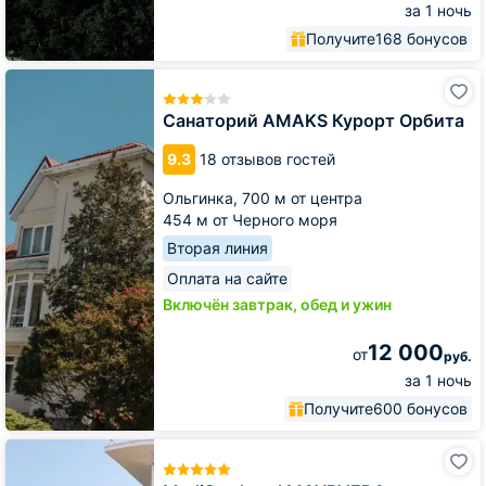
за 1 ночь
Получите
168 бонусов
Санаторий
AMAKS
Курорт
Санаторий AMAKS Курорт Орбита
Орбита
9.3
18 отзывов гостей
Ольгинка,
700 м от центра
454 м от Черного моря
Вторая линия
Оплата на сайте
Включён завтрак, обед и ужин
12 000
от
руб.
за 1 ночь
Получите
600 бонусов
MediSpa
hotel