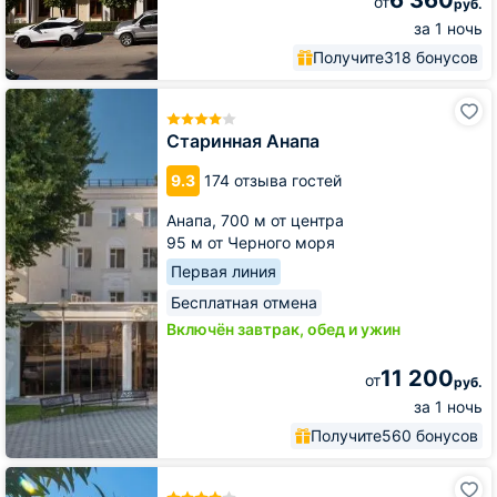
от
руб.
за 1 ночь
Получите
318 бонусов
Старинная
Анапа
Старинная Анапа
9.3
174 отзыва гостей
Анапа,
700 м от центра
95 м от Черного моря
Первая линия
Бесплатная отмена
Включён завтрак, обед и ужин
11 200
от
руб.
за 1 ночь
Получите
560 бонусов
Гостиничный
комплекс