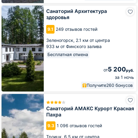
Санаторий
Санаторий Архитектура
Архитектура
здоровья
здоровья
9.1
249 отзывов гостей
Зеленогорск,
2.1 км от центра
933 м от Финского залива
Бесплатная отмена
5 200
от
руб.
за 1 ночь
Получите
260 бонусов
Санаторий
АМАКС
Курорт
Санаторий АМАКС Курорт Красная
Красная
Пахра
Пахра
9.3
1 096 отзывов гостей
Троицк,
6.5 км от центра