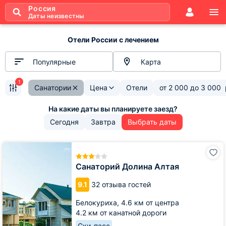
Россия
Даты неизвестны
Отели России с лечением
Популярные
Карта
1
Санатории
Цена
Отели
от
2 000
до
3 000
Сегодня
Завтра
Выбрать даты
Санаторий
Долина
Алтая
Санаторий Долина Алтая
9.1
32 отзыва гостей
Белокуриха,
4.6 км от центра
4.2 км от канатной дороги
Ски-пасс