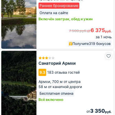
Раннее бронирование
Оплата на сайте
Включён завтрак, обед и ужин
6 375
7 500
руб.
от
руб.
за 1 ночь
Получите
319 бонусов
Санаторий
Армхи
Санаторий Армхи
9.3
183 отзыва гостей
Армхи,
700 м от центра
58 м от канатной дороги
Бесплатная отмена
Всё включено
3 350
от
руб.