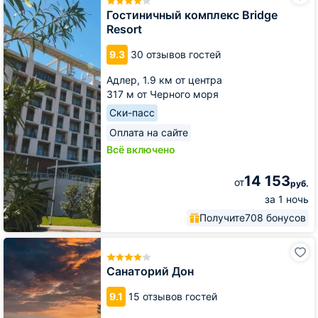
Bridge
Гостиничный комплекс Bridge
Resort
Resort
9.3
30 отзывов гостей
Адлер,
1.9 км от центра
317 м от Черного моря
Ски-пасс
Оплата на сайте
Всё включено
14 153
от
руб.
за 1 ночь
Получите
708 бонусов
Санаторий
Дон
Санаторий Дон
9.1
15 отзывов гостей