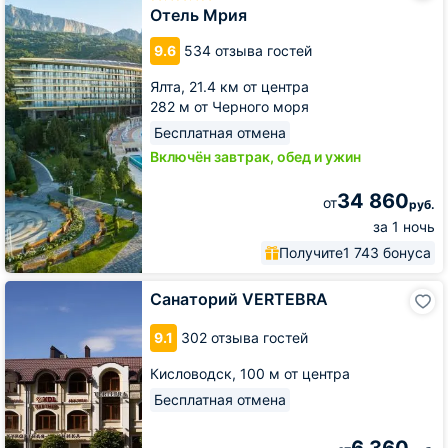
Отель Мрия
9.6
534 отзыва гостей
Ялта,
21.4 км от центра
282 м от Черного моря
Бесплатная отмена
Включён завтрак, обед и ужин
34 860
от
руб.
за 1 ночь
Получите
1 743 бонуса
Санаторий
Санаторий VERTEBRA
VERTEBRA
9.1
302 отзыва гостей
Кисловодск,
100 м от центра
Бесплатная отмена
6 360