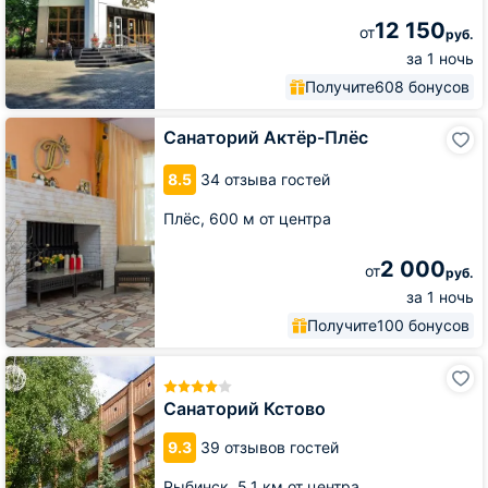
12 150
от
руб.
за 1 ночь
Получите
608 бонусов
Санаторий
Санаторий Актёр-Плёс
Актёр-
Плёс
8.5
34 отзыва гостей
Плёс,
600 м от центра
2 000
от
руб.
за 1 ночь
Получите
100 бонусов
Санаторий
Кстово
Санаторий Кстово
9.3
39 отзывов гостей
Рыбинск,
5.1 км от центра