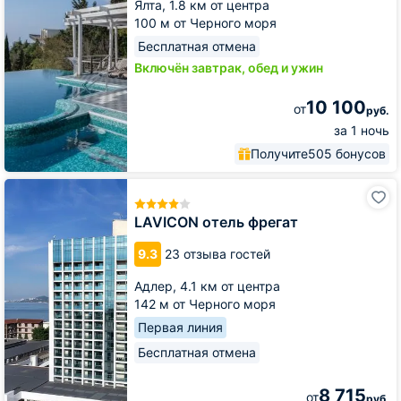
Ялта,
1.8 км от центра
100 м от Черного моря
Бесплатная отмена
Включён завтрак, обед и ужин
10 100
от
руб.
за 1 ночь
Получите
505 бонусов
LAVICON
отель
фрегат
LAVICON отель фрегат
9.3
23 отзыва гостей
Адлер,
4.1 км от центра
142 м от Черного моря
Первая линия
Бесплатная отмена
8 715
от
руб.