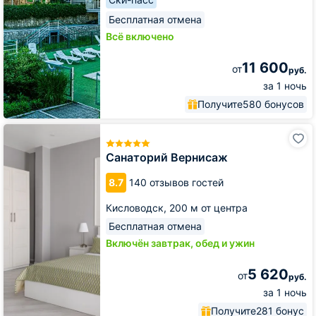
Бесплатная отмена
Всё включено
11 600
от
руб.
за 1 ночь
Получите
580 бонусов
Санаторий
Вернисаж
Санаторий Вернисаж
8.7
140 отзывов гостей
Кисловодск,
200 м от центра
Бесплатная отмена
Включён завтрак, обед и ужин
5 620
от
руб.
за 1 ночь
Получите
281 бонус