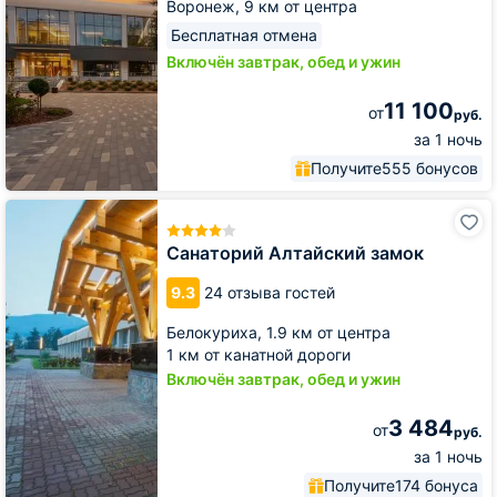
Воронеж,
9 км от центра
Бесплатная отмена
Включён завтрак, обед и ужин
11 100
от
руб.
за 1 ночь
Получите
555 бонусов
Санаторий
Алтайский
замок
Санаторий Алтайский замок
9.3
24 отзыва гостей
Белокуриха,
1.9 км от центра
1 км от канатной дороги
Включён завтрак, обед и ужин
3 484
от
руб.
за 1 ночь
Получите
174 бонуса