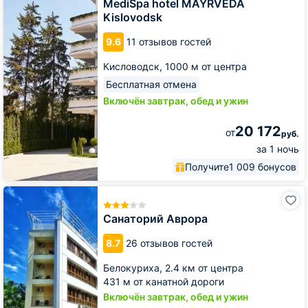
MAYRVEDA
MediSpa hotel MAYRVEDA
Kislovodsk
Kislovodsk
9.6
11 отзывов гостей
Кисловодск,
1000 м от центра
Бесплатная отмена
Включён завтрак, обед и ужин
20 172
от
руб.
за 1 ночь
Получите
1 009 бонусов
Санаторий
Аврора
Санаторий Аврора
8.7
26 отзывов гостей
Белокуриха,
2.4 км от центра
431 м от канатной дороги
Включён завтрак, обед и ужин