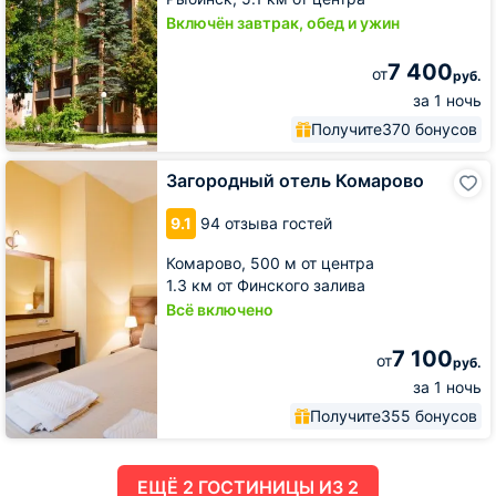
Включён завтрак, обед и ужин
7 400
от
руб.
за 1 ночь
Получите
370 бонусов
Загородный
Загородный отель Комарово
отель
Комарово
9.1
94 отзыва гостей
Комарово,
500 м от центра
1.3 км от Финского залива
Всё включено
7 100
от
руб.
за 1 ночь
Получите
355 бонусов
ЕЩË 2 ГОСТИНИЦЫ ИЗ 2