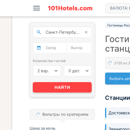
ВАЛЮТА:
Гостиницы Рос
Гости
стан
Количество гостей
2 взр.
0 дет.
Выбрать да
НАЙТИ
Станции
Достоевс
Фильтры по критериям
Цена за
ночь
Звенигор