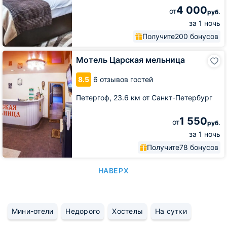
4 000
от
руб.
за 1 ночь
Получите
200 бонусов
Мотель
Мотель Царская мельница
Царская
мельница
8.5
6 отзывов гостей
Петергоф,
23.6 км от Санкт-Петербург
1 550
от
руб.
за 1 ночь
Получите
78 бонусов
НАВЕРХ
Мини-отели
Недорого
Хостелы
На сутки