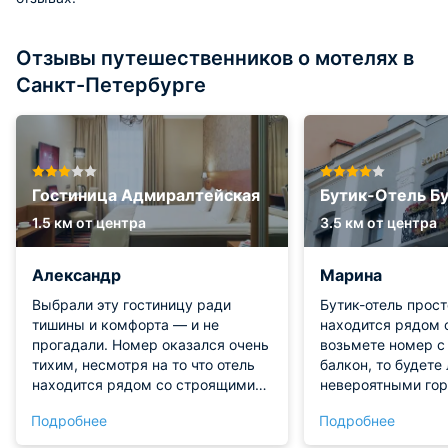
Отзывы путешественников о мотелях в
Санкт-Петербурге
Гостиница Адмиралтейская
Бутик-Отель Бу
1.5 км от центра
3.5 км от центра
Александр
Марина
Выбрали эту гостиницу ради
Бутик-отель прос
тишины и комфорта — и не
находится рядом с
прогадали. Номер оказался очень
возьмете номер с
тихим, несмотря на то что отель
балкон, то будете
находится рядом со строящимися
невероятными го
домами: окна выходят во
видами. В вечерн
Подробнее
Подробнее
внутренний двор, поэтому
просто покоряют!
уличного шума почти не слышно.
номере нас все ус