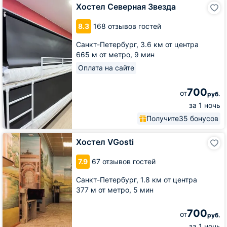
Хостел
Хостел Северная Звезда
Северная
Звезда
8.3
168 отзывов гостей
Санкт-Петербург,
3.6 км от центра
665 м от метро,
9 мин
Оплата на сайте
700
от
руб.
за 1 ночь
Получите
35 бонусов
Хостел
Хостел VGosti
VGosti
7.9
67 отзывов гостей
Санкт-Петербург,
1.8 км от центра
377 м от метро,
5 мин
700
от
руб.
за 1 ночь