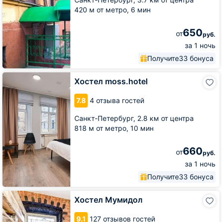
420 м от метро,
6 мин
650
от
руб.
за 1 ночь
Получите
33 бонуса
Хостел
Хостел moss.hotel
moss.hotel
7.8
4 отзыва гостей
Санкт-Петербург,
2.8 км от центра
818 м от метро,
10 мин
660
от
руб.
за 1 ночь
Получите
33 бонуса
Хостел
Хостел Мумидол
Мумидол
9.1
127 отзывов гостей