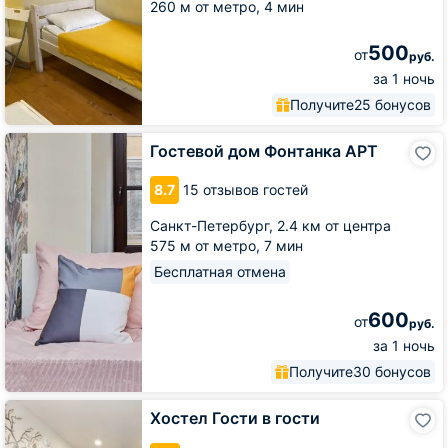
260 м от метро,
4 мин
500
от
руб.
за 1 ночь
Получите
25 бонусов
Гостевой
Гостевой дом Фонтанка АРТ
дом
Фонтанка
8.7
15 отзывов гостей
АРТ
Санкт-Петербург,
2.4 км от центра
575 м от метро,
7 мин
Бесплатная отмена
600
от
руб.
за 1 ночь
Получите
30 бонусов
Хостел
Хостел Гости в гости
Гости
в