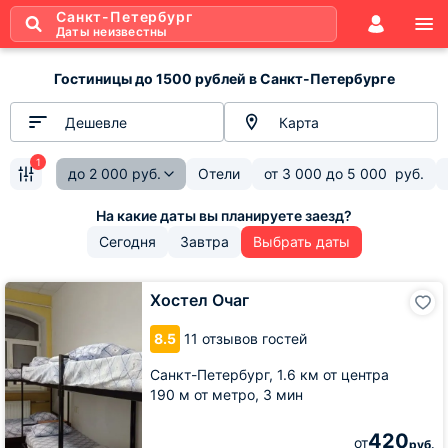
Санкт-Петербург
Даты неизвестны
Гостиницы до 1500 рублей в Санкт-Петербурге
Дешевле
Карта
1
до
2 000
руб.
Отели
от
3 000
до
5 000
руб.
Сегодня
Завтра
Выбрать даты
Хостел
Хостел Очаг
Очаг
8.5
11 отзывов гостей
Санкт-Петербург,
1.6 км от центра
190 м от метро,
3 мин
420
от
руб.