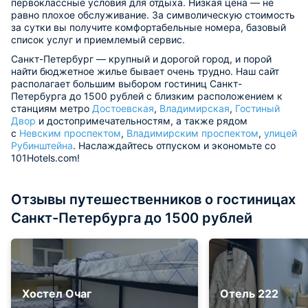
первоклассные условия для отдыха. Низкая цена — не
равно плохое обслуживание. За символическую стоимость
за сутки вы получите комфортабельные номера, базовый
список услуг и приемлемый сервис.
Санкт-Петербург — крупный и дорогой город, и порой
найти бюджетное жилье бывает очень трудно. Наш сайт
располагает большим выбором гостиниц Санкт-
Петербурга до 1500 рублей с близким расположением к
станциям метро
Достоевская
,
Владимирская
,
Гостиный
Двор
и достопримечательностям, а также рядом
с
Невским проспектом
,
Владимирским проспектом
,
улицей
Рубинштейна
. Наслаждайтесь отпуском и экономьте со
101Hotels.com!
Отзывы путешественников о гостиницах
Санкт-Петербурга до 1500 рублей
Хостел Очаг
Отель 222