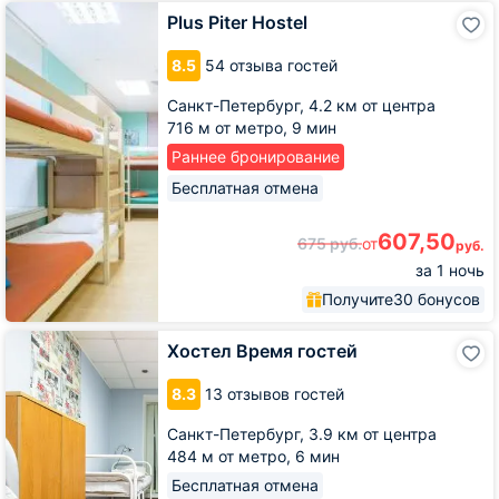
Plus
Plus Piter Hostel
Piter
Hostel
8.5
54 отзыва гостей
Санкт-Петербург,
4.2 км от центра
716 м от метро,
9 мин
Раннее бронирование
Бесплатная отмена
607,50
675
руб.
от
руб.
за 1 ночь
Получите
30 бонусов
Хостел
Хостел Время гостей
Время
гостей
8.3
13 отзывов гостей
Санкт-Петербург,
3.9 км от центра
484 м от метро,
6 мин
Бесплатная отмена