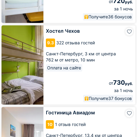
720
от
руб.
за 1 ночь
Получите
36 бонусов
Хостел
Хостел Чехов
Чехов
9.3
322 отзыва гостей
Санкт-Петербург,
3 км от центра
762 м от метро,
10 мин
Оплата на сайте
730
от
руб.
за 1 ночь
Получите
37 бонусов
Гостиница
Гостиница Авиадом
Авиадом
10
1 отзыв гостей
Санкт-Петербург,
13.4 км от центра