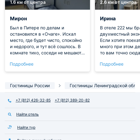
1.6 км от центра
2.6 км от центра
Мирон
Ирина
Был в Питере по делам и
В отеле 222 мы брали
остановился в «Очаге». Искал
двухместный экон
место, где будет чисто, спокойно
Если хотите поеха
и недорого, и тут всё сошлось. В
много при этом де
комнате тихо, соседи не мешают,
то вам точно сюда
и это важно, когда нужно
- метро рядом и 
Подробнее
Подробнее
нормально выспаться. Кровать
часть города тоже
удобная, матрас хороший, ничего
нас была кровать 
не скрипит. Понравилось, что в
телевизор. На эт
хостеле есть общая кухня —
что-то погладить, 
Гостиницы России
Гостиницы Ленинградской обла
можно спокойно разогреть еду,
кухне разогреть е
не толкаясь с другими. В
воспользоваться 
+7 (812) 426-32-85
+7 (812) 389-20-82
коридоре есть шкафчики с
замками, вещи лежат спокойно.
Найти отель
Найти тур