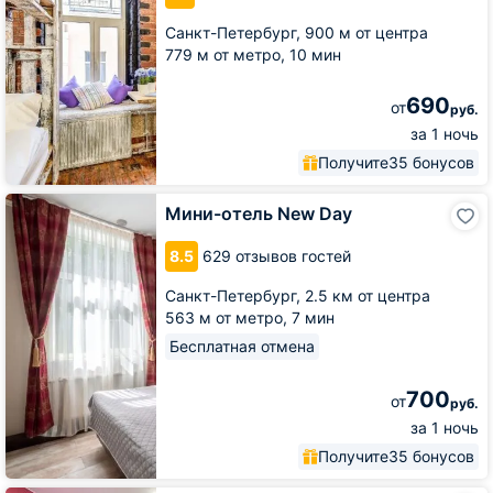
Санкт-Петербург,
900 м от центра
779 м от метро,
10 мин
690
от
руб.
за 1 ночь
Получите
35 бонусов
Мини-
Мини-отель New Day
отель
New
8.5
629 отзывов гостей
Day
Санкт-Петербург,
2.5 км от центра
563 м от метро,
7 мин
Бесплатная отмена
700
от
руб.
за 1 ночь
Получите
35 бонусов