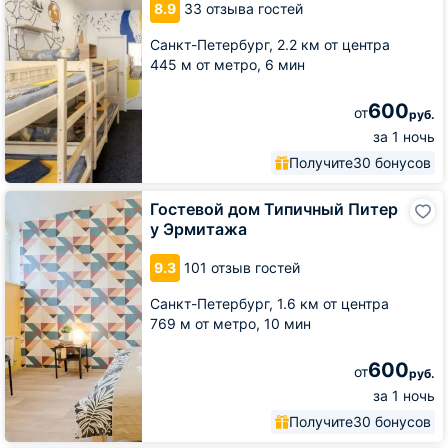
8.9
33 отзыва гостей
гости
Санкт-Петербург,
2.2 км от центра
445 м от метро,
6 мин
600
от
руб.
за 1 ночь
Получите
30 бонусов
Гостевой
Гостевой дом Типичный Питер
дом
у Эрмитажа
Типичный
Питер
9.3
101 отзыв гостей
у
Эрмитажа
Санкт-Петербург,
1.6 км от центра
769 м от метро,
10 мин
600
от
руб.
за 1 ночь
Получите
30 бонусов