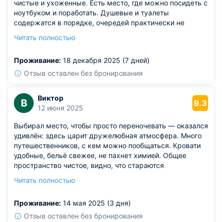
чистые и ухоженные. Есть место, где можно посидеть с
ноутбуком и поработать. Душевые и туалеты
содержатся в порядке, очередей практически не
бывает. Постельное бельё меняют регулярно.
Читать полностью
Из недостатков: в общих спальнях не хватает
индивидуальных штор на кровати.
Проживание:
18 декабря 2025 (7 дней)
Отзыв оставлен без бронирования
Виктор
В
9.3
12 июня 2025
Выбирал место, чтобы просто переночевать — оказался
удивлён: здесь царит дружелюбная атмосфера. Много
путешественников, с кем можно пообщаться. Кровати
удобные, бельё свежее, не пахнет химией. Общее
пространство чистое, видно, что стараются
поддерживать порядок. Приятная администраторша
Читать полностью
посоветовала крутые места для прогулок.
Из недостатков: недорого и по-домашнему.
Проживание:
14 мая 2025 (3 дня)
Единственное, что мешало — скрипучие полы, особенно
ночью.
Отзыв оставлен без бронирования