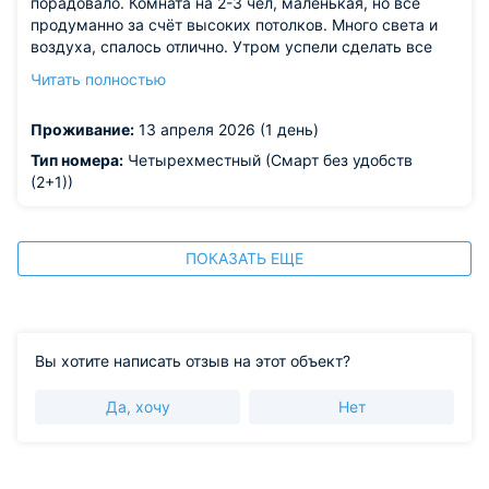
порадовало. Комната на 2-3 чел, маленькая, но все
продуманно за счёт высоких потолков. Много света и
воздуха, спалось отлично. Утром успели сделать все
планирование дела и погулять по Невскому. Рядом
Читать полностью
Московский вокзал, завтра утром поедем в Москву.
Из недостатков: не очень удобно, что на этаже нет
Проживание:
13 апреля 2026 (1 день)
электрического чайника или кулера, пришлось ходить
на другие этажи по крутой лесенке. Для молодежи это
Тип номера:
Четырехместный (Смарт без удобств
разминка, а людям старшего возраста не просто
(2+1))
ПОКАЗАТЬ ЕЩЕ
Вы хотите написать отзыв на этот объект?
Да, хочу
Нет