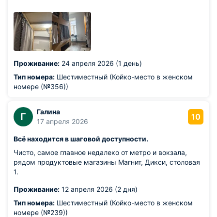
приятное впечатление. Приеду в Питер и
оставвливптьчя буду всегда только здесь .))))))))))))
Из недостатков: все понравились ))))
Проживание:
24 апреля 2026 (1 день)
Тип номера:
Шестиместный (Койко-место в женском
номере (№356))
Галина
Г
10
17 апреля 2026
Всё находится в шаговой доступности.
Чисто, самое главное недалеко от метро и вокзала,
рядом продуктовые магазины Магнит, Дикси, столовая
1.
Проживание:
12 апреля 2026 (2 дня)
Тип номера:
Шестиместный (Койко-место в женском
номере (№239))