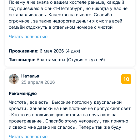
Почему я не знала о вашем хостеле раньше, каждый
год приезжаю в Санкт-Петербург , но никогда у вас не
останавливалась. Качество на высоте. Спасибо
огромное , за такие недорогие деньги я смогла всей
семьёй отдохнуть в отдельном номере с чистой
сантехникой , мебелью и с собственной чистой кухней и
Читать полностью
главное в центре города.
Из недостатков: нет парковки для автомашины
Проживание:
6 мая 2026 (4 дня)
Тип номера:
Апартаменты (Студия с кухней)
Наталья
10
25 апреля 2026
Рекомендую
Чистота , все есть . Высокие потолки у двуспальной
кровати . Занавески на ней плотные не пропускают свет
. Кто то из проживающих оставил на ночь окно на
проветривание . Спасибо этому человеку , так приятно
и свежо мне давно не спалось . Теперь так же буду
делать дома . Туалеты с душевой находиться в удобном
Читать полностью
месте и очень чистые . Сам дизайн хостела оставляет