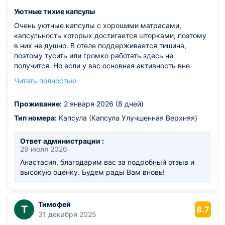
Уютные тихие капсулы
Очень уютные капсулы с хорошими матрасами,
капсульность которых достигается шторками, поэтому
в них не душно. В отеле поддерживается тишина,
поэтому тусить или громко работать здесь не
получится. Но если у вас основная активность вне
отеля, а в нем вы только отдыхаете, или если вы
Читать полностью
планируете тихо работать на кухне или в капсуле, то это
отличный вариант! Рядом есть Вкусвилл, Дикси и
Проживание:
2 января 2026 (8 дней)
Василеостровский рынок. До метро тоже недалеко,
там тоже есть ранообразные кафе. Или можно пешком
Тип номера:
Капсула (Капсула Улучшенная Верхняя)
дойти до набережной и через мост тоже очень удобно
добираться до центральных достопримечательностей
Ответ администрации :
(Исаакий, Новая Голландия, Дворцовая площадь и пр.)
29 июля 2026
Анастасия, благодарим вас за подробный отзыв и
высокую оценку. Будем рады Вам вновь!
Тимофей
Т
8.7
31 декабря 2025