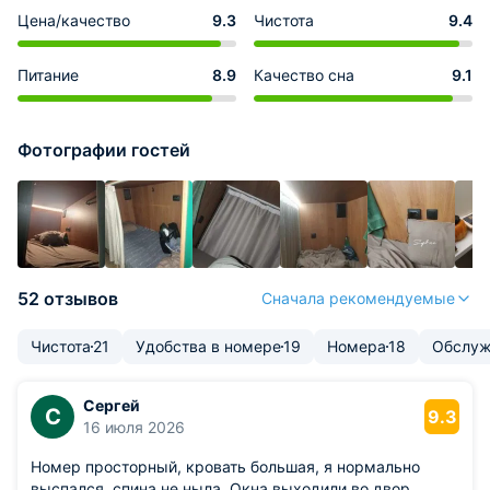
Цена/качество
9.3
Чистота
9.4
Питание
8.9
Качество сна
9.1
Фотографии гостей
52 отзывов
Сначала рекомендуемые
Чистота
21
Удобства в номере
19
Номера
18
Обслуж
Сергей
С
9.3
16 июля 2026
Номер просторный, кровать большая, я нормально
выспался, спина не ныла. Окна выходили во двор,