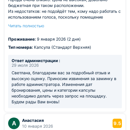
бюджетная при таком расположении.
Из недостатков: не подойдёт тем, кому надо работать с
использованием голоса, поскольку помещение
маленькое. В хостеле требуют постоянную тишину, что
Читать полностью
работает в обе стороны. Просто надо привыкнуть.
Кухня не работает с 23 до 7 утра, но если там не
Проживание:
9 января 2026 (2 дня)
готовить, то все ок. Удобно тем кому просто поспать, а
потом гулять по городу. Не подойдёт шумным и
Тип номера:
Капсула (Стандарт Верхняя)
желающим отдохнуть в дУше. Напор воды то горячий,
то холодный. В ДУше чисто. Санузел и раковина
Ответ администрации :
чистые, всегда были свободны. Самый бюджетный
29 июля 2026
отдых. Будет внимательны, когда бронируете верх-низ.
Светлана, благодарим вас за подробный отзыв и
У меня сначала была бронь в верхней капсуле, потом в
высокую оценку. Приносим извинения за заминку в
нижней стоимость разная, было 2 брони, стоимость
работе администратора. Изменения дат
верх-низ разная. Не переселяли, поскольку я
бронирования, цены и категории капсулы
согласилась не менять капсулу. Но 300-400 р так и не
необходимо делать через запрос на площадку.
вернули, поскольку, администратор в хостеле с ее слов
Будем рады Вам вновь!
не разбирается в этом. Не знаю так ли это. Я не стала
на это обращать внимание, поскольку вышло довольно
бюджетно при моей относительной неприхотливости.
Анастасия
А
9.5
10 января 2026