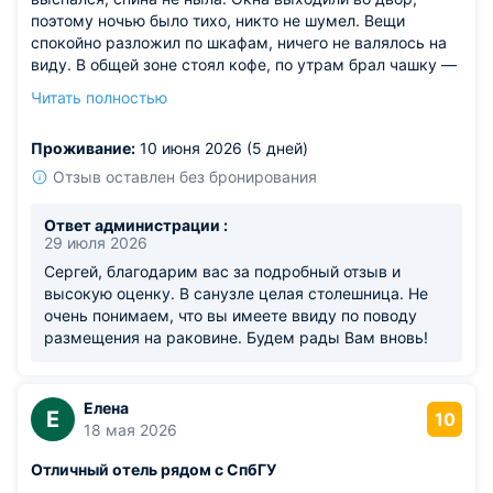
поэтому ночью было тихо, никто не шумел. Вещи
спокойно разложил по шкафам, ничего не валялось на
виду. В общей зоне стоял кофе, по утрам брал чашку —
помогало проснуться. Коридоры чистые, никаких
Читать полностью
неприятных запахов, это важно.
Из недостатков: в ванной негде было разложить свои
Проживание:
10 июня 2026 (5 дней)
мелочи, всё лежало на раковине, и это немного
раздражало.
Отзыв оставлен без бронирования
Ответ администрации :
29 июля 2026
Сергей, благодарим вас за подробный отзыв и
высокую оценку. В санузле целая столешница. Не
очень понимаем, что вы имеете ввиду по поводу
размещения на раковине. Будем рады Вам вновь!
Елена
Е
10
18 мая 2026
Отличный отель рядом с СпбГУ