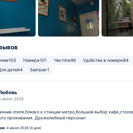
тзывов
ение
103
Номера
101
Чистота
96
Удобства в номере
84
Для детей
4
Завтрак
1
Любовь
6 июня 2026
ение отеля,близко к станции метро,большой выбор кафе,столов
ого проживания. Дружелюбный персонал
ие:
4 июня 2026 (4 дня)