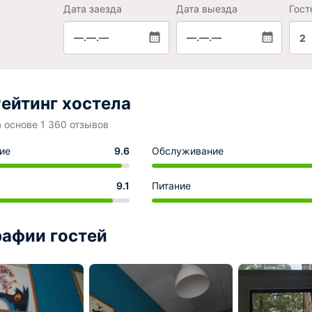
Дата заезда
Дата выезда
Гост
—.—.—
—.—.—
2
ейтинг хостела
а основе 1 360 отзывов
ие
9.6
Обслуживание
9.1
Питание
афии гостей