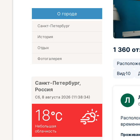
О городе
Санкт-Петербург
История
Отдых
1 360 о
Фотогалерея
Располож
Вид
10
Санкт-Петербург,
Россия
Сб, 8 августа 2026
(
11:38:36
)
Л
18
Располож
временн
Небольшая
облачность
Проживан