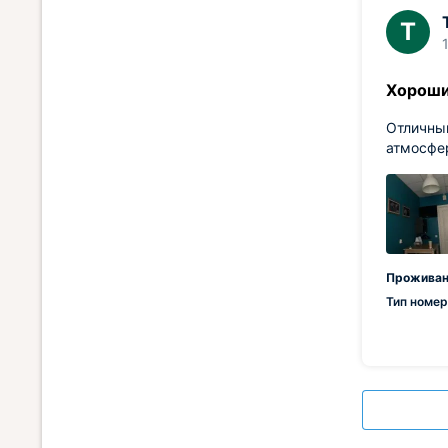
Т
Хороши
Отличный
атмосфер
Проживан
Тип номер