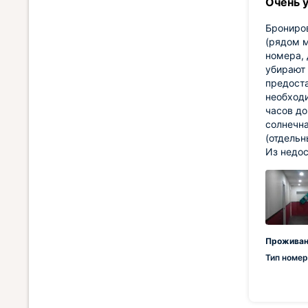
Очень 
Брониров
(рядом м
номера, 
убирают 
предоста
необходи
часов до
солнечна
(отдельн
Из недос
Проживан
Тип номер