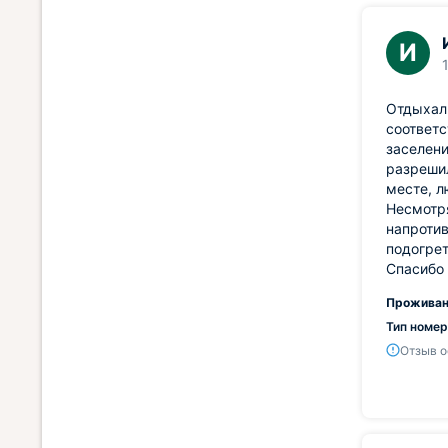
И
Отдыхали
соответс
заселени
разрешил
месте, л
Несмотря
напротив
подогрет
Спасибо 
Проживан
Тип номер
Отзыв о