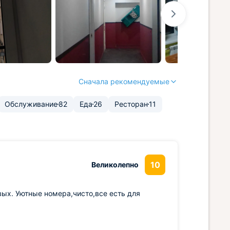
Сначала рекомендуемые
Обслуживание
82
Еда
26
Ресторан
11
10
Великолепно
ых. Уютные номера,чисто,все есть для