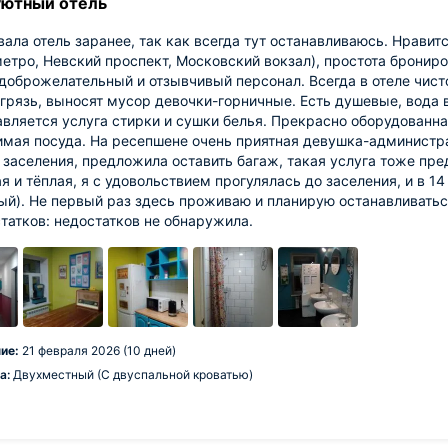
уютный отель
ала отель заранее, так как всегда тут останавливаюсь. Нравит
етро, Невский проспект, Московский вокзал), простота бронир
доброжелательный и отзывчивый персонал. Всегда в отеле чист
грязь, выносят мусор девочки-горничные. Есть душевые, вода 
вляется услуга стирки и сушки белья. Прекрасно оборудованна
мая посуда. На ресепшене очень приятная девушка-администрат
 заселения, предложила оставить багаж, такая услуга тоже пре
я и тёплая, я с удовольствием прогулялась до заселения, и в 
ый). Не первый раз здесь проживаю и планирую останавливатьс
татков: недостатков не обнаружила.
ие:
21 февраля 2026 (10 дней)
а:
Двухместный (С двуспальной кроватью)