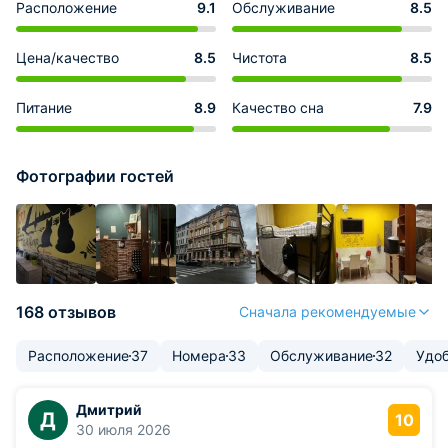
Расположение
9.1
Обслуживание
8.5
Цена/качество
8.5
Чистота
8.5
Питание
8.9
Качество сна
7.9
Фотографии гостей
168 отзывов
Сначала рекомендуемые
Расположение
37
Номера
33
Обслуживание
32
Удоб
Дмитрий
Д
10
30 июля 2026