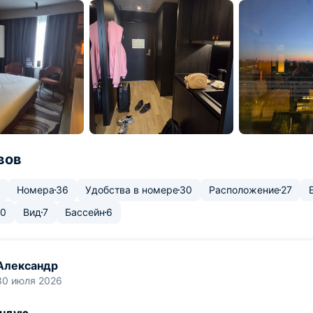
вов
Номера
36
Удобства в номере
30
Расположение
27
10
Вид
7
Бассейн
6
Александр
30 июля 2026