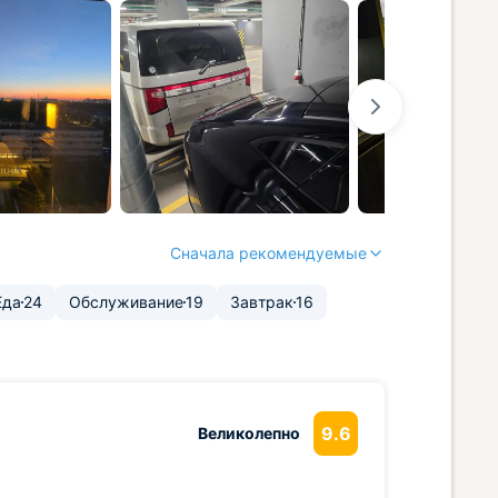
Сначала рекомендуемые
Еда
24
Обслуживание
19
Завтрак
16
9.6
Великолепно