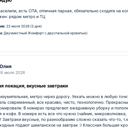
ндую
аселили, есть СПА, отличная парная, обязательно сходите на ко
жен: рядом метро и ТЦ
ие:
23 июля 2026 (3 дня)
а:
Двухместный (Комфорт с двуспальной кроватью)
Юлия
26 июля 2026
я локация, вкусные завтраки
изумительная, метро через дорогу. Уехать можно в любую точку.
ель современный, все красиво, чисто, технологично. Прекрасны
рмировали. В номерах предлагают ежедневную уборку и пополн
я и кофе. В номере есть все что нужно (чайник, микроволновка,
 Завтраки вкусные, по разнообразию сложно сказать что-то, т.к.
ходные подают шампанское на завтрак :) Классная большая кро