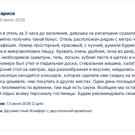
ариса
3 июня 2026
 в отель за 3 часа до заселения, девушка на ресепшене сказала
иятно получить такой бонус. Отель расположен рядом с метро 
афешек. Номер просторный, красивый, с кухней, думали будем г
и в микроволновке пиццу. Кровать очень удобная, окна во двор,
 необходимое (шампунь, гель, лосьон, зубная паста и щетка) и
номере был утюг и гладильная доска, стиральная машина, халаты,
ский стол на завтрак, еда разнообразная и вкусная, наедались 
ресепшн находится консьерж, которая сделала нам скидку на эк
сь дешевле, чем покупать в других местах. Один день посещали
 безлимитно по времени, там ещё есть сауна. Вообщем мы оста
й отдых всему персоналу гостиницы. Будем рекомендовать сво
ие:
13 июня 2026 (2 дня)
а:
Двухместный (Комфорт с двуспальной кроватью)