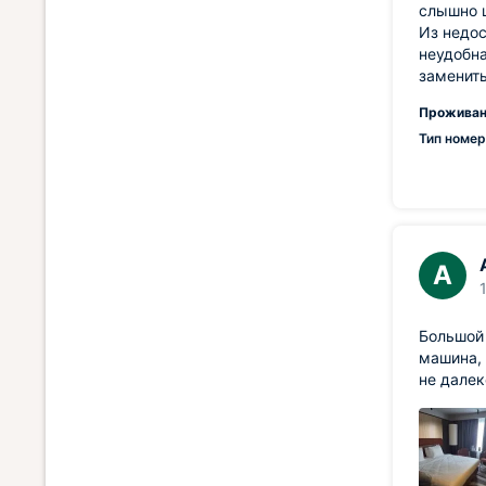
слышно 
Из недос
неудобна
заменить
Проживан
Тип номер
А
Большой 
машина, 
не далек