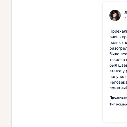
Л
2
Приехали
очень пр
разных к
разогрел
было все
также в 
был швед
этаже у 
получило
человека
приятны
Проживан
Тип номер