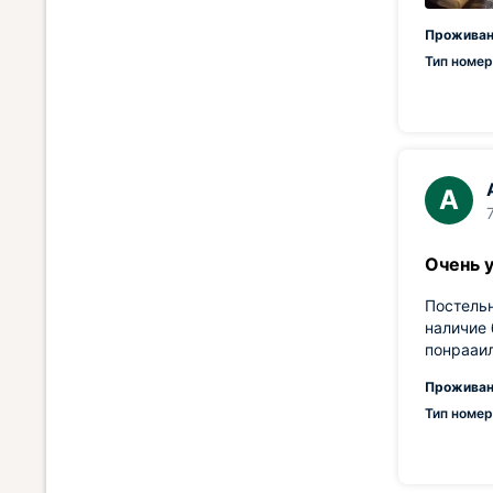
Проживан
Тип номер
А
Очень 
Постельн
наличие 
понрааил
Проживан
Тип номер