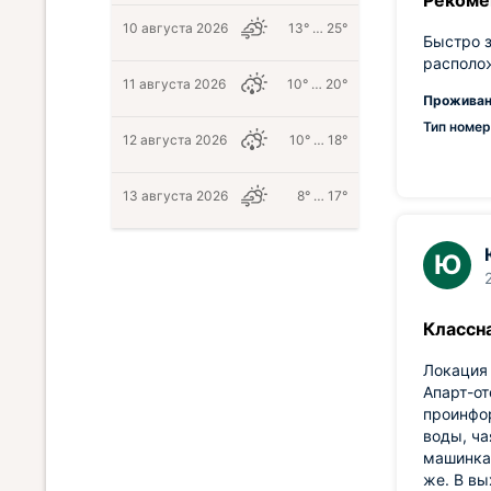
Рекоме
10 августа 2026
13° … 25°
Быстро з
располо
11 августа 2026
10° … 20°
Проживан
Тип номер
12 августа 2026
10° … 18°
13 августа 2026
8° … 17°
Ю
Классна
Локация 
Апарт-от
проинфо
воды, ча
машинка!
же. В вы