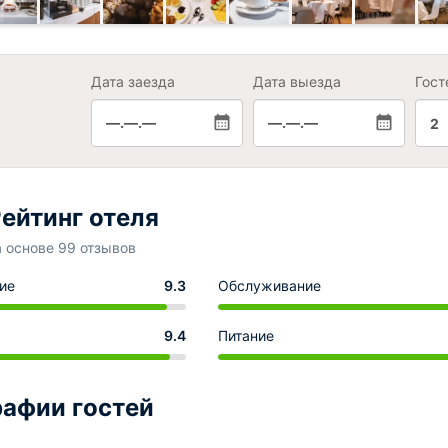
Дата заезда
Дата выезда
Гост
—.—.—
—.—.—
2
ейтинг отеля
а основе 99 отзывов
ие
9.3
Обслуживание
9.4
Питание
афии гостей