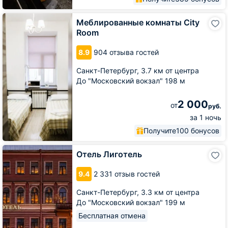
Меблированные
Меблированные комнаты City
комнаты
Room
City
Room
8.9
904 отзыва гостей
Санкт-Петербург,
3.7 км от центра
До "Московский вокзал" 198 м
2 000
от
руб.
за 1 ночь
Получите
100 бонусов
Отель
Отель Лиготель
Лиготель
9.4
2 331 отзыв гостей
Санкт-Петербург,
3.3 км от центра
До "Московский вокзал" 199 м
Бесплатная отмена