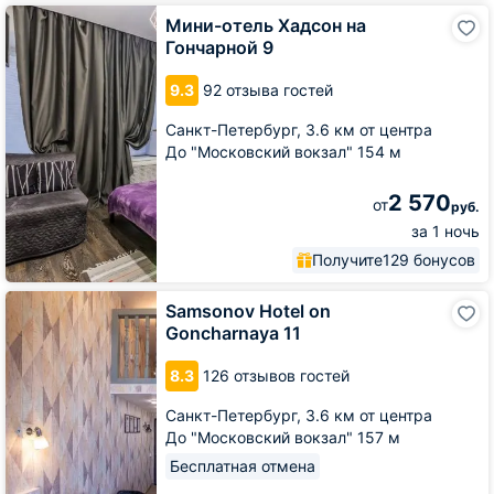
Мини-
Мини-отель Хадсон на
отель
Гончарной 9
Хадсон
на
9.3
92 отзыва гостей
Гончарной
9
Санкт-Петербург,
3.6 км от центра
До "Московский вокзал" 154 м
2 570
от
руб.
за 1 ночь
Получите
129 бонусов
Samsonov
Samsonov Hotel on
Hotel
Goncharnaya 11
on
Goncharnaya
8.3
126 отзывов гостей
11
Санкт-Петербург,
3.6 км от центра
До "Московский вокзал" 157 м
Бесплатная отмена