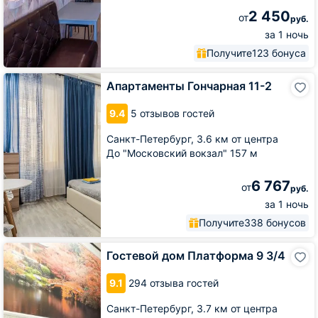
2 450
от
руб.
за 1 ночь
Получите
123 бонуса
Апартаменты
Апартаменты Гончарная 11-2
Гончарная
11-
9.4
5 отзывов гостей
2
Санкт-Петербург,
3.6 км от центра
До "Московский вокзал" 157 м
6 767
от
руб.
за 1 ночь
Получите
338 бонусов
Гостевой
Гостевой дом Платформа 9 3/4
дом
Платформа
9.1
294 отзыва гостей
9
3/4
Санкт-Петербург,
3.7 км от центра