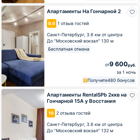
Апартаменты
Апартаменты На Гончарной 2
На
Гончарной
9.6
1 отзыв гостей
2
Санкт-Петербург,
3.6 км от центра
До "Московский вокзал" 130 м
Бесплатная отмена
9 600
от
руб.
за 1 ночь
Получите
480 бонусов
Апартаменты
Апартаменты RentalSPb 2ккв на
RentalSPb
Гончарной 15А у Восстания
2ккв
на
10
2 отзыва гостей
Гончарной
15А
Санкт-Петербург,
3.6 км от центра
у
До "Московский вокзал" 132 м
Восстания