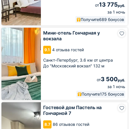
13 775
от
руб.
за 1 ночь
Получите
689 бонусов
Мини-
Мини-отель Гончарная у
отель
вокзала
Гончарная
у
9.1
4 отзыва гостей
вокзала
Санкт-Петербург,
3.6 км от центра
До "Московский вокзал" 132 м
3 500
от
руб.
за 1 ночь
Получите
175 бонусов
Гостевой
Гостевой дом Пастель на
дом
Гончарной 7
Пастель
на
8.7
86 отзывов гостей
Гончарной