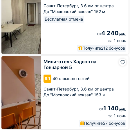
7
Санкт-Петербург,
3.6 км от центра
До "Московский вокзал" 152 м
Бесплатная отмена
4 240
от
руб.
за 1 ночь
Получите
212 бонусов
Мини-
Мини-отель Хадсон на
отель
Гончарной 5
Хадсон
на
9.1
40 отзывов гостей
Гончарной
5
Санкт-Петербург,
3.6 км от центра
До "Московский вокзал" 153 м
1 140
от
руб.
за 1 ночь
Получите
57 бонусов