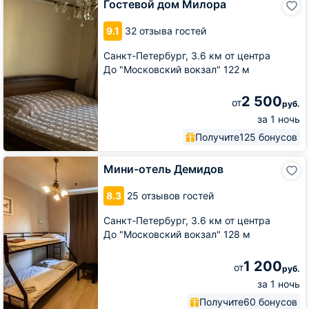
Гостевой дом Милора
дом
Милора
9.1
32 отзыва гостей
Санкт-Петербург,
3.6 км от центра
До "Московский вокзал" 122 м
2 500
от
руб.
за 1 ночь
Получите
125 бонусов
Мини-
Мини-отель Демидов
отель
Демидов
8.3
25 отзывов гостей
Санкт-Петербург,
3.6 км от центра
До "Московский вокзал" 128 м
1 200
от
руб.
за 1 ночь
Получите
60 бонусов