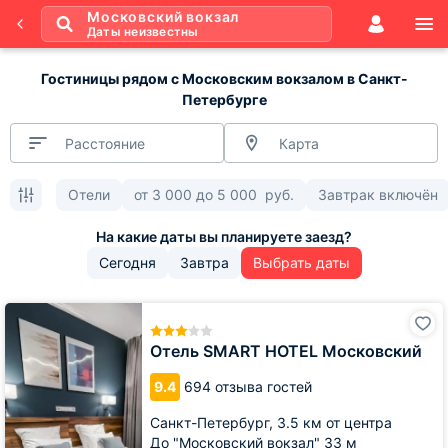
Московский вокзал
Даты неизвестны
Гостиницы рядом с Московским вокзалом в Санкт-
Петербурге
Расстояние
Карта
Отели
от
3 000
до
5 000
руб.
Завтрак включён
Сегодня
Завтра
Выбрать даты
Отель
SMART
HOTEL
Отель SMART HOTEL Московский
Московский
9.4
694 отзыва гостей
Санкт-Петербург,
3.5 км от центра
До "Московский вокзал" 33 м