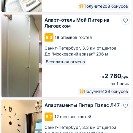
Получите
208 бонусов
Апарт-
Апарт-отель Мой Питер на
отель
Лиговском
Мой
Питер
8.3
18 отзывов гостей
на
Лиговском
Санкт-Петербург,
3.3 км от центра
До "Московский вокзал" 206 м
Бесплатная отмена
2 760
от
руб.
за 1 ночь
Получите
138 бонусов
Апартаменты
Апартаменты Питер Пэлас Л47
Питер
Пэлас
8.7
12 отзывов гостей
Л47
Санкт-Петербург,
3.3 км от центра