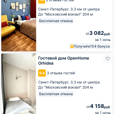
Санкт-Петербург,
3.3 км от центра
До "Московский вокзал" 204 м
Бесплатная отмена
3 082
от
руб.
за 1 ночь
Получите
154 бонуса
Гостевой
Гостевой дом OpenHome
дом
Orhidea
OpenHome
Orhidea
9.6
3 отзыва гостей
Санкт-Петербург,
3.3 км от центра
До "Московский вокзал" 204 м
Бесплатная отмена
4 158
от
руб.
за 1 ночь