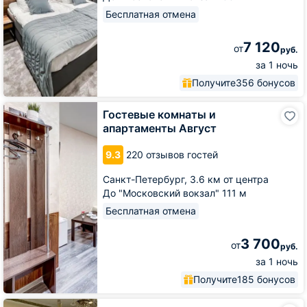
Бесплатная отмена
7 120
от
руб.
за 1 ночь
Получите
356 бонусов
Гостевые
Гостевые комнаты и
комнаты
апартаменты Август
и
апартаменты
9.3
220 отзывов гостей
Август
Санкт-Петербург,
3.6 км от центра
До "Московский вокзал" 111 м
Бесплатная отмена
3 700
от
руб.
за 1 ночь
Получите
185 бонусов
Гостевой