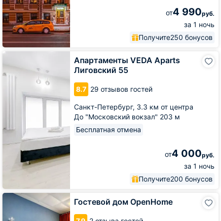
4 990
от
руб.
за 1 ночь
Получите
250 бонусов
Апартаменты
Апартаменты VEDA Aparts
VEDA
Лиговский 55
Aparts
Лиговский
8.7
29 отзывов гостей
55
Санкт-Петербург,
3.3 км от центра
До "Московский вокзал" 203 м
Бесплатная отмена
4 000
от
руб.
за 1 ночь
Получите
200 бонусов
Гостевой
Гостевой дом OpenHome
дом
OpenHome
7.9
2 отзыва гостей