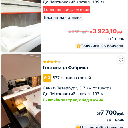
До "Московский вокзал" 189 м
Горящее предложение
Бесплатная отмена
3 923,10
4 359
руб.
от
руб.
за 1 ночь
Получите
196 бонусов
Гостиница
Фабрика
Гостиница Фабрика
9.3
877 отзывов гостей
Санкт-Петербург,
3.7 км от центра
До "Московский вокзал" 197 м
Включён завтрак, обед и ужин
7 700
от
руб.
за 1 ночь
Получите
385 бонусов