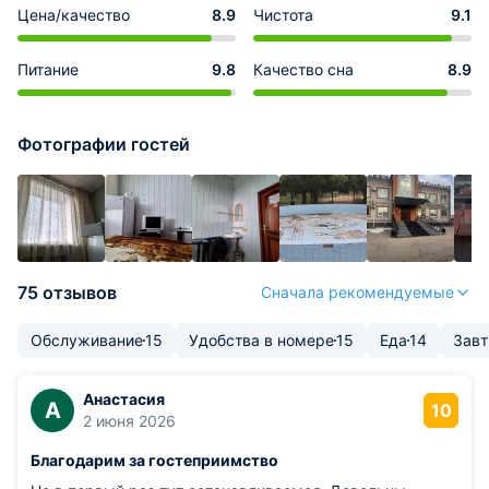
Цена/качество
8.9
Чистота
9.1
Питание
9.8
Качество сна
8.9
Фотографии гостей
75 отзывов
Сначала рекомендуемые
Обслуживание
15
Удобства в номере
15
Еда
14
Завт
Анастасия
А
10
2 июня 2026
Благодарим за гостеприимство