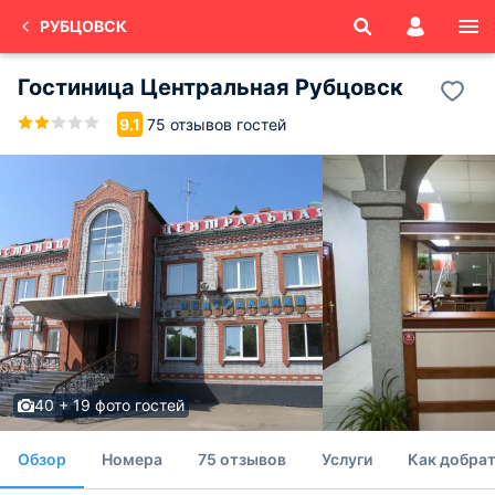
РУБЦОВСК
Гостиница Центральная Рубцовск
75 отзывов гостей
9.1
40 + 19 фото гостей
Обзор
Номера
75 отзывов
Услуги
Как добрат