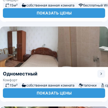
15м²
собственная ванная комната
бесплатный Wi-
ПОКАЗАТЬ ЦЕНЫ
Одноместный
Комфорт
15м²
собственная ванная комната
тапочки
с
ПОКАЗАТЬ ЦЕНЫ