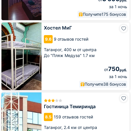
руб.
за 1 ночь
Получите
175 бонусов
Хостел
Хостел МиГ
МиГ
9.6
9 отзывов гостей
Таганрог,
400 м от центра
До "Пляж Медуза" 1.7 км
750
от
руб.
за 1 ночь
Получите
38 бонусов
Гостиница
Темиринда
Гостиница Темиринда
8.5
159 отзывов гостей
Таганрог,
2.4 км от центра