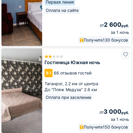
Первая линия
Оплата на сайте
2 600
от
руб.
за 1 ночь
Получите
130 бонусов
Гостиница
Южная
ночь
Гостиница Южная ночь
9.1
66 отзывов гостей
Таганрог,
2.2 км от центра
До "Пляж Медуза" 2.6 км
Оплата при заселении
3 000
от
руб.
за 1 ночь
Получите
150 бонусов