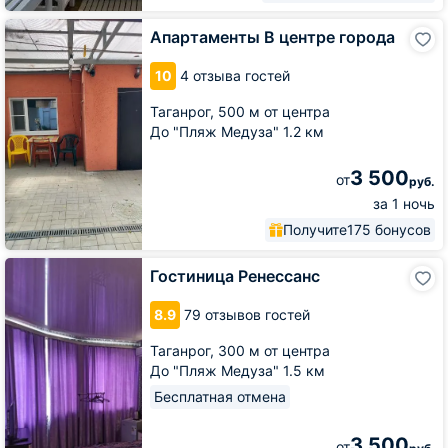
Апартаменты
Апартаменты В центре города
В
центре
10
4 отзыва гостей
города
Таганрог,
500 м от центра
До "Пляж Медуза" 1.2 км
3 500
от
руб.
за 1 ночь
Получите
175 бонусов
Гостиница
Гостиница Ренессанс
Ренессанс
8.9
79 отзывов гостей
Таганрог,
300 м от центра
До "Пляж Медуза" 1.5 км
Бесплатная отмена
3 500
от