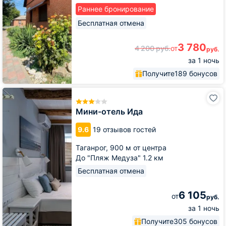
Раннее бронирование
Бесплатная отмена
3 780
4 200
руб.
от
руб.
за 1 ночь
Получите
189 бонусов
Мини-
отель
Ида
Мини-отель Ида
9.6
19 отзывов гостей
Таганрог,
900 м от центра
До "Пляж Медуза" 1.2 км
Бесплатная отмена
6 105
от
руб.
за 1 ночь
Получите
305 бонусов