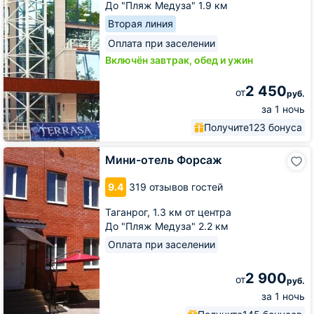
До "Пляж Медуза" 1.9 км
Вторая линия
Оплата при заселении
Включён завтрак, обед и ужин
2 450
от
руб.
за 1 ночь
Получите
123 бонуса
Мини-
Мини-отель Форсаж
отель
Форсаж
9.4
319 отзывов гостей
Таганрог,
1.3 км от центра
До "Пляж Медуза" 2.2 км
Оплата при заселении
2 900
от
руб.
за 1 ночь