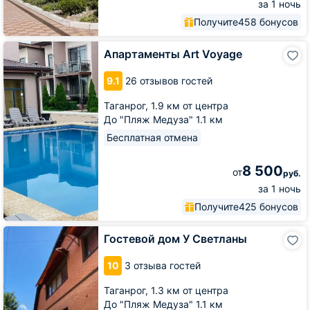
за 1 ночь
Получите
458 бонусов
Апартаменты
Апартаменты Art Voyage
Art
Voyage
9.1
26 отзывов гостей
Таганрог,
1.9 км от центра
До "Пляж Медуза" 1.1 км
Бесплатная отмена
8 500
от
руб.
за 1 ночь
Получите
425 бонусов
Гостевой
Гостевой дом У Светланы
дом
У
10
3 отзыва гостей
Светланы
Таганрог,
1.3 км от центра
До "Пляж Медуза" 1.1 км