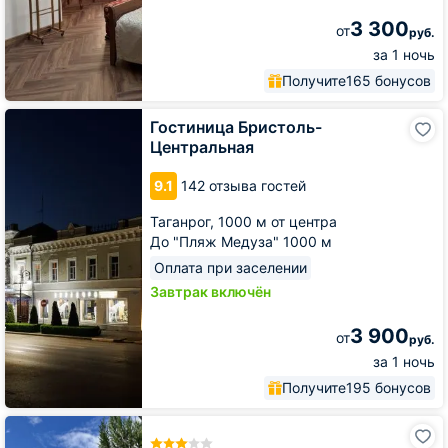
3 300
от
руб.
за 1 ночь
Получите
165 бонусов
Гостиница
Гостиница Бристоль-
Бристоль-
Центральная
Центральная
9.1
142 отзыва гостей
Таганрог,
1000 м от центра
До "Пляж Медуза" 1000 м
Оплата при заселении
Завтрак включён
3 900
от
руб.
за 1 ночь
Получите
195 бонусов
Апартаменты
Diamond