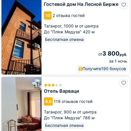
Гостевой
Гостевой дом На Лесной Бирже
дом
На
10
2 отзыва гостей
Лесной
Бирже
Таганрог,
1000 м от центра
До "Пляж Медуза" 420 м
Бесплатная отмена
3 800
от
руб.
за 1 ночь
Получите
190 бонусов
Отель
Варваци
Отель Варваци
9.6
119 отзывов гостей
Таганрог,
900 м от центра
До "Пляж Медуза" 786 м
Бесплатная отмена