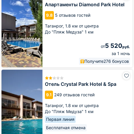
Park
Апартаменты Diamond Park Hotel
Hotel
9.8
5 отзывов гостей
Таганрог,
1.8 км от центра
До "Пляж Медуза" 1 км
5 520
от
руб.
за 1 ночь
Получите
276 бонусов
Отель
Crystal
Park
Отель Crystal Park Hotel & Spa
Hotel
&
9.1
249 отзывов гостей
Spa
Таганрог,
1.8 км от центра
До "Пляж Медуза" 1 км
Первая линия
Бесплатная отмена