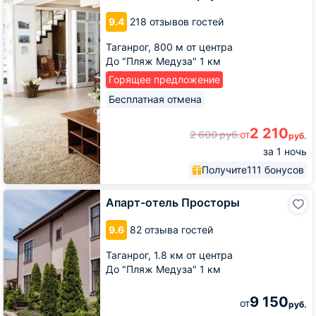
Итальянском
9.4
218 отзывов гостей
переулке
Таганрог,
800 м от центра
До "Пляж Медуза" 1 км
Горящее предложение
Бесплатная отмена
2 210
2 600
руб.
от
руб.
за 1 ночь
Получите
111 бонусов
Апарт-
Апарт-отель Просторы
отель
Просторы
9.6
82 отзыва гостей
Таганрог,
1.8 км от центра
До "Пляж Медуза" 1 км
9 150
от
руб.