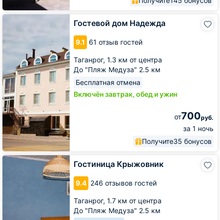
Получите
145 бонусов
Гостевой
Гостевой дом Надежда
дом
Надежда
9.1
61 отзыв гостей
Таганрог,
1.3 км от центра
До "Пляж Медуза" 2.5 км
Бесплатная отмена
Включён завтрак, обед и ужин
700
от
руб.
за 1 ночь
Получите
35 бонусов
Гостиница
Гостиница Крыжовник
Крыжовник
9.4
246 отзывов гостей
Таганрог,
1.7 км от центра
До "Пляж Медуза" 2.5 км