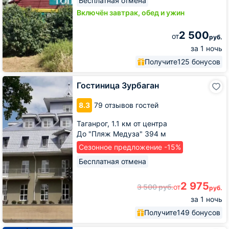
Бесплатная отмена
Включён завтрак, обед и ужин
2 500
от
руб.
за 1 ночь
Получите
125 бонусов
Гостиница
Гостиница Зурбаган
Зурбаган
8.3
79 отзывов гостей
Таганрог,
1.1 км от центра
До "Пляж Медуза" 394 м
Сезонное предложение -15%
Бесплатная отмена
2 975
3 500
руб.
от
руб.
за 1 ночь
Получите
149 бонусов