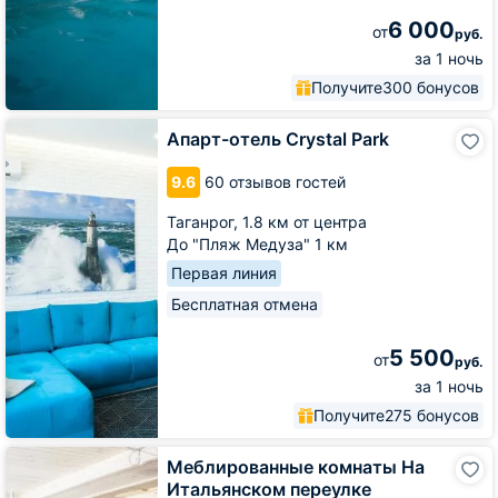
6 000
от
руб.
за 1 ночь
Получите
300 бонусов
Апарт-
Апарт-отель Crystal Park
отель
Crystal
9.6
60 отзывов гостей
Park
Таганрог,
1.8 км от центра
До "Пляж Медуза" 1 км
Первая линия
Бесплатная отмена
5 500
от
руб.
за 1 ночь
Получите
275 бонусов
Меблированные
Меблированные комнаты На
комнаты
Итальянском переулке
На