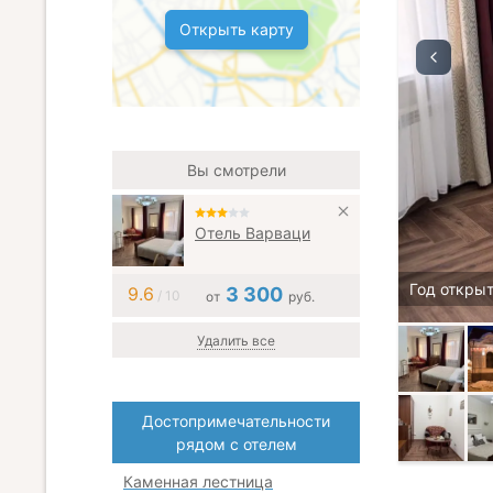
Открыть карту
Вы смотрели
Отель Варваци
Год открыт
9.6
3 300
/ 10
от
руб.
Удалить все
Достопримечательности
рядом с отелем
Каменная лестница