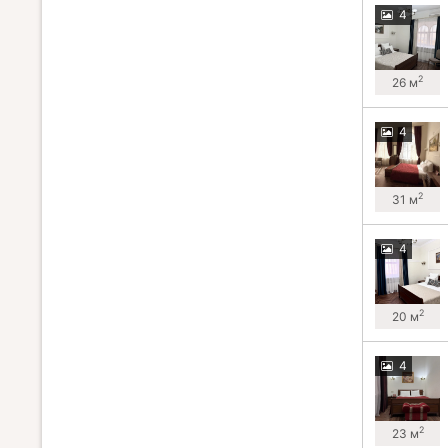
4
2
26 м
4
2
31 м
4
2
20 м
4
2
23 м