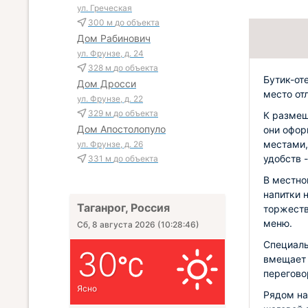
ул. Греческая
300 м
до объекта
Дом Рабинович
ул. Фрунзе, д. 24
328 м
до объекта
Бутик-от
Дом Дросси
место от
ул. Фрунзе, д. 22
329 м
до объекта
К размещ
Дом Апостолопуло
они офор
местами,
ул. Фрунзе, д. 26
удобств 
331 м
до объекта
В местно
напитки 
Таганрог, Россия
торжеств
меню.
Сб, 8 августа 2026
(
10:28:47
)
Специаль
30
вмещает 
перегово
Ясно
Рядом на