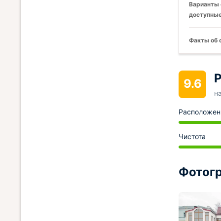
Варианты 
доступные
Факты об 
Р
9.6
н
Расположен
Чистота
Фотогр