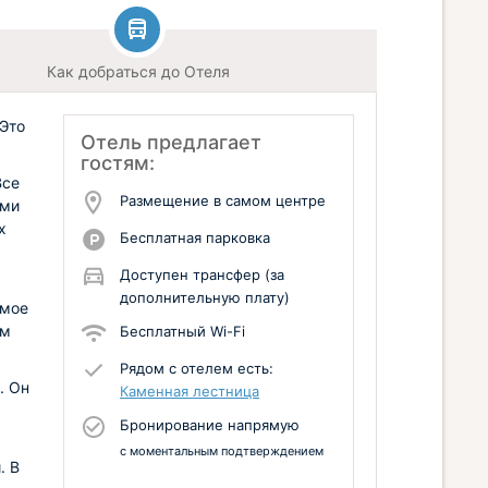
Как добраться до Отеля
 Это
Отель предлагает
гостям:
Все
Размещение в самом центре
ыми
х
Бесплатная парковка
Доступен трансфер (за
дополнительную плату)
емое
ым
Бесплатный Wi-Fi
Рядом с отелем есть:
. Он
Каменная лестница
Бронирование напрямую
с моментальным подтверждением
. В