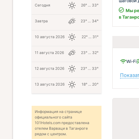
шаговой 
Сегодня
26° … 33°
Мы ре
в Таганр
Завтра
23° … 34°
10 августа 2026
22° … 31°
11 августа 2026
23° … 32°
Wi-Fi
12 августа 2026
23° … 33°
Показат
13 августа 2026
18° … 20°
Информация на странице
официального сайта
101Hotels.com предоставлена
отелем Варваци в Таганроге
рядом с центром.