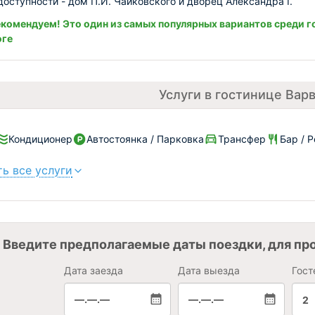
доступности - дом П.И. Чайковского и дворец Александра I.
комендуем! Это один из самых популярных вариантов среди г
оге
Услуги в гостинице Вар
Кондиционер
Автостоянка / Парковка
Трансфер
Бар / 
ь все услуги
Введите предполагаемые даты поездки, для пр
Дата заезда
Дата выезда
Гост
—.—.—
—.—.—
2