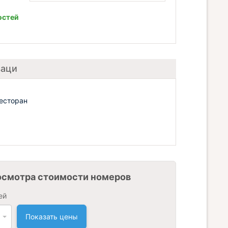
остей
ваци
Ресторан
осмотра стоимости номеров
ей
Показать цены