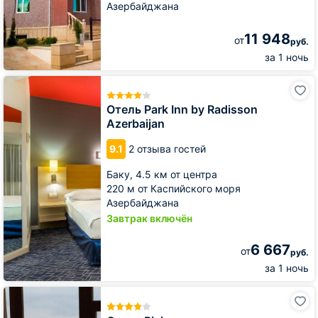
Азербайджана
11 948
от
руб.
за 1 ночь
Отель
Park
Inn
Отель Park Inn by Radisson
by
Azerbaijan
Radisson
Azerbaijan
9.1
2 отзыва гостей
Баку,
4.5 км от центра
220 м от Каспийского моря
Азербайджана
Завтрак включён
6 667
от
руб.
за 1 ночь
Отель
Riviera