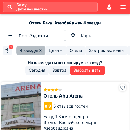
Баку
Даты неизвестны
Отели Баку, Азербайджан 4 звезды
По звёздности
Карта
1
4 звезды
Цена
Отели
Завтрак включён
Сегодня
Завтра
Выбрать даты
Отель
Abu
Arena
Отель Abu Arena
8.9
5 отзывов гостей
Баку,
1.3 км от центра
3 км от Каспийского моря
Азербайджана