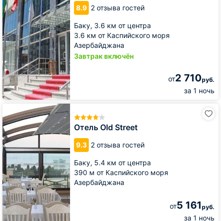
8.9
2 отзыва гостей
Баку,
3.6 км от центра
3.6 км от Каспийского моря
Азербайджана
Завтрак включён
2 710
от
руб.
за 1 ночь
Отель
Old
Street
Отель Old Street
9.3
2 отзыва гостей
Баку,
5.4 км от центра
390 м от Каспийского моря
Азербайджана
5 161
от
руб.
за 1 ночь