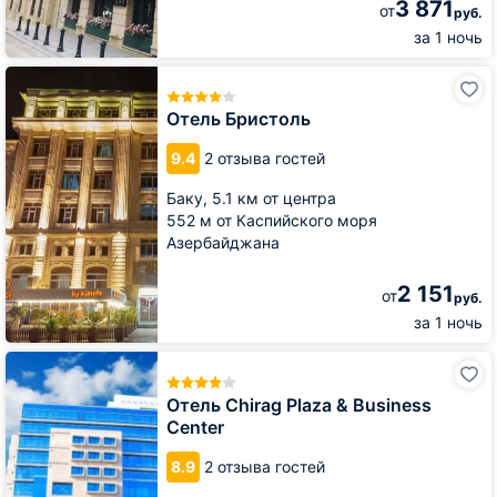
3 871
от
руб.
за 1 ночь
Отель
Бристоль
Отель Бристоль
9.4
2 отзыва гостей
Баку,
5.1 км от центра
552 м от Каспийского моря
Азербайджана
2 151
от
руб.
за 1 ночь
Отель
Chirag
Plaza
Отель Chirag Plaza & Business
&
Center
Business
Center
8.9
2 отзыва гостей