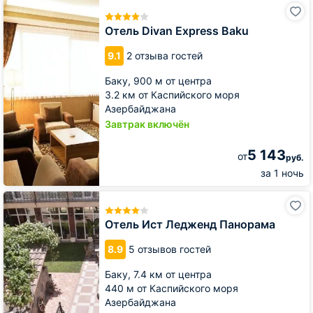
Отель
Divan
Express
Отель Divan Express Baku
Baku
9.1
2 отзыва гостей
Баку,
900 м от центра
3.2 км от Каспийского моря
Азербайджана
Завтрак включён
5 143
от
руб.
за 1 ночь
Отель
Ист
Ледженд
Отель Ист Ледженд Панорама
Панорама
8.9
5 отзывов гостей
Баку,
7.4 км от центра
440 м от Каспийского моря
Азербайджана