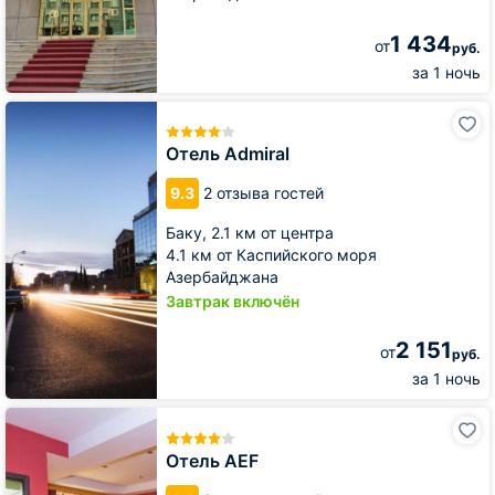
1 434
от
руб.
за 1 ночь
Отель
Admiral
Отель Admiral
9.3
2 отзыва гостей
Баку,
2.1 км от центра
4.1 км от Каспийского моря
Азербайджана
Завтрак включён
2 151
от
руб.
за 1 ночь
Отель
AEF
Отель AEF