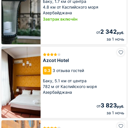
Баку,
1.7 км от центра
4.8 км от Каспийского моря
Азербайджана
Завтрак включён
2 342
от
руб.
за 1 ночь
Azcot
Hotel
Azcot Hotel
9.3
3 отзыва гостей
Баку,
5.1 км от центра
782 м от Каспийского моря
Азербайджана
3 823
от
руб.
за 1 ночь
Отель
Bayil