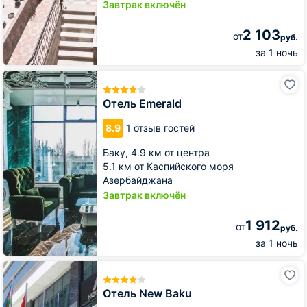
Завтрак включён
2 103
от
руб.
за 1 ночь
Отель
Emerald
Отель Emerald
8.9
1 отзыв гостей
Баку,
4.9 км от центра
5.1 км от Каспийского моря
Азербайджана
Завтрак включён
1 912
от
руб.
за 1 ночь
Отель
New
Baku
Отель New Baku