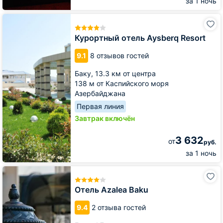
за 1 ночь
Курортный
отель
Aysberq
Курортный отель Aysberq Resort
Resort
9.1
8 отзывов гостей
Баку,
13.3 км от центра
138 м от Каспийского моря
Азербайджана
Первая линия
Завтрак включён
3 632
от
руб.
за 1 ночь
Отель
Azalea
Baku
Отель Azalea Baku
9.4
2 отзыва гостей