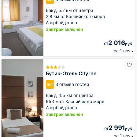
Баку,
5.7 км от центра
2.8 км от Каспийского моря
Азербайджана
Завтрак включён
2 016
от
руб.
за 1 ночь
Бутик-
Отель
City
Бутик-Отель City Inn
Inn
9.1
3 отзыва гостей
Баку,
4.5 км от центра
953 м от Каспийского моря
Азербайджана
Завтрак включён
2 991
от
руб.
за 1 ночь