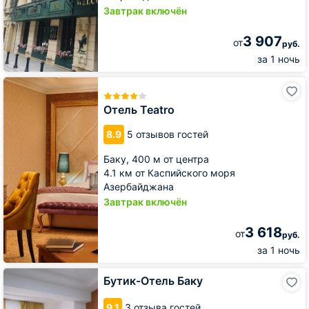
Завтрак включён
3 907
от
руб.
за 1 ночь
Отель
Teatro
Отель Teatro
8.9
5 отзывов гостей
Баку,
400 м от центра
4.1 км от Каспийского моря
Азербайджана
Завтрак включён
3 618
от
руб.
за 1 ночь
Бутик-
Бутик-Отель Баку
Отель
Баку
9.1
3 отзыва гостей