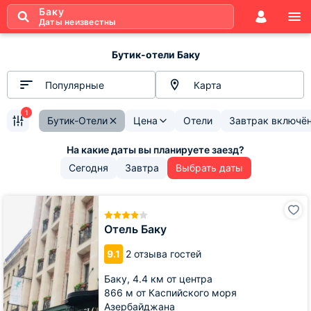
Баку
Даты неизвестны
Бутик-отели Баку
Популярные
Карта
1
Бутик-Отели
Цена
Отели
Завтрак включё
Сегодня
Завтра
Выбрать даты
Отель
Баку
Отель Баку
9.1
2 отзыва гостей
Баку,
4.4 км от центра
866 м от Каспийского моря
Азербайджана