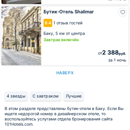
Бутик-
Бутик-Отель Shalimar
Отель
Shalimar
9.4
1 отзыв гостей
Баку,
5 км от центра
Завтрак включён
2 388
от
руб.
за 1 ночь
НАВЕРХ
4 звезды
С завтраком
Лучшие
В этом разделе представлены бутик-отели в Баку. Если Вы
ищете недорогой номер в дизайнерском отеле, то
воспользуйтесь услугами отдела бронирования сайта
101Hotels.com.