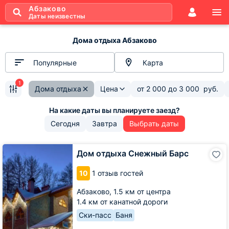
Абзаково
Даты неизвестны
Дома отдыха Абзаково
Популярные
Карта
1
Дома отдыха
Цена
от
2 000
до
3 000
руб.
Сегодня
Завтра
Выбрать даты
Дом
Дом отдыха Снежный Барс
отдыха
Снежный
10
1 отзыв гостей
Барс
Абзаково,
1.5 км от центра
1.4 км от канатной дороги
Ски-пасс
Баня