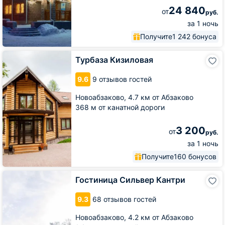
24 840
от
руб.
за 1 ночь
Получите
1 242 бонуса
Турбаза
Турбаза Кизиловая
Кизиловая
9.6
9 отзывов гостей
Новоабзаково,
4.7 км от Абзаково
368 м от канатной дороги
3 200
от
руб.
за 1 ночь
Получите
160 бонусов
Гостиница
Гостиница Сильвер Кантри
Сильвер
Кантри
9.3
68 отзывов гостей
Новоабзаково,
4.2 км от Абзаково