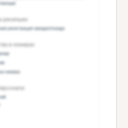
помощи)
а ресепшен
ная регистрация заезда/отъезда
тва в номерах
онер
ие
ые номера
персонала
кий