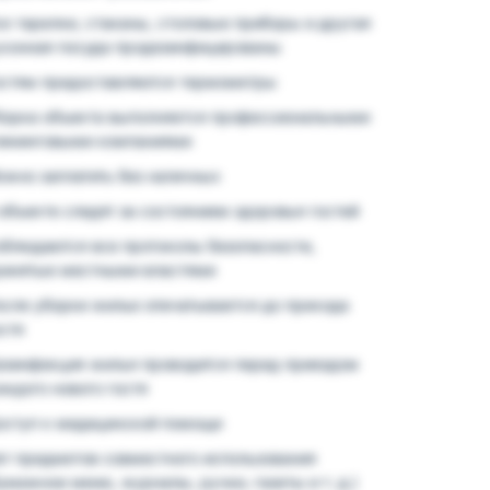
се тарелки, стаканы, столовые приборы и другая
ухонная посуда продезинфицированы
остям предоставляются термометры
борка объекта выполняется профессиональными
лининговыми компаниями
ожно заплатить без наличных
объекте следят за состоянием здоровья гостей
облюдаются все протоколы безопасности,
ринятые местными властями
осле уборки жилье опечатывается до прихода
стя
езинфекция жилья проводится перед приездом
ждого нового гостя
оступ к медицинской помощи
ет предметов совместного использования
умажное меню, журналы, ручки, газеты и т. д.)