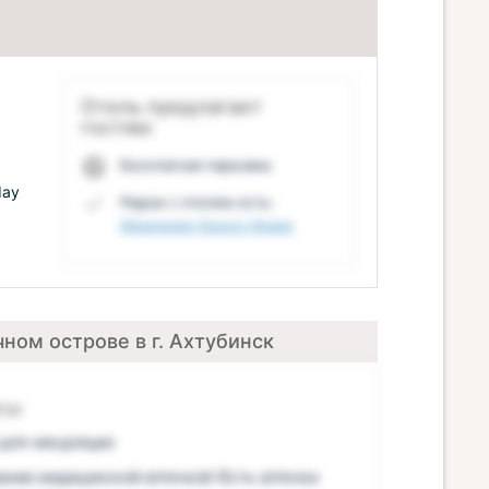
Отель предлагает
гостям:
Бесплатная парковка
day
Рядом с отелем есть:
Мемориал Крыло Икара
ном острове в г. Ахтубинск
сы
для некурящих
ание медицинской аптечкой (Есть аптечка