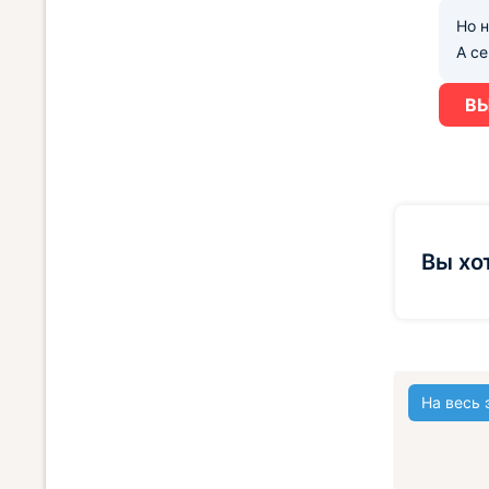
Но н
А с
ВЫ
Вы хо
На весь 