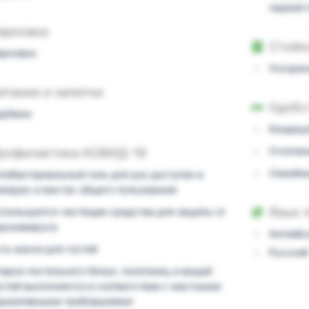
первой 
арковка
Стойк
арковка
Ускорен
итание и напитки
Удобс
арбекю
Кондици
Отоплен
рофилактика КОВИД-19
Семейн
нтибактериальный гель для рук доступен в
омерах и местах общего пользования
Язык 
спользуются чистящие средства для защиты от
оронавируса
Английс
ть маски для гостей
Русский
ирка постельного белья, полотенец и вещей
остей выполняется в соответствии с местными
ормативными требованиями