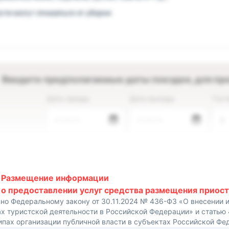
сти могут отказаться от уборки
Введите предполагаемые даты поездки, для пр
Дата заезда
Дата выезда
Гост
—.—.—
—.—.—
2
Размещение информации
о предоставлении услуг средства размещения приост
сно Федеральному закону от 30.11.2024 № 436-ФЗ «О внесении 
х туристской деятельности в Российской Федерации» и статью
ипах организации публичной власти в субъектах Российской Фе