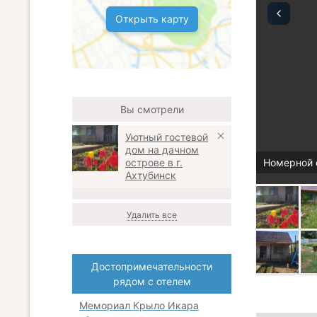
Открыть карту
Вы смотрели
Уютный гостевой
дом на дачном
острове в г.
Номерной 
Ахтубинск
Удалить все
Достопримечательности
рядом с отелем
Мемориал Крыло Икара