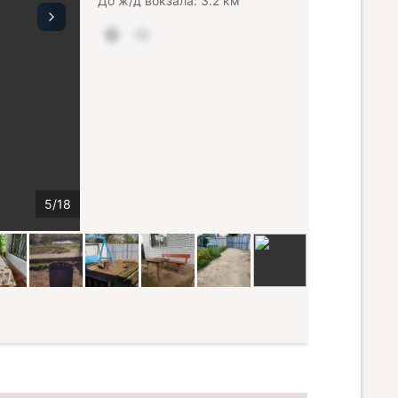
До ж/д вокзала: 3.2 км