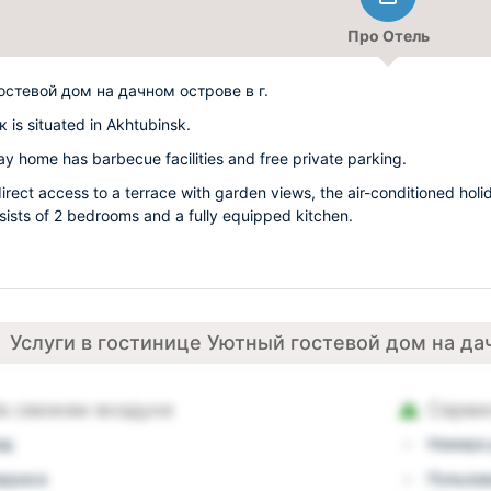
Про Отель
остевой дом на дачном острове в г.
 is situated in Akhtubinsk.
day home has barbecue facilities and free private parking.
irect access to a terrace with garden views, the air-conditioned holi
ists of 2 bedrooms and a fully equipped kitchen.
Услуги в гостинице Уютный гостевой дом на дач
а свежем воздухе
Серви
ад
Номера 
ерраса
Пользов