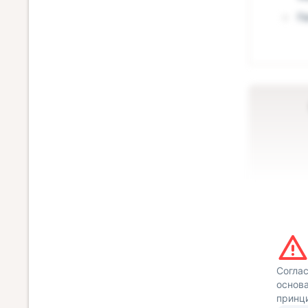
Го
Согла
основа
принц