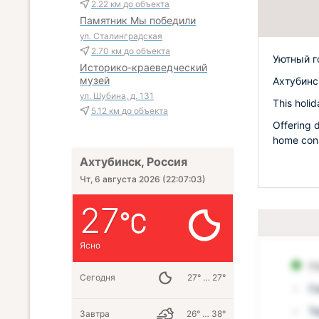
2.22 км
до объекта
Памятник Мы победили
ул. Сталинградская
2.70 км
до объекта
Уютный г
Историко-краеведческий
музей
Ахтубинск
ул. Шубина, д. 131
This holi
5.12 км
до объекта
Offering d
home cons
Ахтубинск, Россия
Чт, 6 августа 2026
(
22:07:04
)
27
Ясно
Н
Сегодня
27° … 27°
С
Т
Завтра
26° … 38°