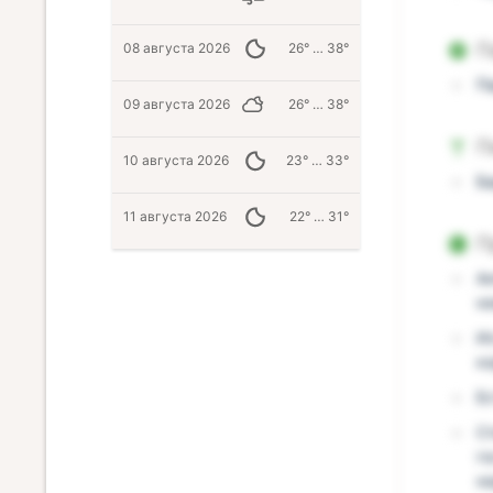
П
08 августа 2026
26° … 38°
П
09 августа 2026
26° … 38°
П
10 августа 2026
23° … 33°
Б
11 августа 2026
22° … 31°
П
А
н
И
к
Ес
Ст
г
н