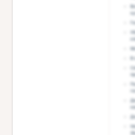
В
к
Г
У
к
М
В 
С
п
П
го
Д
ка
Д
Н
(б