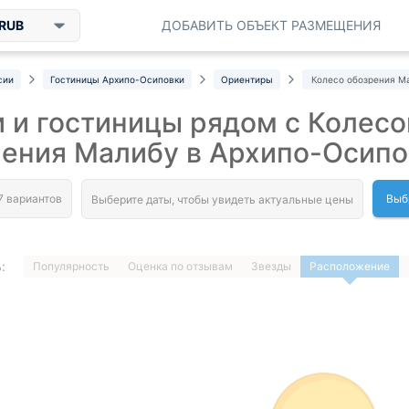
RUB
ДОБАВИТЬ ОБЪЕКТ РАЗМЕЩЕНИЯ
сии
Гостиницы Архипо-Осиповки
Ориентиры
Колесо обозрения М
 и гостиницы рядом с Колес
ения Малибу в Архипо-Осипо
Выб
:
Популярность
Оценка по отзывам
Звезды
Расположение
1
…
ДАЛЕЕ »
Загрузка отелей