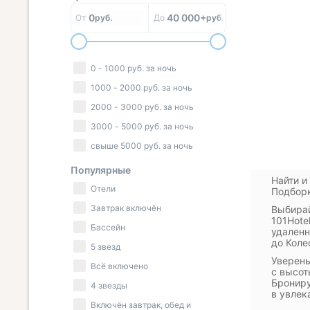
0
40 000+
От
руб.
До
руб.
0
-
1000
руб.
за ночь
1000
-
2000
руб.
за ночь
2000
-
3000
руб.
за ночь
3000
-
5000
руб.
за ночь
свыше
5000
руб.
за ночь
Популярные
Найти и
Отели
Подборк
Завтрак включён
Выбирай
101Hote
Бассейн
удаленн
до Коле
5 звезд
Уверены
Всё включено
с высот
Брониру
4 звезды
в увлек
Включён завтрак, обед и