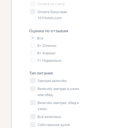
Оплата по счету
Оплата бонусами
101Hotels.com
Оценка по отзывам
Все
9+ Отлично
8+ Хорошо
7+ Нормально
Тип питания
Завтрак включён
Включён завтрак и ужин
или обед
Включён завтрак, обед и
ужин
Всё включено
Собственная кухня