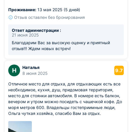
цикадами.
Проживание:
13 мая 2025 (5 дней)
Из недостатков: интернет немного притормаживал при
большом количестве гостей.
Отзыв оставлен без бронирования
Ответ администрации :
21 июня 2025
Благодарим Вас за высокую оценку и приятный
отзыв!!! Ждем новых встреч!
Наталья
Н
9.7
8 июня 2025
Отличное место для отдыха, для отдыхающих есть все
необходимое, кухня, душ, придомовая территория,
место для стоянки автомобиля. В номере есть балкон,
вечером и утром можно посидеть с чашечкой кофе. До
моря метров 600. Владельцы гостеприимные люди,
Ольга чуткая хозяйка, спасибо Вам за отдых.