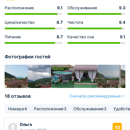
Расположение
9.1
Обслуживание
9.3
Цена/качество
8.7
Чистота
9.4
Питание
8.7
Качество сна
9.1
Фотографии гостей
18 отзывов
Сначала рекомендуемые
Номера
4
Расположение
3
Обслуживание
3
Удобств
Ольга
10