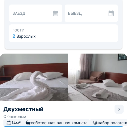
Fi. Из номеров открывается красивый вид на горы.
Имеется кухня с необходимой техникой и посудой для
ЗАЕЗД
ВЫЕЗД
самостоятельного приготовления еды. Вкусно и
недорого поесть можно в ближайшем кафе "Смак",
также можно купить продукты в супермаркете
"Магнит" или на рынке.
ГОСТИ
Из достопримечательностей, которые расположены
2
Взрослых
поблизости Вы сможете посетить: историко-
этнографический музей или "Семь водопадов". В пешей
доступности находится аквапарк, дельфинарий, парк
аттракционов. Расстояние до ближайшего аэропорта
составляет 48 км.
Двухместный
С балконом
14м²
собственная ванная комната
набор полотен