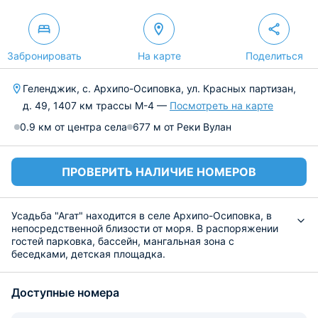
Забронировать
На карте
Поделиться
Геленджик, с. Архипо-Осиповка, ул. Красных партизан,
д. 49, 1407 км трассы М-4 —
Посмотреть на карте
0.9 км от центра села
677 м от Реки Вулан
ПРОВЕРИТЬ НАЛИЧИЕ НОМЕРОВ
Усадьба "Агат" находится в селе Архипо-Осиповка, в
непосредственной близости от моря. В распоряжении
гостей парковка, бассейн, мангальная зона с
беседками, детская площадка.
Усадьба предлагает проживание в номерах различных
категорий. Все они укомплектованы удобными
Доступные номера
спальными местами, а также современной мебелью и
техникой. К Вашему распоряжению собственная ванная
комната. На всей территории работает бесплатный Wi-