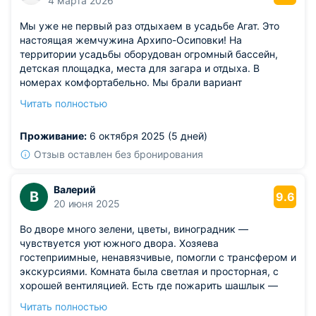
4 марта 2026
Мы уже не первый раз отдыхаем в усадьбе Агат. Это
настоящая жемчужина Архипо-Осиповки! На
территории усадьбы оборудован огромный бассейн,
детская площадка, места для загара и отдыха. В
номерах комфортабельно. Мы брали вариант
размещения с балконом и без. Состояние отличное
Читать полностью
было у обоих номеров. А санузел свой в номере.
Обслуживание приятное. Кухня для приготовления еды
Проживание:
6 октября 2025 (5 дней)
оборудована всем необходимым. В шаговой
доступности работают сетевые магазины.
Отзыв оставлен без бронирования
Валерий
В
9.6
20 июня 2025
Во дворе много зелени, цветы, виноградник —
чувствуется уют южного двора. Хозяева
гостеприимные, ненавязчивые, помогли с трансфером и
экскурсиями. Комната была светлая и просторная, с
хорошей вентиляцией. Есть где пожарить шашлык —
мангал и зона отдыха предусмотрены. Вечером на
Читать полностью
террасе можно было наслаждаться свежим воздухом и