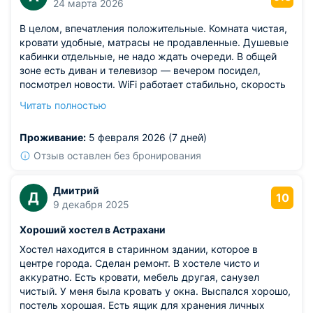
24 марта 2026
В целом, впечатления положительные. Комната чистая,
кровати удобные, матрасы не продавленные. Душевые
кабинки отдельные, не надо ждать очереди. В общей
зоне есть диван и телевизор — вечером посидел,
посмотрел новости. WiFi работает стабильно, скорость
нормальная. Соседи оказались тихими, никто не шумел
Читать полностью
по ночам.
Из недостатков: не хватает какойнибудь небольшой
Проживание:
5 февраля 2026 (7 дней)
кухни или хотя бы микроволновки.
Отзыв оставлен без бронирования
Дмитрий
Д
10
9 декабря 2025
Хороший хостел в Астрахани
Хостел находится в старинном здании, которое в
центре города. Сделан ремонт. В хостеле чисто и
аккуратно. Есть кровати, мебель другая, санузел
чистый. У меня была кровать у окна. Выспался хорошо,
постель хорошая. Есть ящик для хранения личных