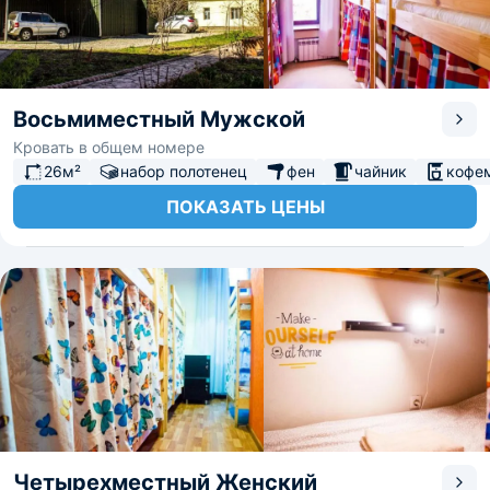
Восьмиместный Мужской
Кровать в общем номере
26м²
набор полотенец
фен
чайник
кофе
ПОКАЗАТЬ ЦЕНЫ
Четырехместный Женский