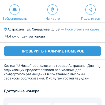
Забронировать
На карте
Поделиться
Астрахань, ул. Свердлова, д. 58 —
Посмотреть на карте
1.4 км от центра города
ПРОВЕРИТЬ НАЛИЧИЕ НОМЕРОВ
Хостел "U Hostel" расположен в городе Астрахань. Для
отдыхающих предоставляются все условия для
комфортного размещения в сочетании с высоким
сервисом обслуживания. К услугам гостей лаундж-
зона и терраса для загара.
Уютные номера в ярких тонах позволяют чувствовать
Доступные номера
комфорт в период размещения гостей. Во всех
комнатах имеется необходимая мебель. Общий санузел
укомплектован стандартным набором сантехники с
туалетно-косметическими принадлежностями. Из окон