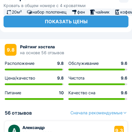
Кровать в общем номере с 4 кроватями
20м²
набор полотенец
фен
чайник
кофе
ПОКАЗАТЬ ЦЕНЫ
Рейтинг хостела
9.8
на основе 56 отзывов
Расположение
9.8
Обслуживание
9.6
Цена/качество
9.8
Чистота
9.6
Питание
10
Качество сна
9.6
56 отзывов
Сначала рекомендуемые
Александр
А
9.3