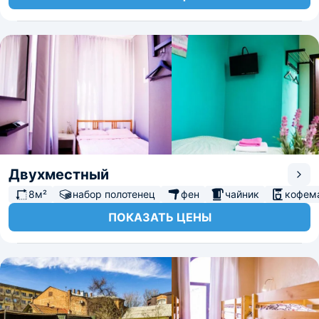
Двухместный
8м²
набор полотенец
фен
чайник
кофем
ПОКАЗАТЬ ЦЕНЫ