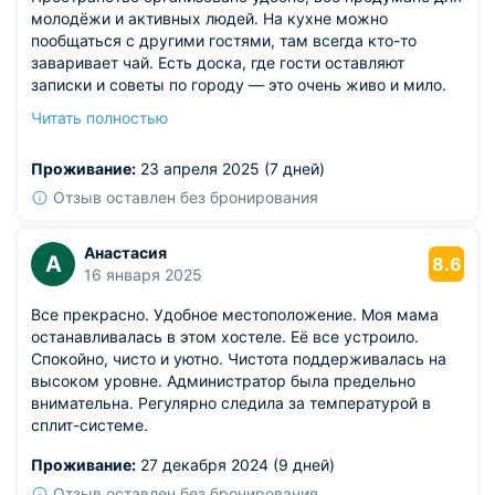
молодёжи и активных людей. На кухне можно
пообщаться с другими гостями, там всегда кто-то
заваривает чай. Есть доска, где гости оставляют
записки и советы по городу — это очень живо и мило.
Wi-Fi быстрый, хватало и для работы, и для вечернего
Читать полностью
стриминга. Сотрудники приветливые, даже проводили
небольшую экскурсию по району. Отличное место для
Проживание:
23 апреля 2025 (7 дней)
знакомства с новыми людьми.
Из недостатков: подушка показалась тонкой —
Отзыв оставлен без бронирования
пришлось сложить её вдвое.
Анастасия
А
8.6
16 января 2025
Все прекрасно. Удобное местоположение. Моя мама
останавливалась в этом хостеле. Её все устроило.
Спокойно, чисто и уютно. Чистота поддерживалась на
высоком уровне. Администратор была предельно
внимательна. Регулярно следила за температурой в
сплит-системе.
Проживание:
27 декабря 2024 (9 дней)
Отзыв оставлен без бронирования