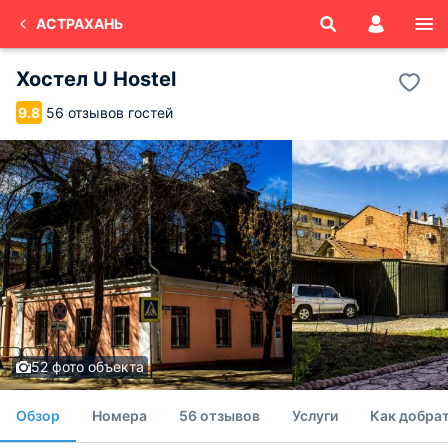
АСТРАХАНЬ
Хостел U Hostel
56 отзывов гостей
9.8
52 фото объекта
Обзор
Номера
56 отзывов
Услуги
Как добрат