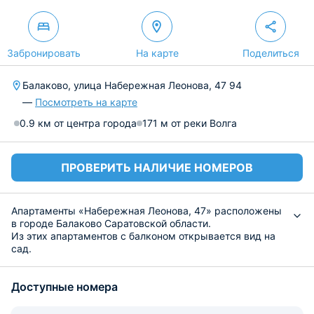
Забронировать
На карте
Поделиться
Балаково, улица Набережная Леонова, 47 94
—
Посмотреть на карте
0.9 км от центра города
171 м от реки Волга
ПРОВЕРИТЬ НАЛИЧИЕ НОМЕРОВ
Апартаменты «Набережная Леонова, 47» расположены
в городе Балаково Саратовской области.
Из этих апартаментов с балконом открывается вид на
сад.
В распоряжении гостей 1 спальня и кухня.
Апартаменты оснащены кондиционером и телевизором
Доступные номера
с плоским экраном.