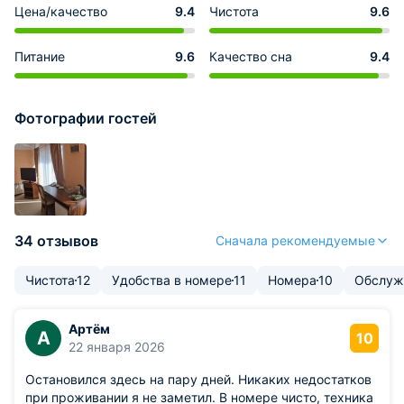
Цена/качество
9.4
Чистота
9.6
Питание
9.6
Качество сна
9.4
Фотографии гостей
34 отзывов
Сначала рекомендуемые
Чистота
12
Удобства в номере
11
Номера
10
Обслуж
Артём
А
10
22 января 2026
Остановился здесь на пару дней. Никаких недостатков
при проживании я не заметил. В номере чисто, техника