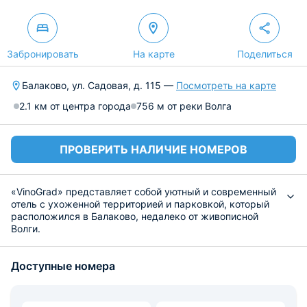
Забронировать
На карте
Поделиться
Балаково, ул. Садовая, д. 115 —
Посмотреть на карте
2.1 км от центра города
756 м от реки Волга
ПРОВЕРИТЬ НАЛИЧИЕ НОМЕРОВ
«VinoGrad» представляет собой уютный и современный
отель с ухоженной территорией и парковкой, который
расположился в Балаково, недалеко от живописной
Волги.
Дом представляет собой 2-х этажное здание, с
ухоженной территорией и чистой парковкой. К
Доступные номера
проживанию гостей предусмотрены 9 современных
комфортабельных комнаты в домашней стилистике.
Все комнаты оснащены кондиционерами, имеют
отдельные туалетные комнаты с душевыми кабинами