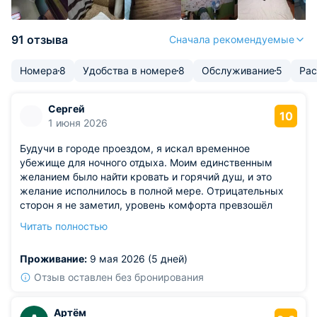
91 отзыва
Сначала рекомендуемые
Номера
8
Удобства в номере
8
Обслуживание
5
Ра
Сергей
10
1 июня 2026
Будучи в городе проездом, я искал временное
убежище для ночного отдыха. Моим единственным
желанием было найти кровать и горячий душ, и это
желание исполнилось в полной мере. Отрицательных
сторон я не заметил, уровень комфорта превзошёл
ожидания. Жилое помещение было оснащено всем
Читать полностью
необходимым для идеального досуга. Гигиеническая
зона содержалась в образцовом порядке,
Проживание:
9 мая 2026 (5 дней)
демонстрируя высочайшую культуру обслуживания.
Отзыв оставлен без бронирования
Артём