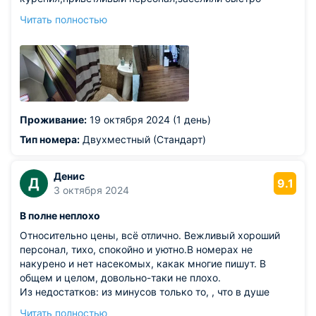
Из недостатков: но есть и минусы, в номере дверь в
Читать полностью
ванную комнату не закрывается,она как будто не по
размеру,высоко расположено окно,но это не очень
напрягало
Проживание:
19 октября 2024 (1 день)
Тип номера:
Двухместный (Стандарт)
Денис
Д
9.1
3 октября 2024
В полне неплохо
Относительно цены, всё отлично. Вежливый хороший
персонал, тихо, спокойно и уютно.В номерах не
накурено и нет насекомых, какак многие пишут. В
общем и целом, довольно-таки не плохо.
Из недостатков: из минусов только то, , что в душе
стоит неприятный запах, толи прелости, Толи сырости, и
Читать полностью