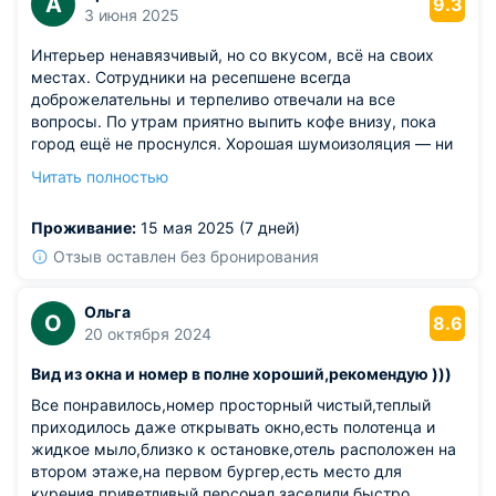
А
9.3
3 июня 2025
Интерьер ненавязчивый, но со вкусом, всё на своих
местах. Сотрудники на ресепшене всегда
доброжелательны и терпеливо отвечали на все
вопросы. По утрам приятно выпить кофе внизу, пока
город ещё не проснулся. Хорошая шумоизоляция — ни
соседей, ни улицу не слышно. По вечерам
Читать полностью
прогуливались по близлежащим аллеям.
Из недостатков: ночью мешал свет от вывески через
Проживание:
15 мая 2025 (7 дней)
штору.
Отзыв оставлен без бронирования
Ольга
О
8.6
20 октября 2024
Вид из окна и номер в полне хороший,рекомендую )))
Все понравилось,номер просторный чистый,теплый
приходилось даже открывать окно,есть полотенца и
жидкое мыло,близко к остановке,отель расположен на
втором этаже,на первом бургер,есть место для
курения,приветливый персонал,заселили быстро