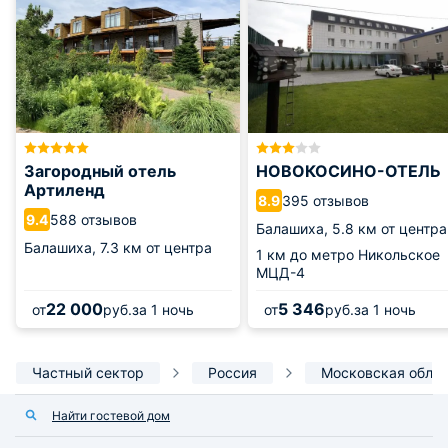
Загородный отель
НОВОКОСИНО-ОТЕЛЬ
Артиленд
395 отзывов
8.9
588 отзывов
9.4
Балашиха,
5.8 км от центра
Балашиха,
7.3 км от центра
1 км
до метро Никольское
МЦД-4
22 000
5 346
от
руб.
за 1 ночь
от
руб.
за 1 ночь
Частный сектор
Россия
Московская обла
Найти гостевой дом