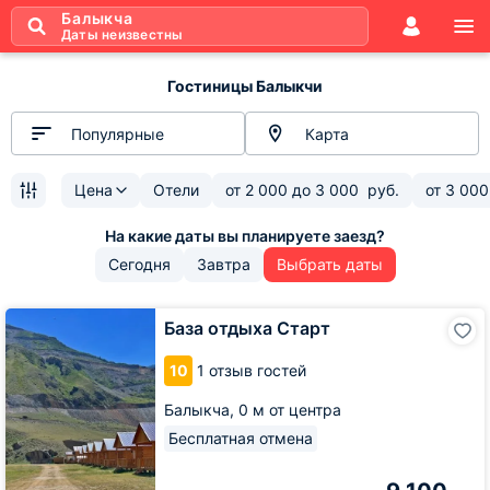
Балыкча
Даты неизвестны
Гостиницы Балыкчи
Популярные
Карта
Цена
Отели
от
2 000
до
3 000
руб.
от
3 000
Сегодня
Завтра
Выбрать даты
База
База отдыха Старт
отдыха
Старт
10
1 отзыв гостей
Балыкча,
0 м от центра
Бесплатная отмена