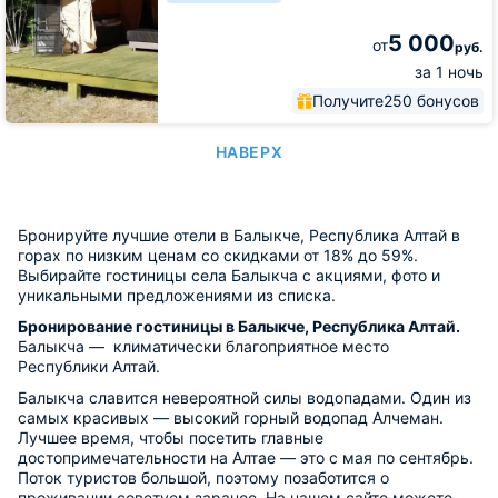
5 000
от
руб.
за 1 ночь
Получите
250 бонусов
НАВЕРХ
Бронируйте лучшие отели в Балыкче, Республика Алтай в
горах по низким ценам со скидками от 18% до 59%.
Выбирайте гостиницы села Балыкча с акциями, фото и
уникальными предложениями из списка.
Бронирование гостиницы в Балыкче, Республика Алтай.
Балыкча — климатически благоприятное место
Республики Алтай.
Балыкча славится невероятной силы водопадами. Один из
самых красивых — высокий горный водопад Алчеман.
Лучшее время, чтобы посетить главные
достопримечательности на Алтае — это с мая по сентябрь.
Поток туристов большой, поэтому позаботится о
проживании советуем заранее. На нашем сайте можете