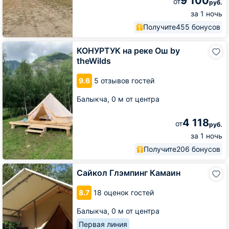
9 100
от
руб.
за 1 ночь
Получите
455 бонусов
КОНУРТУК
КОНУРТУК на реке Ош by
на
theWilds
реке
Ош
9.6
5 отзывов гостей
by
theWilds
Балыкча,
0 м от центра
4 118
от
руб.
за 1 ночь
Получите
206 бонусов
Сайкол
Сайкол Глэмпинг Камаин
Глэмпинг
Камаин
8.7
18 оценок гостей
Балыкча,
0 м от центра
Первая линия