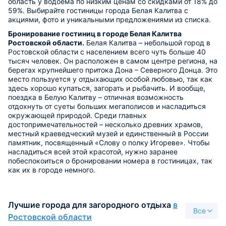
область у водоема по низким ценам со скидками от 18% до
59%. Выбирайте гостиницы города Белая Калитва с
акциями, фото и уникальными предложениями из списка.
Бронирование гостиниц в городе Белая Калитва
Ростовской области.
Белая Калитва – небольшой город в
Ростовской области с населением всего чуть больше 40
тысяч человек. Он расположен в самом центре региона, на
берегах крупнейшего притока Дона – Северного Донца. Это
место пользуется у отдыхающих особой любовью, так как
здесь хорошо купаться, загорать и рыбачить. И вообще,
поездка в Белую Калитву – отличная возможность
отдохнуть от суеты больших мегаполисов и насладиться
окружающей природой. Среди главных
достопримечательностей – несколько древних храмов,
местный краеведческий музей и единственный в России
памятник, посвященный «Слову о полку Игореве». Чтобы
насладиться всей этой красотой, нужно заранее
побеспокоиться о бронировании номера в гостиницах, так
как их в городе немного.
Лучшие города для загородного отдыха
в
Все
Ростовской области