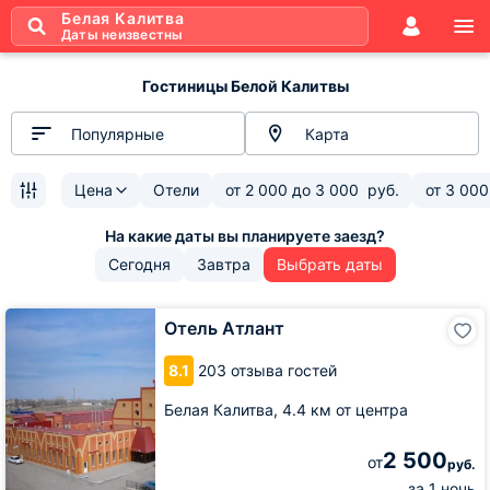
Белая Калитва
Даты неизвестны
Гостиницы Белой Калитвы
Популярные
Карта
Цена
Отели
от
2 000
до
3 000
руб.
от
3 000
Сегодня
Завтра
Выбрать даты
Отель
Отель Атлант
Атлант
8.1
203 отзыва гостей
Белая Калитва,
4.4 км от центра
2 500
от
руб.
за 1 ночь