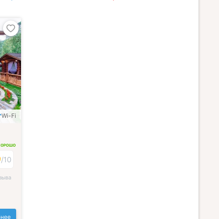
Wi-Fi
ХОРОШО
9
/
10
зыва
нее