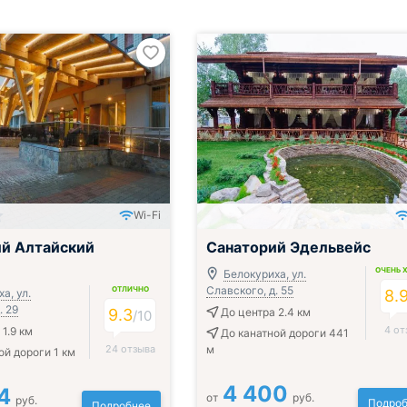
Wi-Fi
ак, обед и ужин
й Алтайский
Санаторий Эдельвейс
ОЧЕНЬ 
Белокуриха, ул.
Славского, д. 55
ОТЛИЧНО
а, ул.
8.
. 29
9.3
До центра 2.4 км
/
10
4 от
1.9 км
До канатной дороги 441
24 отзыва
м
ой дороги 1 км
4 400
4
от
руб.
руб.
Подроб
Подробнее