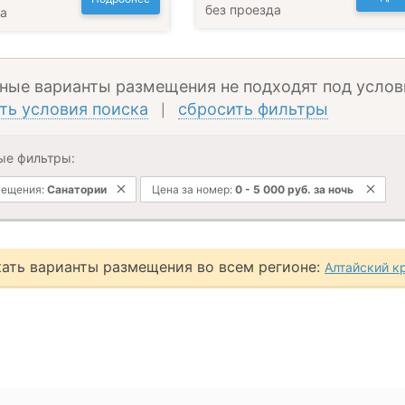
без проезда
да
ные варианты размещения не подходят под услов
ть условия поиска
сбросить фильтры
|
ые фильтры:
мещения:
Санатории
Цена за номер:
0
-
5 000
руб.
за ночь
ать варианты размещения во всем регионе:
Алтайский к