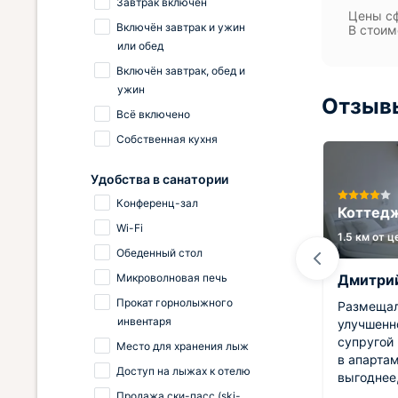
Завтрак включён
Цены сф
Включён завтрак и ужин
В стоим
или обед
Включён завтрак, обед и
ужин
Отзывы
Всё включено
Собственная кухня
Удобства в санатории
Конференц-зал
тая
Отель Алтай Рестарт
Коттед
Wi-Fi
9 км от центра
1.5 км от 
Обеденный стол
Микроволновая печь
Алина
Дмитри
Прокат горнолыжного
о
Отличный отель. Понравилось
Размещал
инвентаря
здесь отдыхать. Приятные
улучшенн
ивая
сотрудники. Вид открывался
супругой 
Место для хранения лыж
дух!
потрясающий. Было чисто и
в апарта
Доступ на лыжах к отелю
 нам
уютно. Стоимость приятно
выгоднее,
нас
удивила. Обязательно повторим
Конечно 
Продажа ски-пасс (ski-