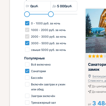
0
5 000
От
руб.
До
руб.
0
-
1000
руб.
за ночь
1000
-
2000
руб.
за ночь
2000
-
3000
руб.
за ночь
3000
-
5000
руб.
за ночь
свыше
5000
руб.
за ночь
Популярные
Включён завтр
Санатори
Всё включено
замок
Санатории
Белокурих
Бассейн
Славского, д
Включён завтрак и ужин
До центра 
или обед
До канатн
Завтрак включён
3 48
Тренажерный зал
от