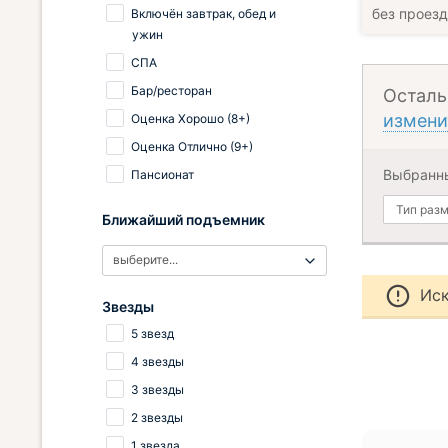
без проез
Включён завтрак, обед и
ужин
СПА
Бар/ресторан
Осталь
измени
Оценка Хорошо (8+)
Оценка Отлично (9+)
Выбранн
Пансионат
Тип раз
Ближайший подъемник
выберите...
Иск
Звезды
5 звезд
4 звезды
3 звезды
2 звезды
1 звезда