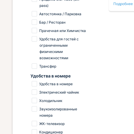
Подробнее
Подробнее
свой визит. Спасибо.
услуг леч
pass)
нет. Нас 
Автостоянка / Парковка
проживан
Бар / Ресторан
гале,
приемлем
нули
достаточ
Прачечная или Химчистка
и лыжная
Удобства для гостей с
доступнос
ограниченными
интернет 
физическими
бесплатна
возможностями
приехал н
Трансфер
Удобства в номере
Удобства в номере
Электрический чайник
Холодильник
Звукоизолированные
номера
ЖК-телевизор
Кондиционер