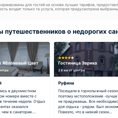
ормированы для гостей на основе лучших тарифов, предоста
ость входит только та услуга, которая предусмотрена выбранн
 путешественников о недорогих са
ж Яблоневый Цвет
Гостиница Эврика
центра
2.8 км от центра
й
Руфина
ись в двухместном
Посещали в горнолыжный сезон
ом номере вместе с
поэтому мстоположение -оучше
в течение недели. Отдых
не придумаешь. Все необходим
ментах оказался
доя отдыха - рядом. Был эконом.
 чем в санатории.
Повезло, что в низкий сезон
мы не брали никаких
никого не было на этаже. Одну