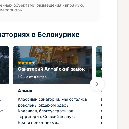
вленных объектами размещения напрямую.
ым тарифом.
наториях в Белокурихе
Санаторий Алтайский замок
Санаторий 
1.9 км от центра
4.6 км от центр
Алина
Алина
,
Классный санаторий. Мы остались
Классный сан
довольны отдыхом здесь.
белье было б
ое
Красивая, благоустроенная
Открывался ч
территория. Свежий воздух.
равнины и хо
Врачи приветливые.
приветлив. Д
Администратор была всегда на
Номер был хо