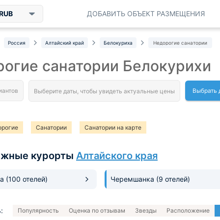
RUB
ДОБАВИТЬ ОБЪЕКТ РАЗМЕЩЕНИЯ
Россия
Алтайский край
Белокуриха
Недорогие санатории
огие санатории Белокурихи
Выбрать 
орогие
Санатории
Санатории на карте
ыжные курорты
Алтайского края
ха
(100 отелей)
Черемшанка
(9 отелей)
:
Популярность
Оценка по отзывам
Звезды
Расположение