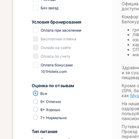
Официал
Без звезд
доступн
Комфорт
Белокур
Условия бронирования
гр
Оплата при заселении
ЛФ
Бесплатная отмена
оз
ка
Онлайн на сайте
СП
ма
Оплата по счету
Оплата бонусами
Здравни
101Hotels.com
и за су
пищевар
Оценка по отзывам
Кроме о
(SPA, б
Все
как
Муз
9+ Отлично
На наше
оздоров
8+ Хорошо
пользуй
7+ Нормально
пансион
Путевка
Тип питания
Проезд 
перелёт