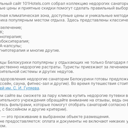
ьный сайт 101Hotels.com собрал коллекцию недорогих санатор
ые цены и приятные скидки помогут сделать правильный выбор
ная климатическая зона, доступные цены и уникальные методи
иха популярным местом отдыха. Здесь представлены классиче
язелечение;
К;
онотерапия;
рбокситерапия;
А-капсулы;
гнитотерапия и многие другие.
цы Белокурихи популярны у отдыхающих не только благодаря 
щественно недорогие растраты. Туристы приезжают за лечением
ительной системы и других недугов.
здоровления недорогие санатории Белокурихи готовы предложи
ассейн, сауна, фитнес-зал и другие). Во время путешествия стои
ей им. С. И. Гуляева
.
м сайте вы сможете за пару кликов купить недорогие путевки 
ительного учреждения обращайте внимание на отзывы, ведь он
тесь фильтрами, которые помогут отобрать санаторий согласно
, с бассейном и другие критерии).
 — это проживание в выбранном объекте размещения.
не предоставляется: оплата и документы не включают никаких у
ом.