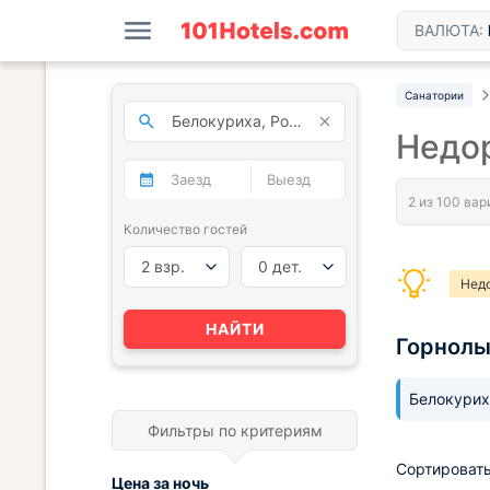
ВАЛЮТА:
Санатории
Недор
Количество гостей
2 взр.
0 дет.
Нед
НАЙТИ
Горнол
Белокури
Фильтры по критериям
Сортировать
Цена за
ночь